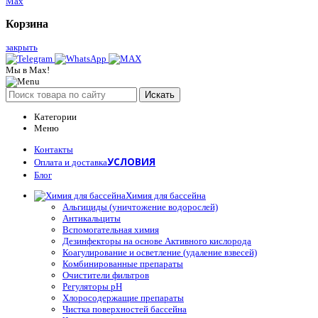
Max
Корзина
закрыть
Мы в Max!
Искать
Категории
Меню
Контакты
УСЛОВИЯ
Оплата и доставка
Блог
Химия для бассейна
Альгициды (уничтожение водорослей)
Антикальциты
Вспомогательная химия
Дезинфекторы на основе Активного кислорода
Коагулирование и осветление (удаление взвесей)
Комбинированные препараты
Очистители фильтров
Регуляторы pH
Хлоросодержащие препараты
Чистка поверхностей бассейна