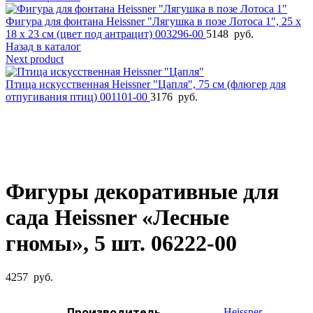
Фигура для фонтана Heissner "Лягушка в позе Лотоса 1", 25 х
18 х 23 см (цвет под антрацит) 003296-00
5148
руб.
Назад в каталог
Next product
Птица искусственная Heissner "Цапля", 75 см (флюгер для
отпугивания птиц) 001101-00
3176
руб.
Увеличить фото
Фигуры декоративные для
сада Heissner «Лесные
гномы», 5 шт. 06222-00
4257
руб.
Производитель
Heissner