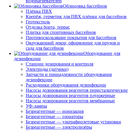
водонагревателей
Облицовка бассейнов
Плёнка ПВХ
Крепёж, герметик для ПВХ плёнки для бассейнов
Геотекстиль
Отделка борта, террас
Плитка для спортивных бассейнов
Противоскользящие покрытия для бассейнов
Окружающий декор, оформление для прудов и
сада для бассейнов
Оборудование для
дезинфекции
Станции дозирования и контроля
Электроды (датчики)
Запчасти и принадлежности оборудования
дезинфекции
Расходники оборудования дезинфекции
Насосы дозирования реагентов перистальтические
Насосы дозирования реагентов плунжерные
Насосы дозирования реагентов мембранные
УФ-лампы
Безреагентные — ионизация
Безреагентные — озонаторы
Безреагентные — ультрафиолетовые установки
Безреагентные — электролизёры