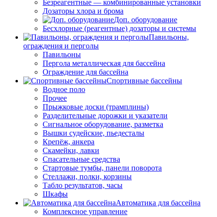
Безреагентные — комбинированные установки
Дозаторы хлора и брома
Доп. оборудование
Бесхлорные (реагентные) дозаторы и системы
Павильоны,
ограждения и перголы
Павильоны
Пергола металлическая для бассейна
Ограждение для бассейна
Спортивные бассейны
Водное поло
Прочее
Прыжковые доски (трамплины)
Разделительные дорожки и указатели
Cигнальное оборудование, разметка
Вышки судейские, пьедесталы
Крепёж, анкера
Скамейки, лавки
Спасательные средства
Стартовые тумбы, панели поворота
Стеллажи, полки, корзины
Табло результатов, часы
Шкафы
Автоматика для бассейна
Комплексное управление