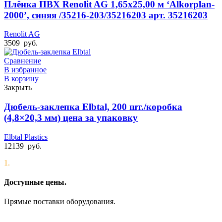
Плёнка ПВХ Renolit AG 1,65х25,00 м ‘Alkorplan-
2000’, синяя /35216-203/35216203 арт. 35216203
Renolit AG
3509
руб.
Сравнение
В избранное
В корзину
Закрыть
Дюбель-заклепка Elbtal, 200 шт./коробка
(4,8×20,3 мм) цена за упаковку
Elbtal Plastics
12139
руб.
1.
Доступные цены.
Прямые поставки оборудования.