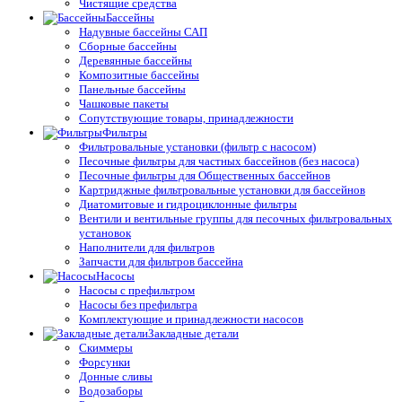
Чистящие средства
Бассейны
Надувные бассейны САП
Сборные бассейны
Деревянные бассейны
Композитные бассейны
Панельные бассейны
Чашковые пакеты
Сопутствующие товары, принадлежности
Фильтры
Фильтровальные установки (фильтр с насосом)
Песочные фильтры для частных бассейнов (без насоса)
Песочные фильтры для Общественных бассейнов
Картриджные фильтровальные установки для бассейнов
Диатомитовые и гидроциклонные фильтры
Вентили и вентильные группы для песочных фильтровальных
установок
Наполнители для фильтров
Запчасти для фильтров бассейна
Насосы
Насосы с префильтром
Насосы без префильтра
Комплектующие и принадлежности насосов
Закладные детали
Скиммеры
Форсунки
Донные сливы
Водозаборы