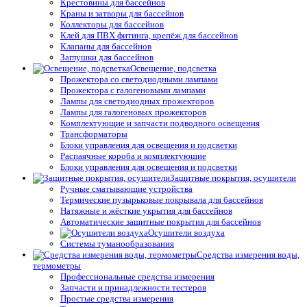
Крестовины для бассейнов
Краны и затворы для бассейнов
Коллекторы для бассейнов
Клей для ПВХ фитинга, крепёж для бассейнов
Клапаны для бассейнов
Заглушки для бассейнов
Освещение, подсветка
Прожектора со светодиодными лампами
Прожектора с галогеновыми лампами
Лампы для светодиодных прожекторов
Лампы для галогеновых прожекторов
Комплектующие и запчасти подводного освещения
Трансформаторы
Блоки управления для освещения и подсветки
Распаячные короба и комплектующие
Блоки управления для освещения и подсветки
Защитные покрытия, осушители
Ручные сматывающие устройства
Термические пузырьковые покрывала для бассейнов
Натяжные и жёсткие укрытия для бассейнов
Автоматические защитные покрытия для бассейнов
Осушители воздуха
Системы туманообразования
Средства измерения воды,
термометры
Профессиональные средства измерения
Запчасти и принадлежности тестеров
Простые средства измерения