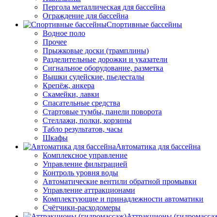
Пергола металлическая для бассейна
Ограждение для бассейна
Спортивные бассейны
Водное поло
Прочее
Прыжковые доски (трамплины)
Разделительные дорожки и указатели
Cигнальное оборудование, разметка
Вышки судейские, пьедесталы
Крепёж, анкера
Скамейки, лавки
Спасательные средства
Стартовые тумбы, панели поворота
Стеллажи, полки, корзины
Табло результатов, часы
Шкафы
Автоматика для бассейна
Комплексное управление
Управление фильтрацией
Контроль уровня воды
Автоматические вентили обратной промывки
Управление аттракционами
Комплектующие и принадлежности автоматики
Счётчики-расходомеры
Аттракционы (гидромасса