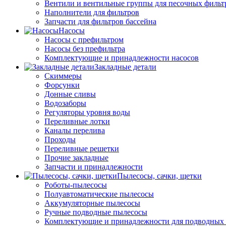
Вентили и вентильные группы для песочных фильт
Наполнители для фильтров
Запчасти для фильтров бассейна
Насосы
Насосы с префильтром
Насосы без префильтра
Комплектующие и принадлежности насосов
Закладные детали
Скиммеры
Форсунки
Донные сливы
Водозаборы
Регуляторы уровня воды
Переливные лотки
Каналы перелива
Проходы
Переливные решетки
Прочие закладные
Запчасти и принадлежности
Пылесосы, сачки, щетки
Роботы-пылесосы
Полуавтоматические пылесосы
Аккумуляторные пылесосы
Ручные подводные пылесосы
Комплектующие и принадлежности для подводных