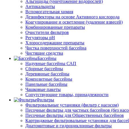
Альгициды (уничтожение водорослей)
Антикальциты
Вспомогательная химия
Дезинфекторы на основе Активного кислорода
Коагулирование и осветление (удаление взвесей)
Комбинированные препараты
Очистители фильтров
Регуляторы pH
Хлоросодержащие препараты
Чистка поверхностей бассейна
Чистящие средства
Бассейны
Надувные бассейны САП
Сборные бассейны
Деревянные бассейны
Композитные бассейны
Панельные бассейны
Чашковые пакеты
Сопутствующие товары, принадлежности
Фильтры
Фильтровальные установки (фильтр с насосом)
Песочные фильтры для частных бассейнов (без насо
Песочные фильтры для Общественных бассейнов
Картриджные фильтровальные установки для бассе
Диатомитовые и гидроциклонные фильтры