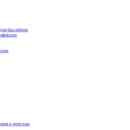
для бассейнов
инфекции
кции
ения и перголы