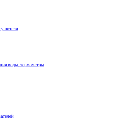
сушители
в
ения воды, термометры
вателей