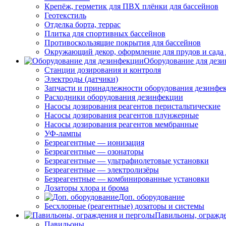
Крепёж, герметик для ПВХ плёнки для бассейнов
Геотекстиль
Отделка борта, террас
Плитка для спортивных бассейнов
Противоскользящие покрытия для бассейнов
Окружающий декор, оформление для прудов и сада 
Оборудование для дез
Станции дозирования и контроля
Электроды (датчики)
Запчасти и принадлежности оборудования дезинфе
Расходники оборудования дезинфекции
Насосы дозирования реагентов перистальтические
Насосы дозирования реагентов плунжерные
Насосы дозирования реагентов мембранные
УФ-лампы
Безреагентные — ионизация
Безреагентные — озонаторы
Безреагентные — ультрафиолетовые установки
Безреагентные — электролизёры
Безреагентные — комбинированные установки
Дозаторы хлора и брома
Доп. оборудование
Бесхлорные (реагентные) дозаторы и системы
Павильоны, огражд
Павильоны