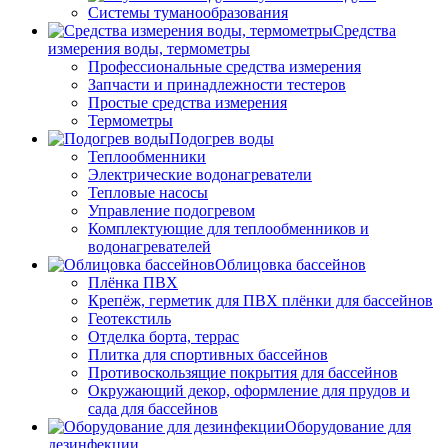
Системы туманообразования
Средства
измерения воды, термометры
Профессиональные средства измерения
Запчасти и принадлежности тестеров
Простые средства измерения
Термометры
Подогрев воды
Теплообменники
Электрические водонагреватели
Тепловые насосы
Управление подогревом
Комплектующие для теплообменников и
водонагревателей
Облицовка бассейнов
Плёнка ПВХ
Крепёж, герметик для ПВХ плёнки для бассейнов
Геотекстиль
Отделка борта, террас
Плитка для спортивных бассейнов
Противоскользящие покрытия для бассейнов
Окружающий декор, оформление для прудов и
сада для бассейнов
Оборудование для
дезинфекции