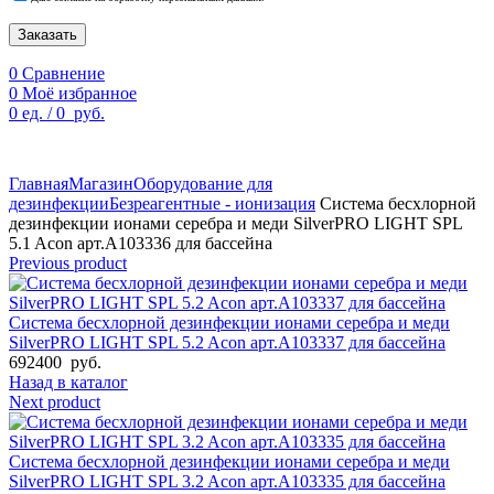
Заказать
0
Сравнение
0
Моё избранное
0
ед.
/
0
руб.
По техническим причинам цены могут быть не актуальны.
Просим уточнять наличие и цены у наших менеджеров.
Главная
Магазин
Оборудование для
дезинфекции
Безреагентные - ионизация
Система беcхлорной
дезинфекции ионами серебра и меди SilverPRO LIGHT SPL
5.1 Acon арт.A103336 для бассейна
Previous product
Система беcхлорной дезинфекции ионами серебра и меди
SilverPRO LIGHT SPL 5.2 Acon арт.A103337 для бассейна
692400
руб.
Назад в каталог
Next product
Система беcхлорной дезинфекции ионами серебра и меди
SilverPRO LIGHT SPL 3.2 Acon арт.A103335 для бассейна