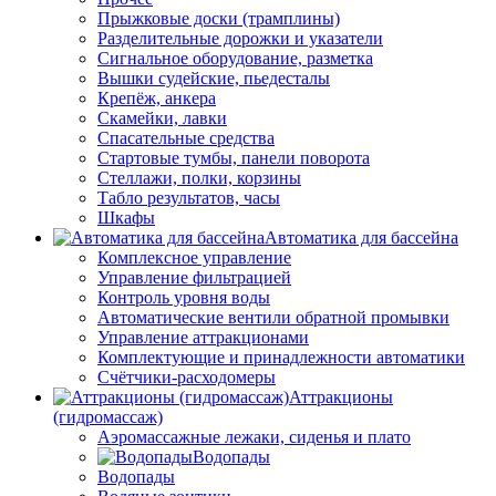
Прыжковые доски (трамплины)
Разделительные дорожки и указатели
Cигнальное оборудование, разметка
Вышки судейские, пьедесталы
Крепёж, анкера
Скамейки, лавки
Спасательные средства
Стартовые тумбы, панели поворота
Стеллажи, полки, корзины
Табло результатов, часы
Шкафы
Автоматика для бассейна
Комплексное управление
Управление фильтрацией
Контроль уровня воды
Автоматические вентили обратной промывки
Управление аттракционами
Комплектующие и принадлежности автоматики
Счётчики-расходомеры
Аттракционы
(гидромассаж)
Аэромассажные лежаки, сиденья и плато
Водопады
Водопады