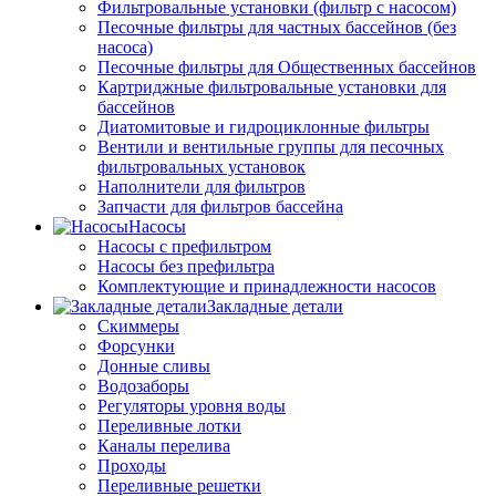
Фильтровальные установки (фильтр с насосом)
Песочные фильтры для частных бассейнов (без
насоса)
Песочные фильтры для Общественных бассейнов
Картриджные фильтровальные установки для
бассейнов
Диатомитовые и гидроциклонные фильтры
Вентили и вентильные группы для песочных
фильтровальных установок
Наполнители для фильтров
Запчасти для фильтров бассейна
Насосы
Насосы с префильтром
Насосы без префильтра
Комплектующие и принадлежности насосов
Закладные детали
Скиммеры
Форсунки
Донные сливы
Водозаборы
Регуляторы уровня воды
Переливные лотки
Каналы перелива
Проходы
Переливные решетки