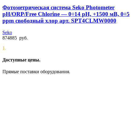
Фотометрическая система Seko Photometer
pH/ORP/Free Chlorine — 0÷14 pH, +1500 мВ, 0÷5
ppm свободный хлор арт. SPT4CLMW0000
Seko
874885
руб.
1.
Доступные цены.
Прямые поставки оборудования.