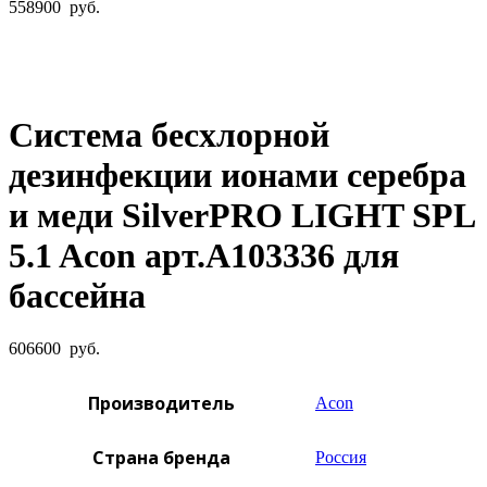
558900
руб.
Увеличить фото
Система беcхлорной
дезинфекции ионами серебра
и меди SilverPRO LIGHT SPL
5.1 Acon арт.A103336 для
бассейна
606600
руб.
Производитель
Acon
Страна бренда
Россия