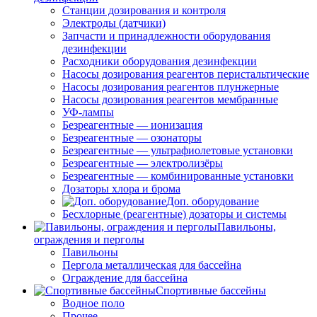
Станции дозирования и контроля
Электроды (датчики)
Запчасти и принадлежности оборудования
дезинфекции
Расходники оборудования дезинфекции
Насосы дозирования реагентов перистальтические
Насосы дозирования реагентов плунжерные
Насосы дозирования реагентов мембранные
УФ-лампы
Безреагентные — ионизация
Безреагентные — озонаторы
Безреагентные — ультрафиолетовые установки
Безреагентные — электролизёры
Безреагентные — комбинированные установки
Дозаторы хлора и брома
Доп. оборудование
Бесхлорные (реагентные) дозаторы и системы
Павильоны,
ограждения и перголы
Павильоны
Пергола металлическая для бассейна
Ограждение для бассейна
Спортивные бассейны
Водное поло
Прочее