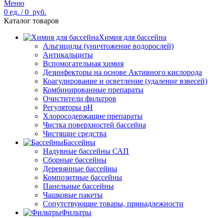
Меню
0
ед.
/
0
руб.
Каталог товаров
Химия для бассейна
Альгициды (уничтожение водорослей)
Антикальциты
Вспомогательная химия
Дезинфекторы на основе Активного кислорода
Коагулирование и осветление (удаление взвесей)
Комбинированные препараты
Очистители фильтров
Регуляторы pH
Хлоросодержащие препараты
Чистка поверхностей бассейна
Чистящие средства
Бассейны
Надувные бассейны САП
Сборные бассейны
Деревянные бассейны
Композитные бассейны
Панельные бассейны
Чашковые пакеты
Сопутствующие товары, принадлежности
Фильтры