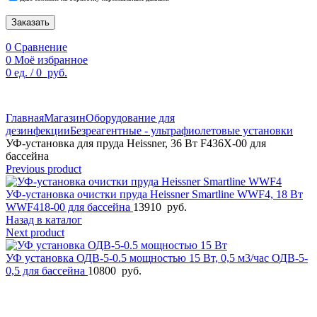
Заказать
0
Сравнение
0
Моё избранное
0
ед.
/
0
руб.
По техническим причинам цены могут быть не актуальны.
Просим уточнять наличие и цены у наших менеджеров.
Главная
Магазин
Оборудование для
дезинфекции
Безреагентные - ультрафиолетовые установки
УФ-установка для пруда Heissner, 36 Вт F436X-00 для
бассейна
Previous product
УФ-установка очистки пруда Heissner Smartline WWF4, 18 Вт
WWF418-00 для бассейна
13910
руб.
Назад в каталог
Next product
УФ установка ОДВ-5-0.5 мощностью 15 Вт, 0,5 м3/час ОДВ-5-
0,5 для бассейна
10800
руб.