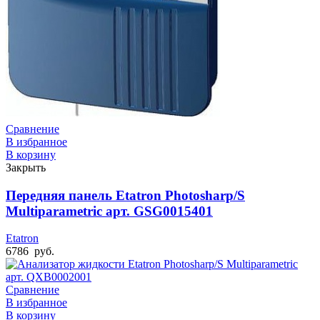
Сравнение
В избранное
В корзину
Закрыть
Передняя панель Etatron Photosharp/S
Multiparametric арт. GSG0015401
Etatron
6786
руб.
Сравнение
В избранное
В корзину