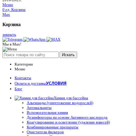
Меню
0
ед.
Корзина
Max
Корзина
закрыть
Мы в Max!
Искать
Категории
Меню
Контакты
УСЛОВИЯ
Оплата и доставка
Блог
Химия для бассейна
Альгициды (уничтожение водорослей)
Антикальциты
Вспомогательная химия
Дезинфекторы на основе Активного кислорода
Коагулирование и осветление (удаление взвесей)
Комбинированные препараты
Очистители фильтров