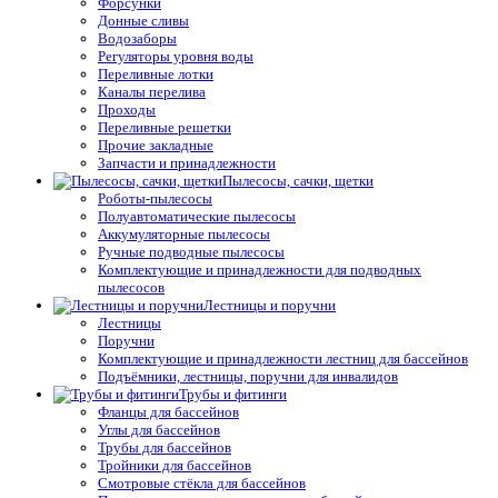
Форсунки
Донные сливы
Водозаборы
Регуляторы уровня воды
Переливные лотки
Каналы перелива
Проходы
Переливные решетки
Прочие закладные
Запчасти и принадлежности
Пылесосы, сачки, щетки
Роботы-пылесосы
Полуавтоматические пылесосы
Аккумуляторные пылесосы
Ручные подводные пылесосы
Комплектующие и принадлежности для подводных
пылесосов
Лестницы и поручни
Лестницы
Поручни
Комплектующие и принадлежности лестниц для бассейнов
Подъёмники, лестницы, поручни для инвалидов
Трубы и фитинги
Фланцы для бассейнов
Углы для бассейнов
Трубы для бассейнов
Тройники для бассейнов
Смотровые стёкла для бассейнов