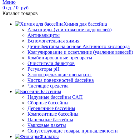
Меню
0
ед.
/
0
руб.
Каталог товаров
Химия для бассейна
Альгициды (уничтожение водорослей)
Антикальциты
Вспомогательная химия
Дезинфекторы на основе Активного кислорода
Коагулирование и осветление (удаление взвесей)
Комбинированные препараты
Очистители фильтров
Регуляторы pH
Хлоросодержащие препараты
Чистка поверхностей бассейна
Чистящие средства
Бассейны
Надувные бассейны САП
Сборные бассейны
Деревянные бассейны
Композитные бассейны
Панельные бассейны
Чашковые пакеты
Сопутствующие товары, принадлежности
Фильтры