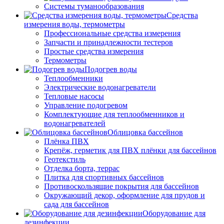
Системы туманообразования
Средства
измерения воды, термометры
Профессиональные средства измерения
Запчасти и принадлежности тестеров
Простые средства измерения
Термометры
Подогрев воды
Теплообменники
Электрические водонагреватели
Тепловые насосы
Управление подогревом
Комплектующие для теплообменников и
водонагревателей
Облицовка бассейнов
Плёнка ПВХ
Крепёж, герметик для ПВХ плёнки для бассейнов
Геотекстиль
Отделка борта, террас
Плитка для спортивных бассейнов
Противоскользящие покрытия для бассейнов
Окружающий декор, оформление для прудов и
сада для бассейнов
Оборудование для
дезинфекции