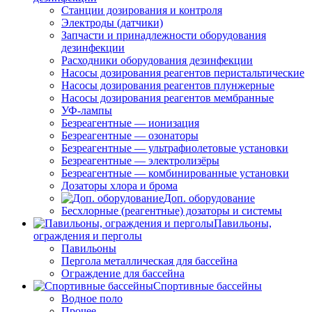
Станции дозирования и контроля
Электроды (датчики)
Запчасти и принадлежности оборудования
дезинфекции
Расходники оборудования дезинфекции
Насосы дозирования реагентов перистальтические
Насосы дозирования реагентов плунжерные
Насосы дозирования реагентов мембранные
УФ-лампы
Безреагентные — ионизация
Безреагентные — озонаторы
Безреагентные — ультрафиолетовые установки
Безреагентные — электролизёры
Безреагентные — комбинированные установки
Дозаторы хлора и брома
Доп. оборудование
Бесхлорные (реагентные) дозаторы и системы
Павильоны,
ограждения и перголы
Павильоны
Пергола металлическая для бассейна
Ограждение для бассейна
Спортивные бассейны
Водное поло
Прочее