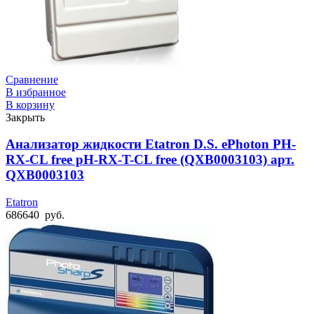
Сравнение
В избранное
В корзину
Закрыть
Анализатор жидкости Etatron D.S. ePhoton PH-
RX-CL free pH-RX-T-CL free (QXB0003103) арт.
QXB0003103
Etatron
686640
руб.