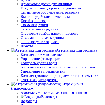
Прыжковые доски (трамплины)
Разделительные дорожки и указатели
Cигнальное оборудование, разметка
Вышки судейские, пьедесталы
Крепёж, анкера
Скамейки, лавки
Спасательные средства
Стартовые тумбы, панели поворота
Стеллажи, полки, корзины
Табло результатов, часы
Шкафы
Автоматика для бассейна
Комплексное управление
Управление фильтрацией
Контроль уровня воды
Автоматические вентили обратной промывки
Управление аттракционами
Комплектующие и принадлежности автоматики
Счётчики-расходомеры
Аттракционы
(гидромассаж)
Аэромассажные лежаки, сиденья и плато
Водопады
Водопады