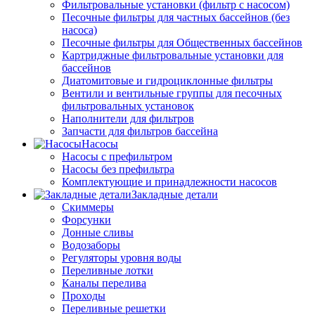
Фильтровальные установки (фильтр с насосом)
Песочные фильтры для частных бассейнов (без
насоса)
Песочные фильтры для Общественных бассейнов
Картриджные фильтровальные установки для
бассейнов
Диатомитовые и гидроциклонные фильтры
Вентили и вентильные группы для песочных
фильтровальных установок
Наполнители для фильтров
Запчасти для фильтров бассейна
Насосы
Насосы с префильтром
Насосы без префильтра
Комплектующие и принадлежности насосов
Закладные детали
Скиммеры
Форсунки
Донные сливы
Водозаборы
Регуляторы уровня воды
Переливные лотки
Каналы перелива
Проходы
Переливные решетки