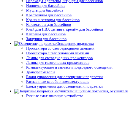
Переходы, адаптеры, штуцеры для бассейнов
Ниппели для бассейнов
Муфты для бассейнов
Крестовины для бассейнов
Краны и затворы для бассейнов
Коллекторы для бассейнов
Клей для ПВХ фитинга, крепёж для бассейнов
Клапаны для бассейнов
Заглушки для бассейнов
Освещение, подсветка
Прожектора со светодиодными лампами
Прожектора с галогеновыми лампами
Лампы для светодиодных прожекторов
Лампы для галогеновых прожекторов
Комплектующие и запчасти подводного освещения
Трансформаторы
Блоки управления для освещения и подсветки
Распаячные короба и комплектующие
Блоки управления для освещения и подсветки
Защитные покрытия, осушители
Ручные сматывающие устройства
Термические пузырьковые покрывала для бассейнов
Натяжные и жёсткие укрытия для бассейнов
Автоматические защитные покрытия для бассейнов
Осушители воздуха
Системы туманообразования
Средства измерения воды,
термометры