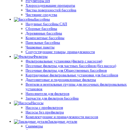
Регуляторы pH
Хлоросодержащие препараты
Чистка поверхностей бассейна
Чистящие средства
Бассейны
Надувные бассейны САП
Сборные бассейны
Деревянные бассейны
Композитные бассейны
Панельные бассейны
Чашковые пакеты
Сопутствующие товары, принадлежности
Фильтры
Фильтровальные установки (фильтр с насосом)
Песочные фильтры для частных бассейнов (без насоса)
Песочные фильтры для Общественных бассейнов
Картриджные фильтровальные установки для бассейнов
Диатомитовые и гидроциклонные фильтры
Вентили и вентильные группы для песочных фильтровальных
установок
Наполнители для фильтров
Запчасти для фильтров бассейна
Насосы
Насосы с префильтром
Насосы без префильтра
Комплектующие и принадлежности насосов
Закладные детали
Скиммеры