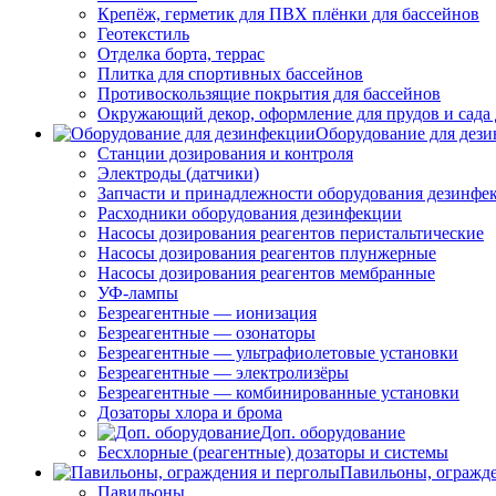
Крепёж, герметик для ПВХ плёнки для бассейнов
Геотекстиль
Отделка борта, террас
Плитка для спортивных бассейнов
Противоскользящие покрытия для бассейнов
Окружающий декор, оформление для прудов и сада 
Оборудование для дез
Станции дозирования и контроля
Электроды (датчики)
Запчасти и принадлежности оборудования дезинфе
Расходники оборудования дезинфекции
Насосы дозирования реагентов перистальтические
Насосы дозирования реагентов плунжерные
Насосы дозирования реагентов мембранные
УФ-лампы
Безреагентные — ионизация
Безреагентные — озонаторы
Безреагентные — ультрафиолетовые установки
Безреагентные — электролизёры
Безреагентные — комбинированные установки
Дозаторы хлора и брома
Доп. оборудование
Бесхлорные (реагентные) дозаторы и системы
Павильоны, огражд
Павильоны