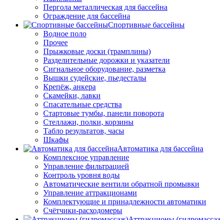
Пергола металлическая для бассейна
Ограждение для бассейна
Спортивные бассейны
Водное поло
Прочее
Прыжковые доски (трамплины)
Разделительные дорожки и указатели
Cигнальное оборудование, разметка
Вышки судейские, пьедесталы
Крепёж, анкера
Скамейки, лавки
Спасательные средства
Стартовые тумбы, панели поворота
Стеллажи, полки, корзины
Табло результатов, часы
Шкафы
Автоматика для бассейна
Комплексное управление
Управление фильтрацией
Контроль уровня воды
Автоматические вентили обратной промывки
Управление аттракционами
Комплектующие и принадлежности автоматики
Счётчики-расходомеры
Аттракционы (гидромасса