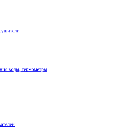
сушители
в
ения воды, термометры
вателей