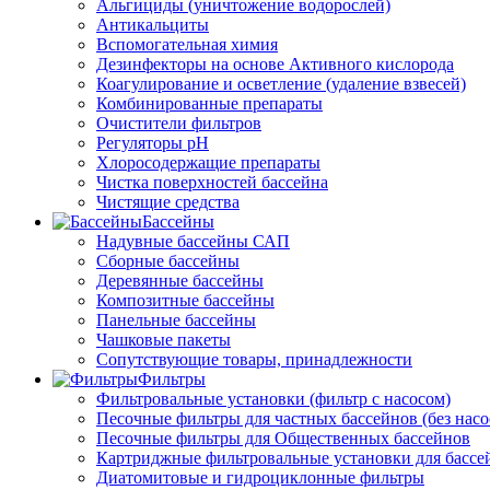
Альгициды (уничтожение водорослей)
Антикальциты
Вспомогательная химия
Дезинфекторы на основе Активного кислорода
Коагулирование и осветление (удаление взвесей)
Комбинированные препараты
Очистители фильтров
Регуляторы pH
Хлоросодержащие препараты
Чистка поверхностей бассейна
Чистящие средства
Бассейны
Надувные бассейны САП
Сборные бассейны
Деревянные бассейны
Композитные бассейны
Панельные бассейны
Чашковые пакеты
Сопутствующие товары, принадлежности
Фильтры
Фильтровальные установки (фильтр с насосом)
Песочные фильтры для частных бассейнов (без насо
Песочные фильтры для Общественных бассейнов
Картриджные фильтровальные установки для бассе
Диатомитовые и гидроциклонные фильтры