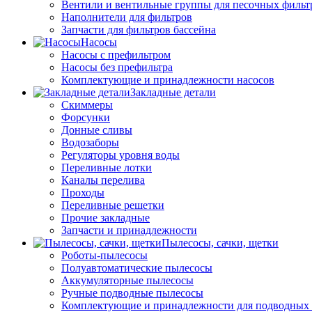
Вентили и вентильные группы для песочных фильт
Наполнители для фильтров
Запчасти для фильтров бассейна
Насосы
Насосы с префильтром
Насосы без префильтра
Комплектующие и принадлежности насосов
Закладные детали
Скиммеры
Форсунки
Донные сливы
Водозаборы
Регуляторы уровня воды
Переливные лотки
Каналы перелива
Проходы
Переливные решетки
Прочие закладные
Запчасти и принадлежности
Пылесосы, сачки, щетки
Роботы-пылесосы
Полуавтоматические пылесосы
Аккумуляторные пылесосы
Ручные подводные пылесосы
Комплектующие и принадлежности для подводных