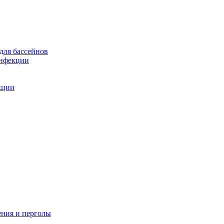
для бассейнов
инфекции
кции
ения и перголы