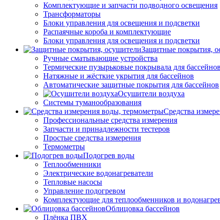
Комплектующие и запчасти подводного освещения
Трансформаторы
Блоки управления для освещения и подсветки
Распаячные короба и комплектующие
Блоки управления для освещения и подсветки
Защитные покрытия, о
Ручные сматывающие устройства
Термические пузырьковые покрывала для бассейно
Натяжные и жёсткие укрытия для бассейнов
Автоматические защитные покрытия для бассейнов
Осушители воздуха
Системы туманообразования
Средства измер
Профессиональные средства измерения
Запчасти и принадлежности тестеров
Простые средства измерения
Термометры
Подогрев воды
Теплообменники
Электрические водонагреватели
Тепловые насосы
Управление подогревом
Комплектующие для теплообменников и водонагре
Облицовка бассейнов
Плёнка ПВХ