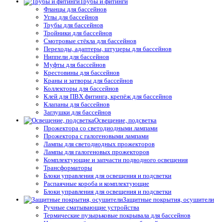
Трубы и фитинги
Фланцы для бассейнов
Углы для бассейнов
Трубы для бассейнов
Тройники для бассейнов
Смотровые стёкла для бассейнов
Переходы, адаптеры, штуцеры для бассейнов
Ниппели для бассейнов
Муфты для бассейнов
Крестовины для бассейнов
Краны и затворы для бассейнов
Коллекторы для бассейнов
Клей для ПВХ фитинга, крепёж для бассейнов
Клапаны для бассейнов
Заглушки для бассейнов
Освещение, подсветка
Прожектора со светодиодными лампами
Прожектора с галогеновыми лампами
Лампы для светодиодных прожекторов
Лампы для галогеновых прожекторов
Комплектующие и запчасти подводного освещения
Трансформаторы
Блоки управления для освещения и подсветки
Распаячные короба и комплектующие
Блоки управления для освещения и подсветки
Защитные покрытия, осушители
Ручные сматывающие устройства
Термические пузырьковые покрывала для бассейнов