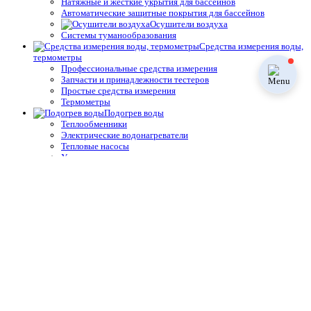
Натяжные и жёсткие укрытия для бассейнов
Автоматические защитные покрытия для бассейнов
Осушители воздуха
Системы туманообразования
Средства измерения воды,
термометры
Профессиональные средства измерения
Запчасти и принадлежности тестеров
Простые средства измерения
Термометры
Подогрев воды
Теплообменники
Электрические водонагреватели
Тепловые насосы
Управление подогревом
Комплектующие для теплообменников и водонагревателей
Облицовка бассейнов
Плёнка ПВХ
Крепёж, герметик для ПВХ плёнки для бассейнов
Геотекстиль
Отделка борта, террас
Плитка для спортивных бассейнов
Противоскользящие покрытия для бассейнов
Окружающий декор, оформление для прудов и сада для
бассейнов
Оборудование для дезинфекции
Станции дозирования и контроля
Электроды (датчики)