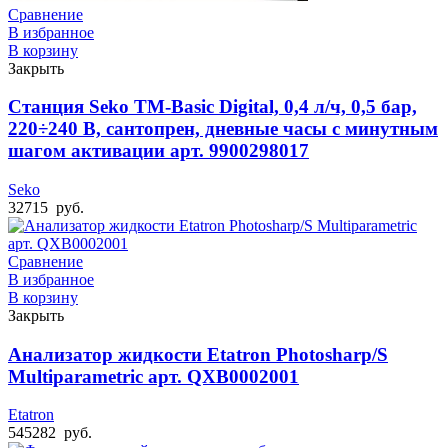
Сравнение
В избранное
В корзину
Закрыть
Станция Seko TM-Basic Digital, 0,4 л/ч, 0,5 бар,
220÷240 В, сантопрен, дневные часы с минутным
шагом активации арт. 9900298017
Seko
32715
руб.
Сравнение
В избранное
В корзину
Закрыть
Анализатор жидкости Etatron Photosharp/S
Multiparametric арт. QXB0002001
Etatron
545282
руб.