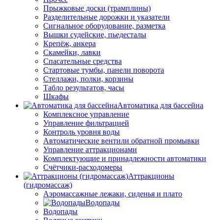
Прыжковые доски (трамплины)
Разделительные дорожки и указатели
Cигнальное оборудование, разметка
Вышки судейские, пьедесталы
Крепёж, анкера
Скамейки, лавки
Спасательные средства
Стартовые тумбы, панели поворота
Стеллажи, полки, корзины
Табло результатов, часы
Шкафы
Автоматика для бассейна
Комплексное управление
Управление фильтрацией
Контроль уровня воды
Автоматические вентили обратной промывки
Управление аттракционами
Комплектующие и принадлежности автоматики
Счётчики-расходомеры
Аттракционы
(гидромассаж)
Аэромассажные лежаки, сиденья и плато
Водопады
Водопады