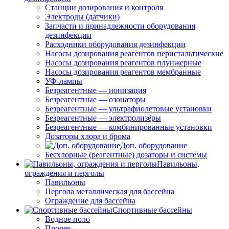
Станции дозирования и контроля
Электроды (датчики)
Запчасти и принадлежности оборудования
дезинфекции
Расходники оборудования дезинфекции
Насосы дозирования реагентов перистальтические
Насосы дозирования реагентов плунжерные
Насосы дозирования реагентов мембранные
УФ-лампы
Безреагентные — ионизация
Безреагентные — озонаторы
Безреагентные — ультрафиолетовые установки
Безреагентные — электролизёры
Безреагентные — комбинированные установки
Дозаторы хлора и брома
Доп. оборудование
Бесхлорные (реагентные) дозаторы и системы
Павильоны,
ограждения и перголы
Павильоны
Пергола металлическая для бассейна
Ограждение для бассейна
Спортивные бассейны
Водное поло
Прочее