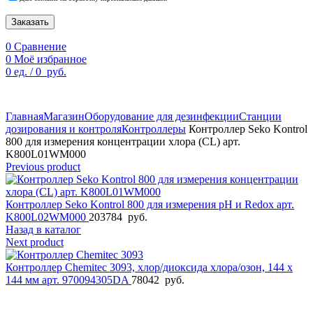
Заказать
0
Сравнение
0
Моё избранное
0
ед.
/
0
руб.
По техническим причинам цены могут быть не актуальны.
Просим уточнять наличие и цены у наших менеджеров.
Главная
Магазин
Оборудование для дезинфекции
Станции
дозирования и контроля
Контроллеры
Контроллер Seko Kontrol
800 для измерения концентрации хлора (CL) арт.
K800L01WM000
Previous product
Контроллер Seko Kontrol 800 для измерения pH и Redox арт.
K800L02WM000
203784
руб.
Назад в каталог
Next product
Контроллер Chemitec 3093, хлор/диоксида хлора/озон, 144 x
144 мм арт. 970094305DA
78042
руб.