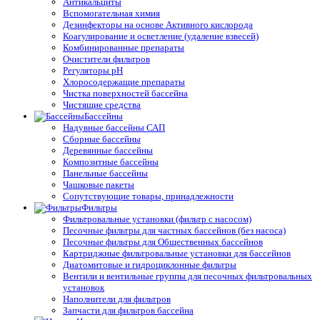
Антикальциты
Вспомогательная химия
Дезинфекторы на основе Активного кислорода
Коагулирование и осветление (удаление взвесей)
Комбинированные препараты
Очистители фильтров
Регуляторы pH
Хлоросодержащие препараты
Чистка поверхностей бассейна
Чистящие средства
Бассейны
Надувные бассейны САП
Сборные бассейны
Деревянные бассейны
Композитные бассейны
Панельные бассейны
Чашковые пакеты
Сопутствующие товары, принадлежности
Фильтры
Фильтровальные установки (фильтр с насосом)
Песочные фильтры для частных бассейнов (без насоса)
Песочные фильтры для Общественных бассейнов
Картриджные фильтровальные установки для бассейнов
Диатомитовые и гидроциклонные фильтры
Вентили и вентильные группы для песочных фильтровальных
установок
Наполнители для фильтров
Запчасти для фильтров бассейна