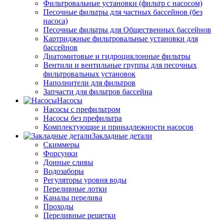
Фильтровальные установки (фильтр с насосом)
Песочные фильтры для частных бассейнов (без
насоса)
Песочные фильтры для Общественных бассейнов
Картриджные фильтровальные установки для
бассейнов
Диатомитовые и гидроциклонные фильтры
Вентили и вентильные группы для песочных
фильтровальных установок
Наполнители для фильтров
Запчасти для фильтров бассейна
Насосы
Насосы с префильтром
Насосы без префильтра
Комплектующие и принадлежности насосов
Закладные детали
Скиммеры
Форсунки
Донные сливы
Водозаборы
Регуляторы уровня воды
Переливные лотки
Каналы перелива
Проходы
Переливные решетки