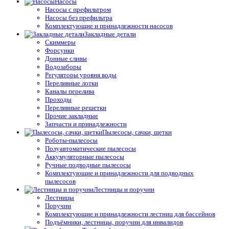
Насосы
Насосы с префильтром
Насосы без префильтра
Комплектующие и принадлежности насосов
Закладные детали
Скиммеры
Форсунки
Донные сливы
Водозаборы
Регуляторы уровня воды
Переливные лотки
Каналы перелива
Проходы
Переливные решетки
Прочие закладные
Запчасти и принадлежности
Пылесосы, сачки, щетки
Роботы-пылесосы
Полуавтоматические пылесосы
Аккумуляторные пылесосы
Ручные подводные пылесосы
Комплектующие и принадлежности для подводных
пылесосов
Лестницы и поручни
Лестницы
Поручни
Комплектующие и принадлежности лестниц для бассейнов
Подъёмники, лестницы, поручни для инвалидов