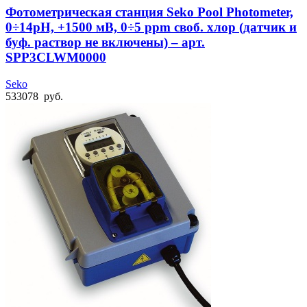
Фотометрическая станция Seko Pool Photometer,
0÷14pH, +1500 мВ, 0÷5 ppm своб. хлор (датчик и
буф. раствор не включены) – арт.
SPP3CLWM0000
Seko
533078
руб.