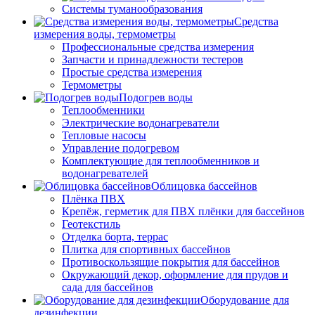
Системы туманообразования
Средства
измерения воды, термометры
Профессиональные средства измерения
Запчасти и принадлежности тестеров
Простые средства измерения
Термометры
Подогрев воды
Теплообменники
Электрические водонагреватели
Тепловые насосы
Управление подогревом
Комплектующие для теплообменников и
водонагревателей
Облицовка бассейнов
Плёнка ПВХ
Крепёж, герметик для ПВХ плёнки для бассейнов
Геотекстиль
Отделка борта, террас
Плитка для спортивных бассейнов
Противоскользящие покрытия для бассейнов
Окружающий декор, оформление для прудов и
сада для бассейнов
Оборудование для
дезинфекции