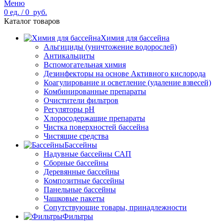
Меню
0
ед.
/
0
руб.
Каталог товаров
Химия для бассейна
Альгициды (уничтожение водорослей)
Антикальциты
Вспомогательная химия
Дезинфекторы на основе Активного кислорода
Коагулирование и осветление (удаление взвесей)
Комбинированные препараты
Очистители фильтров
Регуляторы pH
Хлоросодержащие препараты
Чистка поверхностей бассейна
Чистящие средства
Бассейны
Надувные бассейны САП
Сборные бассейны
Деревянные бассейны
Композитные бассейны
Панельные бассейны
Чашковые пакеты
Сопутствующие товары, принадлежности
Фильтры