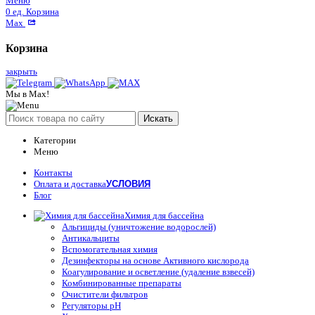
Меню
0
ед.
Корзина
Max
Корзина
закрыть
Мы в Max!
Искать
Категории
Меню
Контакты
Оплата и доставка
УСЛОВИЯ
Блог
Химия для бассейна
Альгициды (уничтожение водорослей)
Антикальциты
Вспомогательная химия
Дезинфекторы на основе Активного кислорода
Коагулирование и осветление (удаление взвесей)
Комбинированные препараты
Очистители фильтров
Регуляторы pH