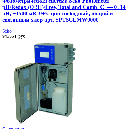
Фотометрическая система Seko Photometer
pH/Redox (ОВП)/Free, Total and Comb. Cl — 0÷14
pH, +1500 мВ, 0÷5 ppm свободный, общий и
связанный хлор арт. SPT5CLMW0000
Seko
945564
руб.
Сравнение