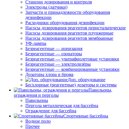
Станции дозирования и контроля
Электроды (датчики)
Запчасти и принадлежности оборудования
дезинфекции
Расходники оборудования дезинфекции
Насосы дозирования реагентов перистальтические
Насосы дозирования реагентов плунжерные
Насосы дозирования реагентов мембранные
УФ-лампы
Безреагентные — ионизация
Безреагентные — озонаторы
Безреагентные — ультрафиолетовые установки
Безреагентные — электролизёры
Безреагентные — комбинированные установки
Дозаторы хлора и брома
Доп. оборудование
Бесхлорные (реагентные) дозаторы и системы
Павильоны,
ограждения и перголы
Павильоны
Пергола металлическая для бассейна
Ограждение для бассейна
Спортивные бассейны
Водное поло
Прочее