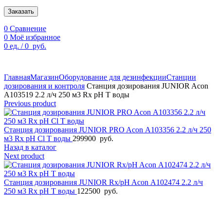
Заказать
0
Сравнение
0
Моё избранное
0
ед.
/
0
руб.
По техническим причинам цены могут быть не актуальны.
Просим уточнять наличие и цены у наших менеджеров.
Главная
Магазин
Оборудование для дезинфекции
Станции
дозирования и контроля
Станция дозирования JUNIOR Acon
A103519 2.2 л/ч 250 м3 Rx pH T воды
Previous product
Станция дозирования JUNIOR PRO Acon А103356 2.2 л/ч 250
м3 Rx pH Cl T воды
299900
руб.
Назад в каталог
Next product
Станция дозирования JUNIOR Rx/pH Acon А102474 2.2 л/ч
250 м3 Rx pH T воды
122500
руб.