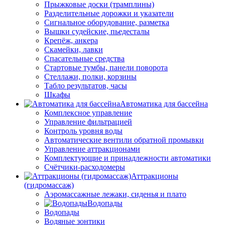
Прыжковые доски (трамплины)
Разделительные дорожки и указатели
Cигнальное оборудование, разметка
Вышки судейские, пьедесталы
Крепёж, анкера
Скамейки, лавки
Спасательные средства
Стартовые тумбы, панели поворота
Стеллажи, полки, корзины
Табло результатов, часы
Шкафы
Автоматика для бассейна
Комплексное управление
Управление фильтрацией
Контроль уровня воды
Автоматические вентили обратной промывки
Управление аттракционами
Комплектующие и принадлежности автоматики
Счётчики-расходомеры
Аттракционы
(гидромассаж)
Аэромассажные лежаки, сиденья и плато
Водопады
Водопады
Водяные зонтики