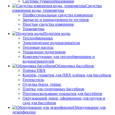
Системы туманообразования
Средства
измерения воды, термометры
Профессиональные средства измерения
Запчасти и принадлежности тестеров
Простые средства измерения
Термометры
Подогрев воды
Теплообменники
Электрические водонагреватели
Тепловые насосы
Управление подогревом
Комплектующие для теплообменников и
водонагревателей
Облицовка бассейнов
Плёнка ПВХ
Крепёж, герметик для ПВХ плёнки для бассейнов
Геотекстиль
Отделка борта, террас
Плитка для спортивных бассейнов
Противоскользящие покрытия для бассейнов
Окружающий декор, оформление для прудов и
сада для бассейнов
Оборудование для
дезинфекции