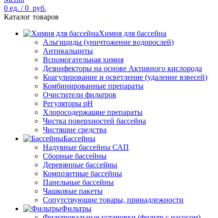
0
ед.
/
0
руб.
Каталог товаров
Химия для бассейна
Альгициды (уничтожение водорослей)
Антикальциты
Вспомогательная химия
Дезинфекторы на основе Активного кислорода
Коагулирование и осветление (удаление взвесей)
Комбинированные препараты
Очистители фильтров
Регуляторы pH
Хлоросодержащие препараты
Чистка поверхностей бассейна
Чистящие средства
Бассейны
Надувные бассейны САП
Сборные бассейны
Деревянные бассейны
Композитные бассейны
Панельные бассейны
Чашковые пакеты
Сопутствующие товары, принадлежности
Фильтры
Фильтровальные установки (фильтр с насосом)