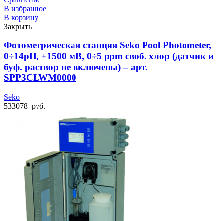
В избранное
В корзину
Закрыть
Фотометрическая станция Seko Pool Photometer,
0÷14pH, +1500 мВ, 0÷5 ppm своб. хлор (датчик и
буф. раствор не включены) – арт.
SPP3CLWM0000
Seko
533078
руб.