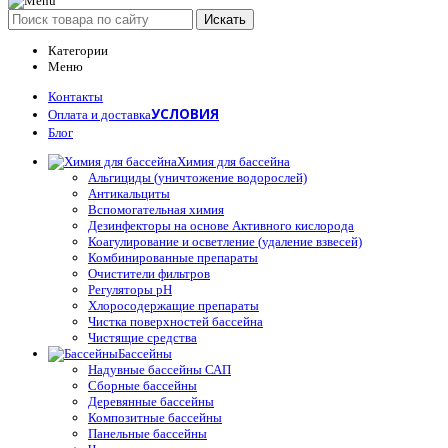
Искать
Категории
Меню
Контакты
УСЛОВИЯ
Оплата и доставка
Блог
Химия для бассейна
Альгициды (уничтожение водорослей)
Антикальциты
Вспомогательная химия
Дезинфекторы на основе Активного кислорода
Коагулирование и осветление (удаление взвесей)
Комбинированные препараты
Очистители фильтров
Регуляторы pH
Хлоросодержащие препараты
Чистка поверхностей бассейна
Чистящие средства
Бассейны
Надувные бассейны САП
Сборные бассейны
Деревянные бассейны
Композитные бассейны
Панельные бассейны