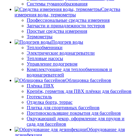
Системы туманообразования
Средства
измерения воды, термометры
Профессиональные средства измерения
Запчасти и принадлежности тестеров
Простые средства измерения
Термометры
Подогрев воды
Теплообменники
Электрические водонагреватели
Тепловые насосы
Управление подогревом
Комплектующие для теплообменников и
водонагревателей
Облицовка бассейнов
Плёнка ПВХ
Крепёж, герметик для ПВХ плёнки для бассейнов
Геотекстиль
Отделка борта, террас
Плитка для спортивных бассейнов
Противоскользящие покрытия для бассейнов
Окружающий декор, оформление для прудов и
сада для бассейнов
Оборудование для
дезинфекции