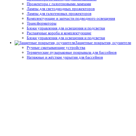
Прожектора с галогеновыми лампами
Лампы для светодиодных прожекторов
Лампы для галогеновых прожекторов
Комплектующие и запчасти подводного освещения
Трансформаторы
Блоки управления для освещения и подсветки
Распаячные короба и комплектующие
Блоки управления для освещения и подсветки
Защитные покрытия, осушители
Ручные сматывающие устройства
Термические пузырьковые покрывала для бассейнов
Натяжные и жёсткие укрытия для бассейнов
Автоматические защитные покрытия для бассейнов
Осушители воздуха
Системы туманообразования
Средства измерения воды,
термометры
Профессиональные средства измерения
Запчасти и принадлежности тестеров
Простые средства измерения
Термометры
Подогрев воды
Теплообменники
Электрические водонагреватели
Тепловые насосы
Управление подогревом
Комплектующие для теплообменников и водонагревателей
Облицовка бассейнов