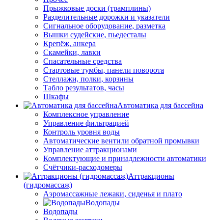
Прыжковые доски (трамплины)
Разделительные дорожки и указатели
Cигнальное оборудование, разметка
Вышки судейские, пьедесталы
Крепёж, анкера
Скамейки, лавки
Спасательные средства
Стартовые тумбы, панели поворота
Стеллажи, полки, корзины
Табло результатов, часы
Шкафы
Автоматика для бассейна
Комплексное управление
Управление фильтрацией
Контроль уровня воды
Автоматические вентили обратной промывки
Управление аттракционами
Комплектующие и принадлежности автоматики
Счётчики-расходомеры
Аттракционы
(гидромассаж)
Аэромассажные лежаки, сиденья и плато
Водопады
Водопады