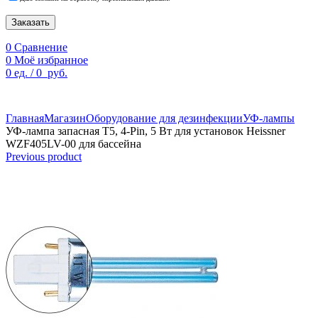
Заказать
0
Сравнение
0
Моё избранное
0
ед.
/
0
руб.
По техническим причинам цены могут быть не актуальны.
Просим уточнять наличие и цены у наших менеджеров.
Главная
Магазин
Оборудование для дезинфекции
УФ-лампы
УФ-лампа запасная T5, 4-Pin, 5 Вт для установок Heissner
WZF405LV-00 для бассейна
Previous product