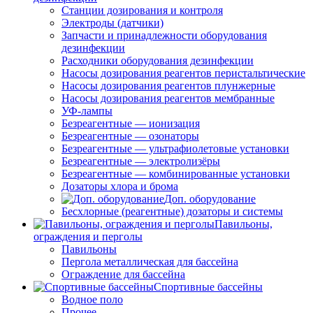
Станции дозирования и контроля
Электроды (датчики)
Запчасти и принадлежности оборудования
дезинфекции
Расходники оборудования дезинфекции
Насосы дозирования реагентов перистальтические
Насосы дозирования реагентов плунжерные
Насосы дозирования реагентов мембранные
УФ-лампы
Безреагентные — ионизация
Безреагентные — озонаторы
Безреагентные — ультрафиолетовые установки
Безреагентные — электролизёры
Безреагентные — комбинированные установки
Дозаторы хлора и брома
Доп. оборудование
Бесхлорные (реагентные) дозаторы и системы
Павильоны,
ограждения и перголы
Павильоны
Пергола металлическая для бассейна
Ограждение для бассейна
Спортивные бассейны
Водное поло
Прочее