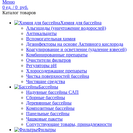
Меню
0
ед.
/
0
руб.
Каталог товаров
Химия для бассейна
Альгициды (уничтожение водорослей)
Антикальциты
Вспомогательная химия
Дезинфекторы на основе Активного кислорода
Коагулирование и осветление (удаление взвесей)
Комбинированные препараты
Очистители фильтров
Регуляторы pH
Хлоросодержащие препараты
Чистка поверхностей бассейна
Чистящие средства
Бассейны
Надувные бассейны САП
Сборные бассейны
Деревянные бассейны
Композитные бассейны
Панельные бассейны
Чашковые пакеты
Сопутствующие товары, принадлежности
Фильтры