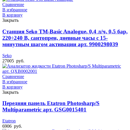
Сравнение
В избранное
В корзину
Закрыть
Станция Seko TM-Basic Analogue, 0,4 л/ч, 0,5 бар,
220÷240 В, сантопрен, дневные часы с 15-
минутным шагом активации арт. 9900298039
Seko
27005
руб.
Сравнение
В избранное
В корзину
Закрыть
Передняя панель Etatron Photosharp/S
Multiparametric арт. GSG0015401
Etatron
6906
руб.