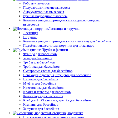
Роботы-пылесосы
Полуавтоматические пылесосы
Аккумуляторные пылесосы
Ручные подводные пылесосы
Комплектующие и принадлежности для подводных
пылесосов
Лестницы и поручни
Лестницы
Поручни
Комплектующие и принадлежности лестниц для бассейнов
Подъёмники, лестницы, поручни для инвалидов
Трубы и фитинги
Фланцы для бассейнов
Углы для бассейнов
Трубы для бассейнов
Тройники для бассейнов
Смотровые стёкла для бассейнов
Переходы, адаптеры, штуцеры для бассейнов
Ниппели для бассейнов
Муфты для бассейнов
Крестовины для бассейнов
Краны и затворы для бассейнов
Коллекторы для бассейнов
Клей для ПВХ фитинга, крепёж для бассейнов
Клапаны для бассейнов
Заглушки для бассейнов
Освещение, подсветка
Прожектора со светодиодными лампами