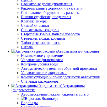
Прыжковые доски (трамплины)
Разделительные дорожки и указатели
Cигнальное оборудование, разметка
Вышки судейские, пьедесталы
Крепёж, анкера
Скамейки, лавки
Спасательные средства
Стартовые тумбы, панели поворота
Стеллажи, полки, корзины
Табло результатов, часы
Шкафы
Автоматика для бассейна
Комплексное управление
Управление фильтрацией
Контроль уровня воды
Автоматические вентили обратной промывки
Управление аттракционами
Комплектующие и принадлежности автоматики
Счётчики-расходомеры
Аттракционы
(гидромассаж)
Аэромассажные лежаки, сиденья и плато
Водопады
Водопады