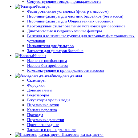
Сопутствующие товары, принадлежности
Фильтры
Фильтровальные установки (фильтр с насосом)
Песочные фильтры для частных бассейнов (без насоса)
Песочные фильтры для Общественных бассейнов
Картриджные фильтровальные установки для бассейнов
Диатомитовые и гидроциклонные фильтры
Вентили и вентильные группы для песочных фильтровальных
установок
Наполнители для фильтров
Запчасти для фильтров бассейна
Насосы
Насосы с префильтром
Насосы без префильтра
Комплектующие и принадлежности насосов
Закладные детали
Скиммеры
Форсунки
Донные сливы
Водозаборы
Регуляторы уровня воды
Переливные лотки
Каналы перелива
Проходы
Переливные решетки
Прочие закладные
Запчасти и принадлежности
Пылесосы, сачки, щетки