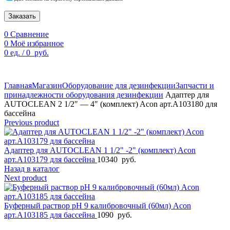
Заказать
0
Сравнение
0
Моё избранное
0
ед.
/
0
руб.
По техническим причинам цены могут быть не актуальны.
Просим уточнять наличие и цены у наших менеджеров.
Главная
Магазин
Оборудование для дезинфекции
Запчасти и
принадлежности оборудования дезинфекции
Адаптер для
AUTOCLEAN 2 1/2″ — 4″ (комплект) Acon арт.A103180 для
бассейна
Previous product
Адаптер для AUTOCLEAN 1 1/2" -2" (комплект) Acon
арт.A103179 для бассейна
10340
руб.
Назад в каталог
Next product
Буферный раствор рН 9 калибровочный (60мл) Acon
арт.A103185 для бассейна
1090
руб.