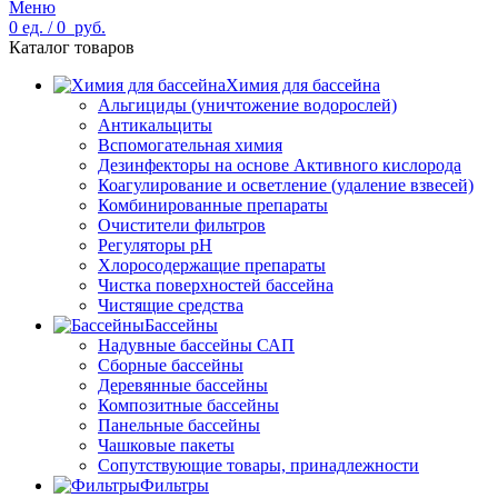
Меню
0
ед.
/
0
руб.
Каталог товаров
Химия для бассейна
Альгициды (уничтожение водорослей)
Антикальциты
Вспомогательная химия
Дезинфекторы на основе Активного кислорода
Коагулирование и осветление (удаление взвесей)
Комбинированные препараты
Очистители фильтров
Регуляторы pH
Хлоросодержащие препараты
Чистка поверхностей бассейна
Чистящие средства
Бассейны
Надувные бассейны САП
Сборные бассейны
Деревянные бассейны
Композитные бассейны
Панельные бассейны
Чашковые пакеты
Сопутствующие товары, принадлежности
Фильтры