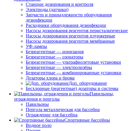
Станции дозирования и контроля
Электроды (датчики)
Запчасти и принадлежности оборудования
дезинфекции
Расходники оборудования дезинфекции
Насосы дозирования реагентов перистальтические
Насосы дозирования реагентов плунжерные
Насосы дозирования реагентов мембранные
УФ-лампы
Безреагентные — ионизация
Безреагентные — озонаторы
Безреагентные — ультрафиолетовые установки
Безреагентные — электролизёры
Безреагентные — комбинированные установки
Дозаторы хлора и брома
Доп. оборудование
Бесхлорные (реагентные) дозаторы и системы
Павильоны,
ограждения и перголы
Павильоны
Пергола металлическая для бассейна
Ограждение для бассейна
Спортивные бассейны
Водное поло
Прочее