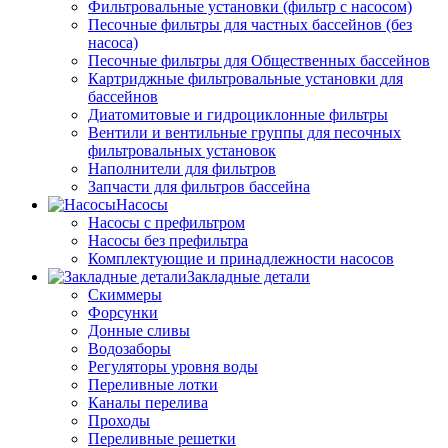
Фильтровальные установки (фильтр с насосом)
Песочные фильтры для частных бассейнов (без
насоса)
Песочные фильтры для Общественных бассейнов
Картриджные фильтровальные установки для
бассейнов
Диатомитовые и гидроциклонные фильтры
Вентили и вентильные группы для песочных
фильтровальных установок
Наполнители для фильтров
Запчасти для фильтров бассейна
Насосы
Насосы с префильтром
Насосы без префильтра
Комплектующие и принадлежности насосов
Закладные детали
Скиммеры
Форсунки
Донные сливы
Водозаборы
Регуляторы уровня воды
Переливные лотки
Каналы перелива
Проходы
Переливные решетки