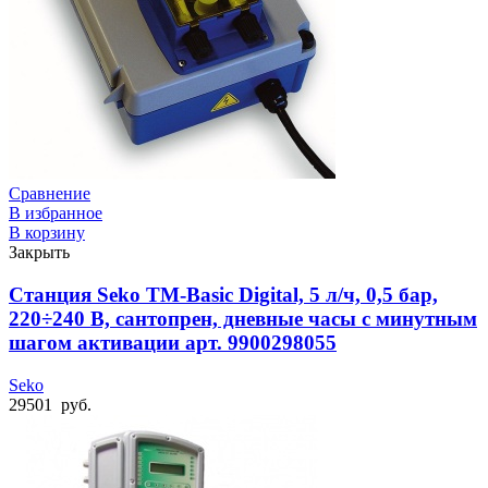
Сравнение
В избранное
В корзину
Закрыть
Станция Seko TM-Basic Digital, 5 л/ч, 0,5 бар,
220÷240 В, сантопрен, дневные часы с минутным
шагом активации арт. 9900298055
Seko
29501
руб.