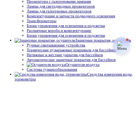
Прожектора с галогеновыми лампами
Лампы для светодиодных прожекторов
Лампы для галогеновых прожекторов
Комплектующие и запчасти подводного освещения
Трансформаторы
Блоки управления для освещения и подсветки
Распаячные короба и комплектующие
Блоки управления для освещения и подсветки
Защитные покрытия, осушители
Ручные сматывающие устройства
Термические пузырьковые покрывала для бассейнов
Натяжные и жёсткие укрытия для бассейнов
Автоматические защитные покрытия для бассейнов
Осушители воздуха
Системы туманообразования
Средства измерения воды,
термометры
Профессиональные средства измерения
Запчасти и принадлежности тестеров
Простые средства измерения
Термометры
Подогрев воды
Теплообменники
Электрические водонагреватели
Тепловые насосы
Управление подогревом
Комплектующие для теплообменников и водонагревателей
Облицовка бассейнов