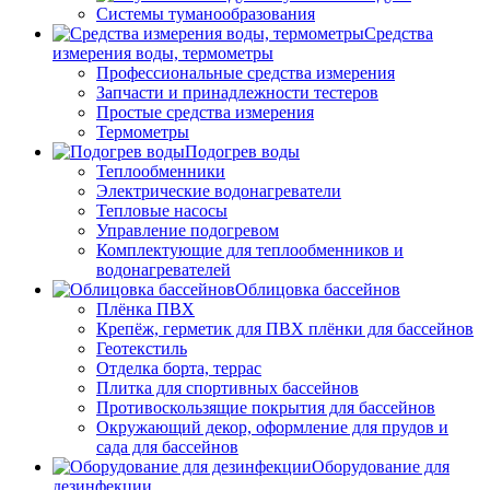
Системы туманообразования
Средства
измерения воды, термометры
Профессиональные средства измерения
Запчасти и принадлежности тестеров
Простые средства измерения
Термометры
Подогрев воды
Теплообменники
Электрические водонагреватели
Тепловые насосы
Управление подогревом
Комплектующие для теплообменников и
водонагревателей
Облицовка бассейнов
Плёнка ПВХ
Крепёж, герметик для ПВХ плёнки для бассейнов
Геотекстиль
Отделка борта, террас
Плитка для спортивных бассейнов
Противоскользящие покрытия для бассейнов
Окружающий декор, оформление для прудов и
сада для бассейнов
Оборудование для
дезинфекции