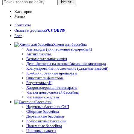
Искать
Категории
Меню
Контакты
УСЛОВИЯ
Оплата и доставка
Блог
Химия для бассейна
Альгициды (уничтожение водорослей)
Антикальциты
Вспомогательная химия
Дезинфекторы на основе Активного кислорода
Коагулирование и осветление (удаление взвесей)
Комбинированные препараты
Очистители фильтров
Регуляторы pH
Хлоросодержащие препараты
Чистка поверхностей бассейна
Чистящие средства
Бассейны
Надувные бассейны САП
Сборные бассейны
Деревянные бассейны
Композитные бассейны
Панельные бассейны
Чашковые пакеты