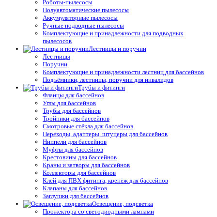
Роботы-пылесосы
Полуавтоматические пылесосы
Аккумуляторные пылесосы
Ручные подводные пылесосы
Комплектующие и принадлежности для подводных
пылесосов
Лестницы и поручни
Лестницы
Поручни
Комплектующие и принадлежности лестниц для бассейнов
Подъёмники, лестницы, поручни для инвалидов
Трубы и фитинги
Фланцы для бассейнов
Углы для бассейнов
Трубы для бассейнов
Тройники для бассейнов
Смотровые стёкла для бассейнов
Переходы, адаптеры, штуцеры для бассейнов
Ниппели для бассейнов
Муфты для бассейнов
Крестовины для бассейнов
Краны и затворы для бассейнов
Коллекторы для бассейнов
Клей для ПВХ фитинга, крепёж для бассейнов
Клапаны для бассейнов
Заглушки для бассейнов
Освещение, подсветка
Прожектора со светодиодными лампами