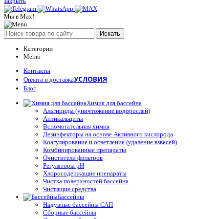
закрыть
Мы в Max!
Искать
Категории
Меню
Контакты
УСЛОВИЯ
Оплата и доставка
Блог
Химия для бассейна
Альгициды (уничтожение водорослей)
Антикальциты
Вспомогательная химия
Дезинфекторы на основе Активного кислорода
Коагулирование и осветление (удаление взвесей)
Комбинированные препараты
Очистители фильтров
Регуляторы pH
Хлоросодержащие препараты
Чистка поверхностей бассейна
Чистящие средства
Бассейны
Надувные бассейны САП
Сборные бассейны