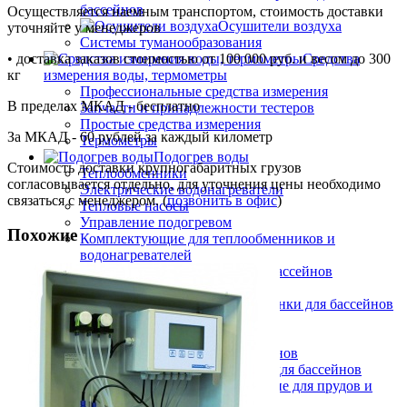
бассейнов
Осуществляется наемным транспортом, стоимость доставки
Осушители воздуха
уточняйте у менеджеров
Системы туманообразования
• доставка заказов стоимостью от 100 000 руб. и весом до 300
Средства
кг
измерения воды, термометры
Профессиональные средства измерения
В пределах МКАД - бесплатно
Запчасти и принадлежности тестеров
Простые средства измерения
За МКАД - 60 рублей за каждый километр
Термометры
Подогрев воды
Стоимость доставки крупногабаритных грузов
Теплообменники
согласовывается отдельно, для уточнения цены необходимо
Электрические водонагреватели
связаться с менеджером. (
позвонить в офис
)
Тепловые насосы
Управление подогревом
Похожие
Комплектующие для теплообменников и
водонагревателей
Облицовка бассейнов
Плёнка ПВХ
Крепёж, герметик для ПВХ плёнки для бассейнов
Геотекстиль
Отделка борта, террас
Плитка для спортивных бассейнов
Противоскользящие покрытия для бассейнов
Окружающий декор, оформление для прудов и
сада для бассейнов