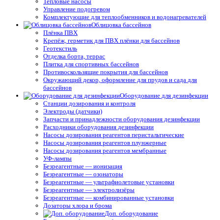
Тепловые насосы
Управление подогревом
Комплектующие для теплообменников и водонагревателей
Облицовка бассейнов
Плёнка ПВХ
Крепёж, герметик для ПВХ плёнки для бассейнов
Геотекстиль
Отделка борта, террас
Плитка для спортивных бассейнов
Противоскользящие покрытия для бассейнов
Окружающий декор, оформление для прудов и сада для
бассейнов
Оборудование для дезинфекции
Станции дозирования и контроля
Электроды (датчики)
Запчасти и принадлежности оборудования дезинфекции
Расходники оборудования дезинфекции
Насосы дозирования реагентов перистальтические
Насосы дозирования реагентов плунжерные
Насосы дозирования реагентов мембранные
УФ-лампы
Безреагентные — ионизация
Безреагентные — озонаторы
Безреагентные — ультрафиолетовые установки
Безреагентные — электролизёры
Безреагентные — комбинированные установки
Дозаторы хлора и брома
Доп. оборудование