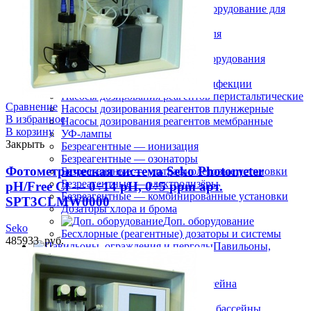
Оборудование для
дезинфекции
Станции дозирования и контроля
Электроды (датчики)
Запчасти и принадлежности оборудования
дезинфекции
Расходники оборудования дезинфекции
Насосы дозирования реагентов перистальтические
Сравнение
Насосы дозирования реагентов плунжерные
В избранное
Насосы дозирования реагентов мембранные
В корзину
УФ-лампы
Закрыть
Безреагентные — ионизация
Безреагентные — озонаторы
Фотометрическая система Seko Photometer
Безреагентные — ультрафиолетовые установки
Безреагентные — электролизёры
pH/Free Cl — 0÷14 pH, 0÷5 ppm арт.
Безреагентные — комбинированные установки
SPT3CLMW0000
Дозаторы хлора и брома
Доп. оборудование
Seko
Бесхлорные (реагентные) дозаторы и системы
485933
руб.
Павильоны,
ограждения и перголы
Павильоны
Пергола металлическая для бассейна
Ограждение для бассейна
Спортивные бассейны