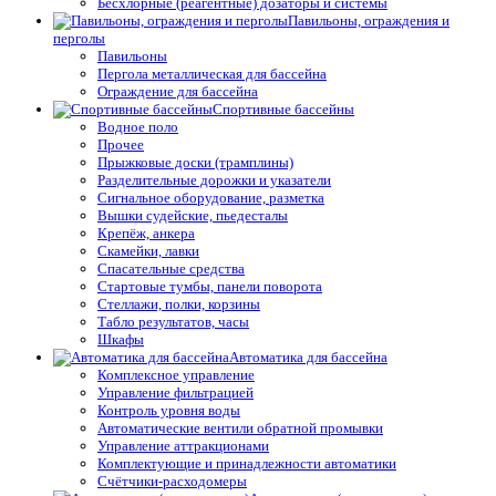
Бесхлорные (реагентные) дозаторы и системы
Павильоны, ограждения и
перголы
Павильоны
Пергола металлическая для бассейна
Ограждение для бассейна
Спортивные бассейны
Водное поло
Прочее
Прыжковые доски (трамплины)
Разделительные дорожки и указатели
Cигнальное оборудование, разметка
Вышки судейские, пьедесталы
Крепёж, анкера
Скамейки, лавки
Спасательные средства
Стартовые тумбы, панели поворота
Стеллажи, полки, корзины
Табло результатов, часы
Шкафы
Автоматика для бассейна
Комплексное управление
Управление фильтрацией
Контроль уровня воды
Автоматические вентили обратной промывки
Управление аттракционами
Комплектующие и принадлежности автоматики
Счётчики-расходомеры