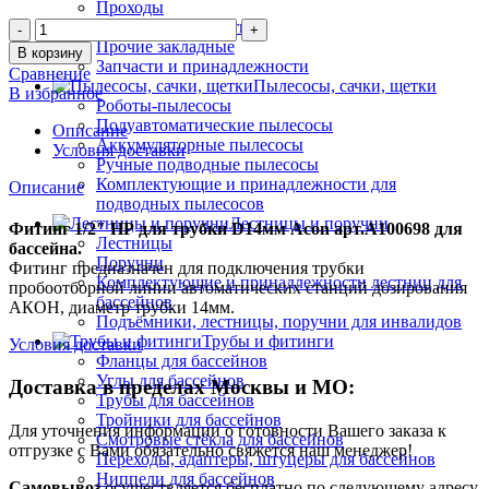
Проходы
Количество
Переливные решетки
Прочие закладные
В корзину
Запчасти и принадлежности
Сравнение
Пылесосы, сачки, щетки
В избранное
Роботы-пылесосы
Полуавтоматические пылесосы
Описание
Аккумуляторные пылесосы
Условия доставки
Ручные подводные пылесосы
Комплектующие и принадлежности для
Описание
подводных пылесосов
Лестницы и поручни
Фитинг 1/2″ НР для трубки D14мм Acon арт.A100698 для
Лестницы
бассейна.
Поручни
Фитинг предназначен для подключения трубки
Комплектующие и принадлежности лестниц для
пробоотборной линии автоматических станций дозирования
бассейнов
АКОН, диаметр трубки 14мм.
Подъёмники, лестницы, поручни для инвалидов
Трубы и фитинги
Условия доставки
Фланцы для бассейнов
Углы для бассейнов
Доставка в пределах Москвы и МО:
Трубы для бассейнов
Тройники для бассейнов
Для уточнения информации о готовности Вашего заказа к
Смотровые стёкла для бассейнов
отгрузке с Вами обязательно свяжется наш менеджер!
Переходы, адаптеры, штуцеры для бассейнов
Ниппели для бассейнов
Самовывоз
осуществляется бесплатно по следующему адресу