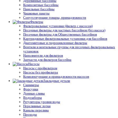
Деревянные бассейны
Композитные бассейны
Панельные бассейны
Чашковые пакеты
Сопутствующие товары, принадлежности
Фильтры
Фильтровальные установки (фильтр с насосом)
Песочные фильтры для частных бассейнов (без насоса)
Песочные фильтры для Общественных бассейнов
Картриджные фильтровальные установки для бассейнов
Диатомитовые и гидроциклонные фильтры
Вентили и вентильные группы для песочных фильтровальных
установок
Наполнители для фильтров
Запчасти для фильтров бассейна
Насосы
Насосы с префильтром
Насосы без префильтра
Комплектующие и принадлежности насосов
Закладные детали
Скиммеры
Форсунки
Донные сливы
Водозаборы
Регуляторы уровня воды
Переливные лотки
Каналы перелива
Проходы