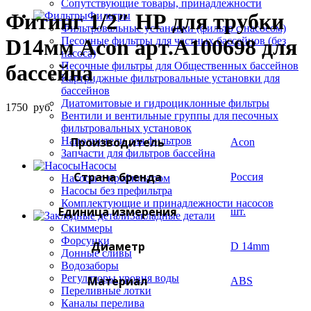
Сопутствующие товары, принадлежности
Фитинг 1/2″ НР для трубки
Фильтры
Фильтровальные установки (фильтр с насосом)
Песочные фильтры для частных бассейнов (без
D14мм Acon арт.A100698 для
насоса)
Песочные фильтры для Общественных бассейнов
бассейна
Картриджные фильтровальные установки для
бассейнов
Диатомитовые и гидроциклонные фильтры
1750
руб.
Вентили и вентильные группы для песочных
фильтровальных установок
Производитель
Наполнители для фильтров
Acon
Запчасти для фильтров бассейна
Насосы
Страна бренда
Россия
Насосы с префильтром
Насосы без префильтра
Комплектующие и принадлежности насосов
Единица измерения
шт.
Закладные детали
Скиммеры
Форсунки
Диаметр
D 14mm
Донные сливы
Водозаборы
Регуляторы уровня воды
Материал
ABS
Переливные лотки
Каналы перелива