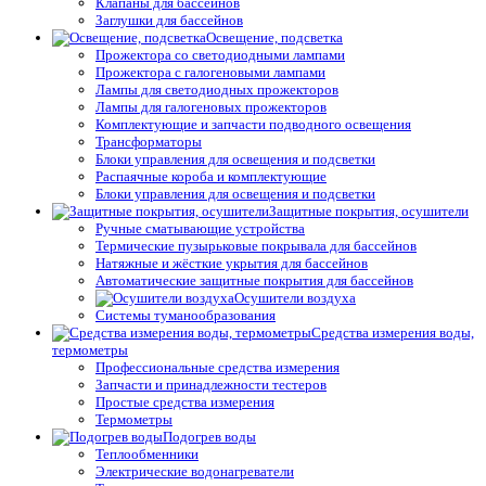
Клапаны для бассейнов
Заглушки для бассейнов
Освещение, подсветка
Прожектора со светодиодными лампами
Прожектора с галогеновыми лампами
Лампы для светодиодных прожекторов
Лампы для галогеновых прожекторов
Комплектующие и запчасти подводного освещения
Трансформаторы
Блоки управления для освещения и подсветки
Распаячные короба и комплектующие
Блоки управления для освещения и подсветки
Защитные покрытия, осушители
Ручные сматывающие устройства
Термические пузырьковые покрывала для бассейнов
Натяжные и жёсткие укрытия для бассейнов
Автоматические защитные покрытия для бассейнов
Осушители воздуха
Системы туманообразования
Средства измерения воды,
термометры
Профессиональные средства измерения
Запчасти и принадлежности тестеров
Простые средства измерения
Термометры
Подогрев воды
Теплообменники
Электрические водонагреватели