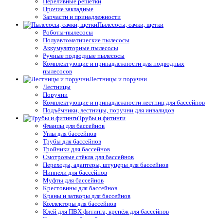
Переливные решетки
Прочие закладные
Запчасти и принадлежности
Пылесосы, сачки, щетки
Роботы-пылесосы
Полуавтоматические пылесосы
Аккумуляторные пылесосы
Ручные подводные пылесосы
Комплектующие и принадлежности для подводных
пылесосов
Лестницы и поручни
Лестницы
Поручни
Комплектующие и принадлежности лестниц для бассейнов
Подъёмники, лестницы, поручни для инвалидов
Трубы и фитинги
Фланцы для бассейнов
Углы для бассейнов
Трубы для бассейнов
Тройники для бассейнов
Смотровые стёкла для бассейнов
Переходы, адаптеры, штуцеры для бассейнов
Ниппели для бассейнов
Муфты для бассейнов
Крестовины для бассейнов
Краны и затворы для бассейнов
Коллекторы для бассейнов
Клей для ПВХ фитинга, крепёж для бассейнов