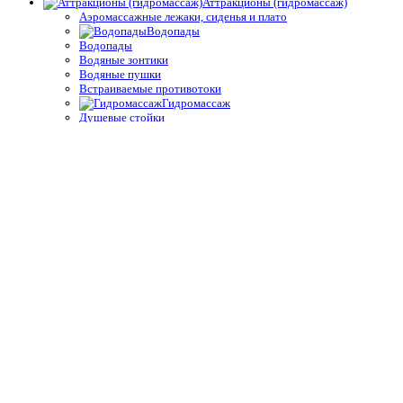
Аттракционы (гидромассаж)
Аэромассажные лежаки, сиденья и плато
Водопады
Водопады
Водяные зонтики
Водяные пушки
Встраиваемые противотоки
Гидромассаж
Душевые стойки
Комплектующие для оборудования для гидромассажа,
противотоков
Комплектующие и принадлежности водопадов, душей
Компрессоры низкого давления для аэромассажа
Навесные противотоки
Моё избранное
Сравнение
Вход / Регистрация
Войти
закрыть
Имя пользователя или Email
*
Пароль
*
Войти