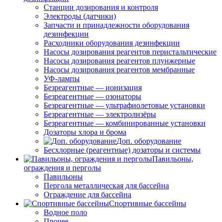
Станции дозирования и контроля
Электроды (датчики)
Запчасти и принадлежности оборудования
дезинфекции
Расходники оборудования дезинфекции
Насосы дозирования реагентов перистальтические
Насосы дозирования реагентов плунжерные
Насосы дозирования реагентов мембранные
УФ-лампы
Безреагентные — ионизация
Безреагентные — озонаторы
Безреагентные — ультрафиолетовые установки
Безреагентные — электролизёры
Безреагентные — комбинированные установки
Дозаторы хлора и брома
Доп. оборудование
Бесхлорные (реагентные) дозаторы и системы
Павильоны,
ограждения и перголы
Павильоны
Пергола металлическая для бассейна
Ограждение для бассейна
Спортивные бассейны
Водное поло
Прочее