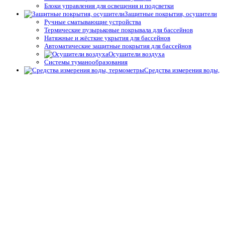
Блоки управления для освещения и подсветки
Защитные покрытия, осушители
Ручные сматывающие устройства
Термические пузырьковые покрывала для бассейнов
Натяжные и жёсткие укрытия для бассейнов
Автоматические защитные покрытия для бассейнов
Осушители воздуха
Системы туманообразования
Средства измерения воды,
термометры
Профессиональные средства измерения
Запчасти и принадлежности тестеров
Простые средства измерения
Термометры
Подогрев воды
Теплообменники
Электрические водонагреватели
Тепловые насосы
Управление подогревом
Комплектующие для теплообменников и водонагревателей
Облицовка бассейнов
Плёнка ПВХ
Крепёж, герметик для ПВХ плёнки для бассейнов
Геотекстиль
Отделка борта, террас
Плитка для спортивных бассейнов
Противоскользящие покрытия для бассейнов
Окружающий декор, оформление для прудов и сада для