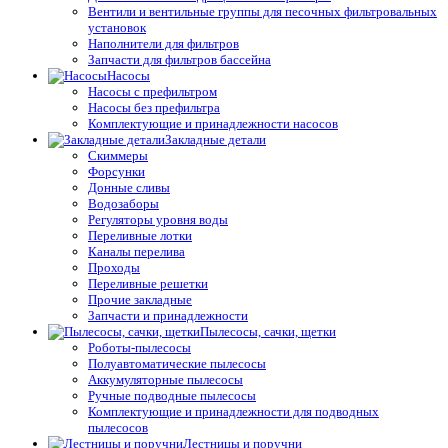
Вентили и вентильные группы для песочных фильтровальных
установок
Наполнители для фильтров
Запчасти для фильтров бассейна
Насосы
Насосы с префильтром
Насосы без префильтра
Комплектующие и принадлежности насосов
Закладные детали
Скиммеры
Форсунки
Донные сливы
Водозаборы
Регуляторы уровня воды
Переливные лотки
Каналы перелива
Проходы
Переливные решетки
Прочие закладные
Запчасти и принадлежности
Пылесосы, сачки, щетки
Роботы-пылесосы
Полуавтоматические пылесосы
Аккумуляторные пылесосы
Ручные подводные пылесосы
Комплектующие и принадлежности для подводных
пылесосов
Лестницы и поручни