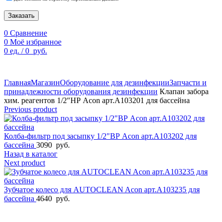
Заказать
0
Сравнение
0
Моё избранное
0
ед.
/
0
руб.
По техническим причинам цены могут быть не актуальны.
Просим уточнять наличие и цены у наших менеджеров.
Главная
Магазин
Оборудование для дезинфекции
Запчасти и
принадлежности оборудования дезинфекции
Клапан забора
хим. реагентов 1/2″НР Acon арт.A103201 для бассейна
Previous product
Колба-фильтр под засыпку 1/2"ВР Acon арт.A103202 для
бассейна
3090
руб.
Назад в каталог
Next product
Зубчатое колесо для AUTOCLEAN Acon арт.A103235 для
бассейна
4640
руб.