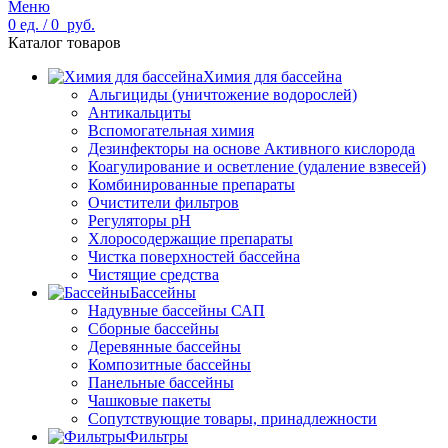
Меню
0
ед.
/
0
руб.
Каталог товаров
Химия для бассейна
Альгициды (уничтожение водорослей)
Антикальциты
Вспомогательная химия
Дезинфекторы на основе Активного кислорода
Коагулирование и осветление (удаление взвесей)
Комбинированные препараты
Очистители фильтров
Регуляторы pH
Хлоросодержащие препараты
Чистка поверхностей бассейна
Чистящие средства
Бассейны
Надувные бассейны САП
Сборные бассейны
Деревянные бассейны
Композитные бассейны
Панельные бассейны
Чашковые пакеты
Сопутствующие товары, принадлежности
Фильтры