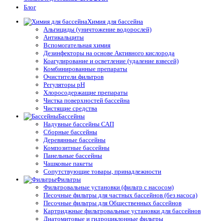
Блог
Химия для бассейна
Альгициды (уничтожение водорослей)
Антикальциты
Вспомогательная химия
Дезинфекторы на основе Активного кислорода
Коагулирование и осветление (удаление взвесей)
Комбинированные препараты
Очистители фильтров
Регуляторы pH
Хлоросодержащие препараты
Чистка поверхностей бассейна
Чистящие средства
Бассейны
Надувные бассейны САП
Сборные бассейны
Деревянные бассейны
Композитные бассейны
Панельные бассейны
Чашковые пакеты
Сопутствующие товары, принадлежности
Фильтры
Фильтровальные установки (фильтр с насосом)
Песочные фильтры для частных бассейнов (без насоса)
Песочные фильтры для Общественных бассейнов
Картриджные фильтровальные установки для бассейнов
Диатомитовые и гидроциклонные фильтры