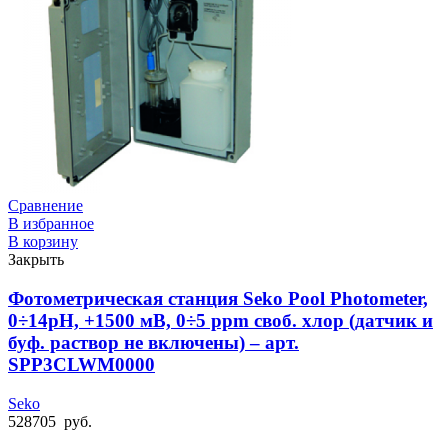
Сравнение
В избранное
В корзину
Закрыть
Фотометрическая станция Seko Pool Photometer,
0÷14pH, +1500 мВ, 0÷5 ppm своб. хлор (датчик и
буф. раствор не включены) – арт.
SPP3CLWM0000
Seko
528705
руб.