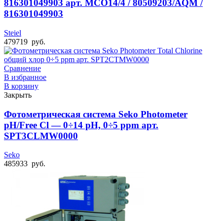
816301049903 арт. MCO14/4 / 80509203/AQM /
816301049903
Steiel
479719
руб.
Сравнение
В избранное
В корзину
Закрыть
Фотометрическая система Seko Photometer
pH/Free Cl — 0÷14 pH, 0÷5 ppm арт.
SPT3CLMW0000
Seko
485933
руб.