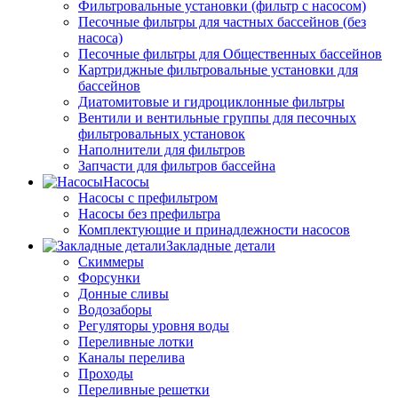
Фильтровальные установки (фильтр с насосом)
Песочные фильтры для частных бассейнов (без
насоса)
Песочные фильтры для Общественных бассейнов
Картриджные фильтровальные установки для
бассейнов
Диатомитовые и гидроциклонные фильтры
Вентили и вентильные группы для песочных
фильтровальных установок
Наполнители для фильтров
Запчасти для фильтров бассейна
Насосы
Насосы с префильтром
Насосы без префильтра
Комплектующие и принадлежности насосов
Закладные детали
Скиммеры
Форсунки
Донные сливы
Водозаборы
Регуляторы уровня воды
Переливные лотки
Каналы перелива
Проходы
Переливные решетки