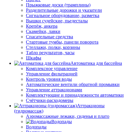
Прыжковые доски (трамплины)
Разделительные дорожки и указатели
Cигнальное оборудование, разметка
Вышки судейские, пьедесталы
Крепёж, анкера
Скамейки, лавки
Спасательные средства
Стартовые тумбы, панели поворота
Стеллажи, полки, корзины
Табло результатов, часы
Шкафы
Автоматика для бассейна
Комплексное управление
Управление фильтрацией
Контроль уровня воды
Автоматические вентили обратной промывки
Управление аттракционами
Комплектующие и принадлежности автоматики
Счётчики-расходомеры
Аттракционы
(гидромассаж)
Аэромассажные лежаки, сиденья и плато
Водопады
Водопады