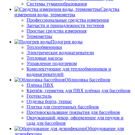
Системы туманообразования
Средства
измерения воды, термометры
Профессиональные средства измерения
Запчасти и принадлежности тестеров
Простые средства измерения
Термометры
Подогрев воды
Теплообменники
Электрические водонагреватели
Тепловые насосы
Управление подогревом
Комплектующие для теплообменников и
водонагревателей
Облицовка бассейнов
Плёнка ПВХ
Крепёж, герметик для ПВХ плёнки для бассейнов
Геотекстиль
Отделка борта, террас
Плитка для спортивных бассейнов
Противоскользящие покрытия для бассейнов
Окружающий декор, оформление для прудов и
сада для бассейнов
Оборудование для
дезинфекции