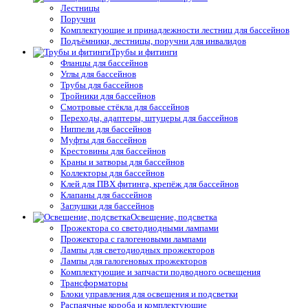
Лестницы
Поручни
Комплектующие и принадлежности лестниц для бассейнов
Подъёмники, лестницы, поручни для инвалидов
Трубы и фитинги
Фланцы для бассейнов
Углы для бассейнов
Трубы для бассейнов
Тройники для бассейнов
Смотровые стёкла для бассейнов
Переходы, адаптеры, штуцеры для бассейнов
Ниппели для бассейнов
Муфты для бассейнов
Крестовины для бассейнов
Краны и затворы для бассейнов
Коллекторы для бассейнов
Клей для ПВХ фитинга, крепёж для бассейнов
Клапаны для бассейнов
Заглушки для бассейнов
Освещение, подсветка
Прожектора со светодиодными лампами
Прожектора с галогеновыми лампами
Лампы для светодиодных прожекторов
Лампы для галогеновых прожекторов
Комплектующие и запчасти подводного освещения
Трансформаторы
Блоки управления для освещения и подсветки
Распаячные короба и комплектующие