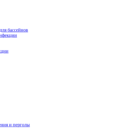
для бассейнов
инфекции
кции
ения и перголы