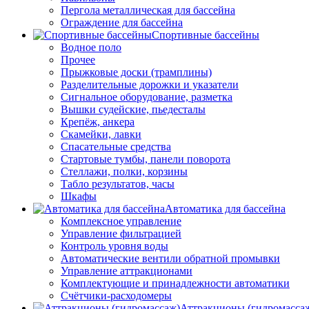
Пергола металлическая для бассейна
Ограждение для бассейна
Спортивные бассейны
Водное поло
Прочее
Прыжковые доски (трамплины)
Разделительные дорожки и указатели
Cигнальное оборудование, разметка
Вышки судейские, пьедесталы
Крепёж, анкера
Скамейки, лавки
Спасательные средства
Стартовые тумбы, панели поворота
Стеллажи, полки, корзины
Табло результатов, часы
Шкафы
Автоматика для бассейна
Комплексное управление
Управление фильтрацией
Контроль уровня воды
Автоматические вентили обратной промывки
Управление аттракционами
Комплектующие и принадлежности автоматики
Счётчики-расходомеры
Аттракционы (гидромасса