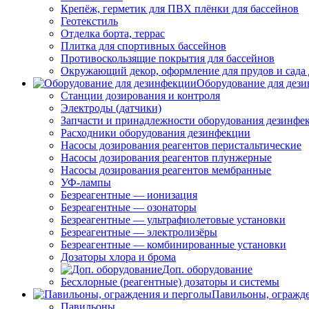
Крепёж, герметик для ПВХ плёнки для бассейнов
Геотекстиль
Отделка борта, террас
Плитка для спортивных бассейнов
Противоскользящие покрытия для бассейнов
Окружающий декор, оформление для прудов и сада 
Оборудование для дез
Станции дозирования и контроля
Электроды (датчики)
Запчасти и принадлежности оборудования дезинфе
Расходники оборудования дезинфекции
Насосы дозирования реагентов перистальтические
Насосы дозирования реагентов плунжерные
Насосы дозирования реагентов мембранные
УФ-лампы
Безреагентные — ионизация
Безреагентные — озонаторы
Безреагентные — ультрафиолетовые установки
Безреагентные — электролизёры
Безреагентные — комбинированные установки
Дозаторы хлора и брома
Доп. оборудование
Бесхлорные (реагентные) дозаторы и системы
Павильоны, огражд
Павильоны