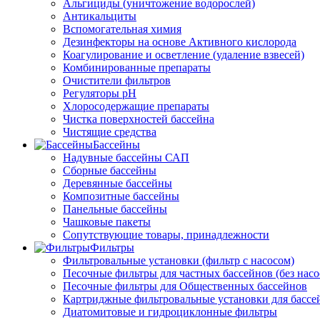
Альгициды (уничтожение водорослей)
Антикальциты
Вспомогательная химия
Дезинфекторы на основе Активного кислорода
Коагулирование и осветление (удаление взвесей)
Комбинированные препараты
Очистители фильтров
Регуляторы pH
Хлоросодержащие препараты
Чистка поверхностей бассейна
Чистящие средства
Бассейны
Надувные бассейны САП
Сборные бассейны
Деревянные бассейны
Композитные бассейны
Панельные бассейны
Чашковые пакеты
Сопутствующие товары, принадлежности
Фильтры
Фильтровальные установки (фильтр с насосом)
Песочные фильтры для частных бассейнов (без насо
Песочные фильтры для Общественных бассейнов
Картриджные фильтровальные установки для бассе
Диатомитовые и гидроциклонные фильтры