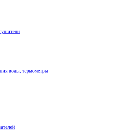
сушители
в
ения воды, термометры
вателей