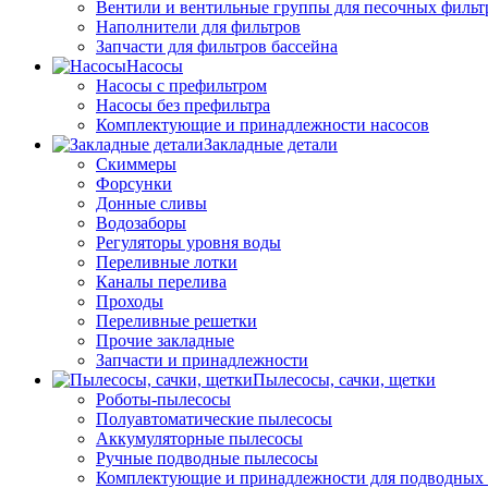
Вентили и вентильные группы для песочных фильт
Наполнители для фильтров
Запчасти для фильтров бассейна
Насосы
Насосы с префильтром
Насосы без префильтра
Комплектующие и принадлежности насосов
Закладные детали
Скиммеры
Форсунки
Донные сливы
Водозаборы
Регуляторы уровня воды
Переливные лотки
Каналы перелива
Проходы
Переливные решетки
Прочие закладные
Запчасти и принадлежности
Пылесосы, сачки, щетки
Роботы-пылесосы
Полуавтоматические пылесосы
Аккумуляторные пылесосы
Ручные подводные пылесосы
Комплектующие и принадлежности для подводных