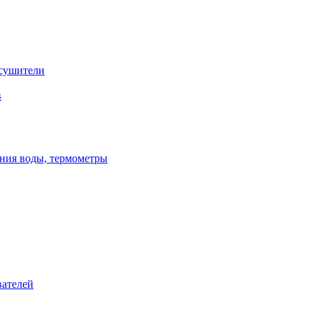
сушители
в
ения воды, термометры
вателей