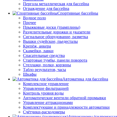
Пергола металлическая для бассейна
Ограждение для бассейна
Спортивные бассейны
Водное поло
Прочее
Прыжковые доски (трамплины)
Разделительные дорожки и указатели
Cигнальное оборудование, разметка
Вышки судейские, пьедесталы
Крепёж, анкера
Скамейки, лавки
Спасательные средства
Стартовые тумбы, панели поворота
Стеллажи, полки, корзины
Табло результатов, часы
Шкафы
Автоматика для бассейна
Комплексное управление
Управление фильтрацией
Контроль уровня воды
Автоматические вентили обратной промывки
Управление аттракционами
Комплектующие и принадлежности автоматики
Счётчики-расходомеры
Аттракционы (гидромасса