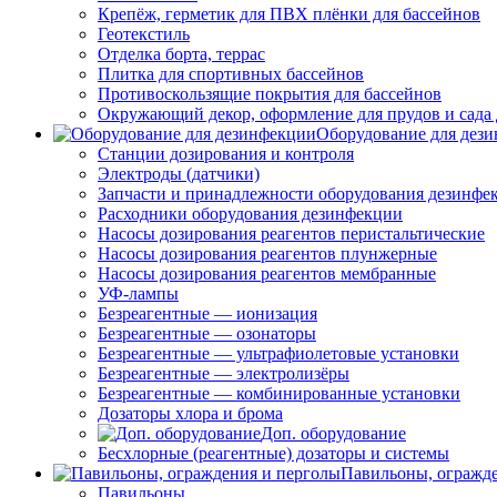
Крепёж, герметик для ПВХ плёнки для бассейнов
Геотекстиль
Отделка борта, террас
Плитка для спортивных бассейнов
Противоскользящие покрытия для бассейнов
Окружающий декор, оформление для прудов и сада 
Оборудование для дез
Станции дозирования и контроля
Электроды (датчики)
Запчасти и принадлежности оборудования дезинфе
Расходники оборудования дезинфекции
Насосы дозирования реагентов перистальтические
Насосы дозирования реагентов плунжерные
Насосы дозирования реагентов мембранные
УФ-лампы
Безреагентные — ионизация
Безреагентные — озонаторы
Безреагентные — ультрафиолетовые установки
Безреагентные — электролизёры
Безреагентные — комбинированные установки
Дозаторы хлора и брома
Доп. оборудование
Бесхлорные (реагентные) дозаторы и системы
Павильоны, огражд
Павильоны