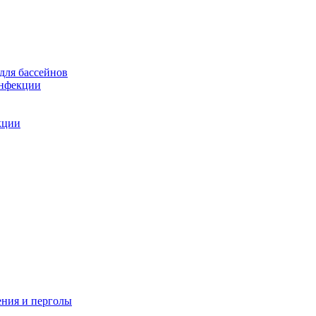
для бассейнов
инфекции
кции
ения и перголы