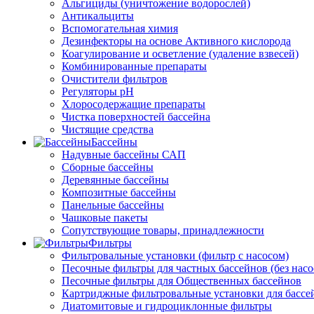
Альгициды (уничтожение водорослей)
Антикальциты
Вспомогательная химия
Дезинфекторы на основе Активного кислорода
Коагулирование и осветление (удаление взвесей)
Комбинированные препараты
Очистители фильтров
Регуляторы pH
Хлоросодержащие препараты
Чистка поверхностей бассейна
Чистящие средства
Бассейны
Надувные бассейны САП
Сборные бассейны
Деревянные бассейны
Композитные бассейны
Панельные бассейны
Чашковые пакеты
Сопутствующие товары, принадлежности
Фильтры
Фильтровальные установки (фильтр с насосом)
Песочные фильтры для частных бассейнов (без насо
Песочные фильтры для Общественных бассейнов
Картриджные фильтровальные установки для бассе
Диатомитовые и гидроциклонные фильтры