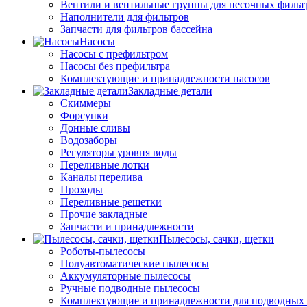
Вентили и вентильные группы для песочных фильт
Наполнители для фильтров
Запчасти для фильтров бассейна
Насосы
Насосы с префильтром
Насосы без префильтра
Комплектующие и принадлежности насосов
Закладные детали
Скиммеры
Форсунки
Донные сливы
Водозаборы
Регуляторы уровня воды
Переливные лотки
Каналы перелива
Проходы
Переливные решетки
Прочие закладные
Запчасти и принадлежности
Пылесосы, сачки, щетки
Роботы-пылесосы
Полуавтоматические пылесосы
Аккумуляторные пылесосы
Ручные подводные пылесосы
Комплектующие и принадлежности для подводных