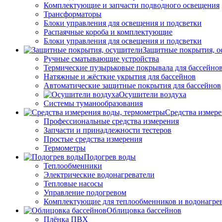
Комплектующие и запчасти подводного освещения
Трансформаторы
Блоки управления для освещения и подсветки
Распаячные короба и комплектующие
Блоки управления для освещения и подсветки
Защитные покрытия, о
Ручные сматывающие устройства
Термические пузырьковые покрывала для бассейно
Натяжные и жёсткие укрытия для бассейнов
Автоматические защитные покрытия для бассейнов
Осушители воздуха
Системы туманообразования
Средства измер
Профессиональные средства измерения
Запчасти и принадлежности тестеров
Простые средства измерения
Термометры
Подогрев воды
Теплообменники
Электрические водонагреватели
Тепловые насосы
Управление подогревом
Комплектующие для теплообменников и водонагре
Облицовка бассейнов
Плёнка ПВХ