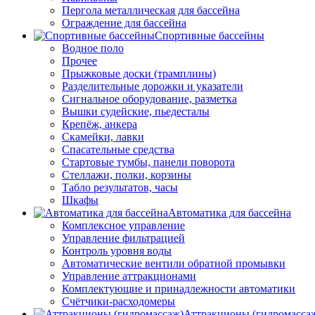
Пергола металлическая для бассейна
Ограждение для бассейна
Спортивные бассейны
Водное поло
Прочее
Прыжковые доски (трамплины)
Разделительные дорожки и указатели
Cигнальное оборудование, разметка
Вышки судейские, пьедесталы
Крепёж, анкера
Скамейки, лавки
Спасательные средства
Стартовые тумбы, панели поворота
Стеллажи, полки, корзины
Табло результатов, часы
Шкафы
Автоматика для бассейна
Комплексное управление
Управление фильтрацией
Контроль уровня воды
Автоматические вентили обратной промывки
Управление аттракционами
Комплектующие и принадлежности автоматики
Счётчики-расходомеры
Аттракционы (гидромасса