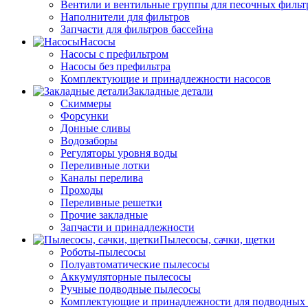
Вентили и вентильные группы для песочных фильт
Наполнители для фильтров
Запчасти для фильтров бассейна
Насосы
Насосы с префильтром
Насосы без префильтра
Комплектующие и принадлежности насосов
Закладные детали
Скиммеры
Форсунки
Донные сливы
Водозаборы
Регуляторы уровня воды
Переливные лотки
Каналы перелива
Проходы
Переливные решетки
Прочие закладные
Запчасти и принадлежности
Пылесосы, сачки, щетки
Роботы-пылесосы
Полуавтоматические пылесосы
Аккумуляторные пылесосы
Ручные подводные пылесосы
Комплектующие и принадлежности для подводных