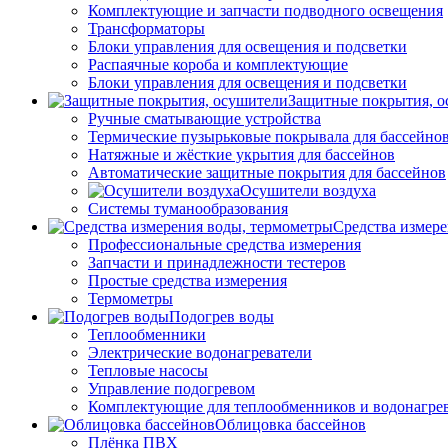
Комплектующие и запчасти подводного освещения
Трансформаторы
Блоки управления для освещения и подсветки
Распаячные короба и комплектующие
Блоки управления для освещения и подсветки
Защитные покрытия, о
Ручные сматывающие устройства
Термические пузырьковые покрывала для бассейно
Натяжные и жёсткие укрытия для бассейнов
Автоматические защитные покрытия для бассейнов
Осушители воздуха
Системы туманообразования
Средства измер
Профессиональные средства измерения
Запчасти и принадлежности тестеров
Простые средства измерения
Термометры
Подогрев воды
Теплообменники
Электрические водонагреватели
Тепловые насосы
Управление подогревом
Комплектующие для теплообменников и водонагре
Облицовка бассейнов
Плёнка ПВХ