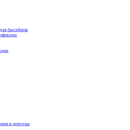
для бассейнов
инфекции
кции
ения и перголы