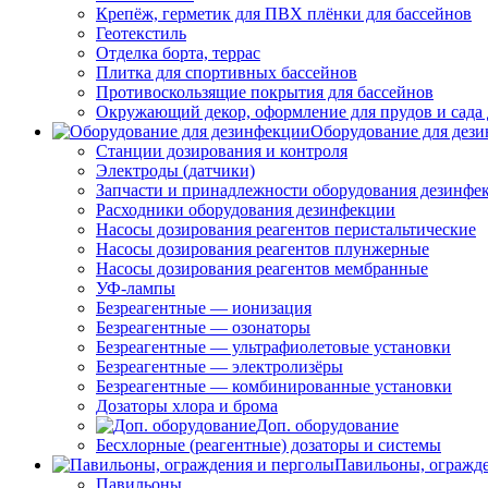
Крепёж, герметик для ПВХ плёнки для бассейнов
Геотекстиль
Отделка борта, террас
Плитка для спортивных бассейнов
Противоскользящие покрытия для бассейнов
Окружающий декор, оформление для прудов и сада 
Оборудование для дез
Станции дозирования и контроля
Электроды (датчики)
Запчасти и принадлежности оборудования дезинфе
Расходники оборудования дезинфекции
Насосы дозирования реагентов перистальтические
Насосы дозирования реагентов плунжерные
Насосы дозирования реагентов мембранные
УФ-лампы
Безреагентные — ионизация
Безреагентные — озонаторы
Безреагентные — ультрафиолетовые установки
Безреагентные — электролизёры
Безреагентные — комбинированные установки
Дозаторы хлора и брома
Доп. оборудование
Бесхлорные (реагентные) дозаторы и системы
Павильоны, огражд
Павильоны