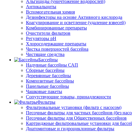
Альгициды (уничтожение водорослей)
Антикальциты
Вспомогательная химия
Дезинфекторы на основе Активного кислорода
Коагулирование и осветление (удаление взвесей)
Комбинированные препараты
Очистители фильтров
Регуляторы pH
Хлоросодержащие препараты
Чистка поверхностей бассейна
Чистящие средства
Бассейны
Надувные бассейны САП
Сборные бассейны
Деревянные бассейны
Композитные бассейны
Панельные бассейны
Чашковые пакеты
Сопутствующие товары, принадлежности
Фильтры
Фильтровальные установки (фильтр с насосом)
Песочные фильтры для частных бассейнов (без насо
Песочные фильтры для Общественных бассейнов
Картриджные фильтровальные установки для бассе
Диатомитовые и гидроциклонные фильтры