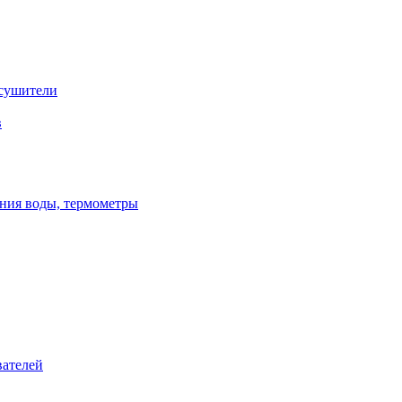
сушители
в
ения воды, термометры
вателей