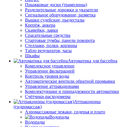
Прыжковые доски (трамплины)
Разделительные дорожки и указатели
Cигнальное оборудование, разметка
Вышки судейские, пьедесталы
Крепёж, анкера
Скамейки, лавки
Спасательные средства
Стартовые тумбы, панели поворота
Стеллажи, полки, корзины
Табло результатов, часы
Шкафы
Автоматика для бассейна
Комплексное управление
Управление фильтрацией
Контроль уровня воды
Автоматические вентили обратной промывки
Управление аттракционами
Комплектующие и принадлежности автоматики
Счётчики-расходомеры
Аттракционы
(гидромассаж)
Аэромассажные лежаки, сиденья и плато
Водопады
Водопады