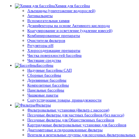
Химия для бассейна
Альгициды (уничтожение водорослей)
Антикальциты
Вспомогательная химия
Дезинфекторы на основе Активного кислорода
Коагулирование и осветление (удаление взвесей)
Комбинированные препараты
Очистители фильтров
Регуляторы pH
Хлоросодержащие препараты
Чистка поверхностей бассейна
Чистящие средства
Бассейны
Надувные бассейны САП
Сборные бассейны
Деревянные бассейны
Композитные бассейны
Панельные бассейны
Чашковые пакеты
Сопутствующие товары, принадлежности
Фильтры
Фильтровальные установки (фильтр с насосом)
Песочные фильтры для частных бассейнов (без насоса)
Песочные фильтры для Общественных бассейнов
Картриджные фильтровальные установки для бассейнов
Диатомитовые и гидроциклонные фильтры
Вентили и вентильные группы для песочных фильтровальных