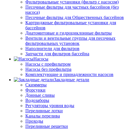
Фильтровальные установки (фильтр с насосом)
Песочные фильтры для частных бассейнов (без
насоса)
Песочные фильтры для Общественных бассейнов
Картриджные фильтровальные установки для
бассейнов
Диатомитовые и гидроциклонные фильтры
Вентили и вентильные группы для песочных
фильтровальных установок
Наполнители для фильтров
Запчасти для фильтров бассейна
Насосы
Насосы с префильтром
Насосы без префильтра
Комплектующие и принадлежности насосов
Закладные детали
Скиммеры
Форсунки
Донные сливы
Водозаборы
Регуляторы уровня воды
Переливные лотки
Каналы перелива
Проходы
Переливные решетки