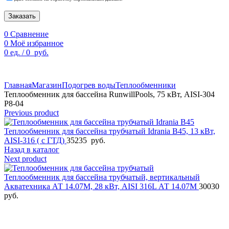
Заказать
0
Сравнение
0
Моё избранное
0
ед.
/
0
руб.
По техническим причинам цены могут быть не актуальны.
Просим уточнять наличие и цены у наших менеджеров.
Главная
Магазин
Подогрев воды
Теплообменники
Теплообменник для бассейна RunwillPools, 75 кВт, AISI-304
Р8-04
Previous product
Теплообменник для бассейна трубчатый Idrania B45, 13 кВт,
AISI-316 ( с ГТД)
35235
руб.
Назад в каталог
Next product
Теплообменник для бассейна трубчатый, вертикальный
Акватехника АТ 14.07М, 28 кВт, AISI 316L АТ 14.07М
30030
руб.