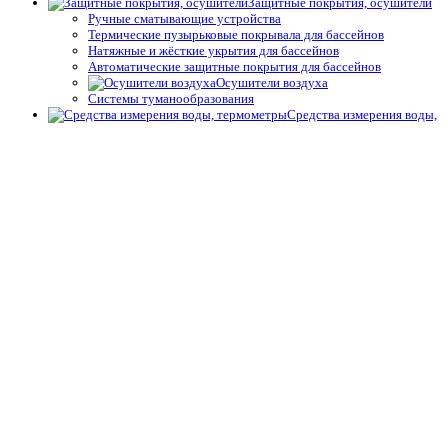
Защитные покрытия, осушители
Ручные сматывающие устройства
Термические пузырьковые покрывала для бассейнов
Натяжные и жёсткие укрытия для бассейнов
Автоматические защитные покрытия для бассейнов
Осушители воздуха
Системы туманообразования
Средства измерения воды,
термометры
Профессиональные средства измерения
Запчасти и принадлежности тестеров
Простые средства измерения
Термометры
Подогрев воды
Теплообменники
Электрические водонагреватели
Тепловые насосы
Управление подогревом
Комплектующие для теплообменников и водонагревателей
Облицовка бассейнов
Плёнка ПВХ
Крепёж, герметик для ПВХ плёнки для бассейнов
Геотекстиль
Отделка борта, террас
Плитка для спортивных бассейнов
Противоскользящие покрытия для бассейнов
Окружающий декор, оформление для прудов и сада для
бассейнов