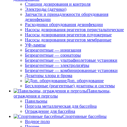
Станции дозирования и контроля
Электроды (датчики)
Запчасти и принадлежности оборудования
дезинфекции
Расходники оборудования дезинфекции
Насосы дозирования реагентов перистальтические
Насосы дозирования реагентов плунжерные
Насосы дозирования реагентов мембранные
УФ-лампы
Безреагентные — ионизация
Безреагентные — озонаторы
Безреагентные — ультрафиолетовые установки
Безреагентные — электролизёры
Безреагентные — комбинированные установки
Дозаторы хлора и брома
Доп. оборудование
Бесхлорные (реагентные) дозаторы и системы
Павильоны,
ограждения и перголы
Павильоны
Пергола металлическая для бассейна
Ограждение для бассейна
Спортивные бассейны
Водное поло
Прочее