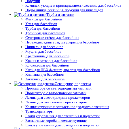
Поручни
Комплектующие и принадлежности лестниц для бассейнов
Подъёмники, лестницы, поручни для инвалидов
Трубы и фитинги
Фланцы для бассейнов
Углы для бассейнов
Трубы для бассейнов
Тройники для бассейнов
Смотровые стёкла для бассейнов
Переходы, адаптеры, штуцеры для бассейнов
Ниппели для бассейнов
Муфты для бассейнов
Крестовины для бассейнов
Краны и затворы для бассейнов
Коллекторы для бассейнов
Клей для ПВХ фитинга, крепёж для бассейнов
Клапаны для бассейнов
Заглушки для бассейнов
Освещение, подсветка
Прожектора со светодиодными лампами
Прожектора с галогеновыми лампами
Лампы для светодиодных прожекторов
Лампы для галогеновых прожекторов
Комплектующие и запчасти подводного освещения
Трансформаторы
Блоки управления для освещения и подсветки
Распаячные короба и комплектующие
Блоки управления для освещения и подсветки