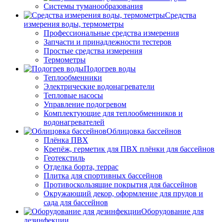
Системы туманообразования
Средства
измерения воды, термометры
Профессиональные средства измерения
Запчасти и принадлежности тестеров
Простые средства измерения
Термометры
Подогрев воды
Теплообменники
Электрические водонагреватели
Тепловые насосы
Управление подогревом
Комплектующие для теплообменников и
водонагревателей
Облицовка бассейнов
Плёнка ПВХ
Крепёж, герметик для ПВХ плёнки для бассейнов
Геотекстиль
Отделка борта, террас
Плитка для спортивных бассейнов
Противоскользящие покрытия для бассейнов
Окружающий декор, оформление для прудов и
сада для бассейнов
Оборудование для
дезинфекции