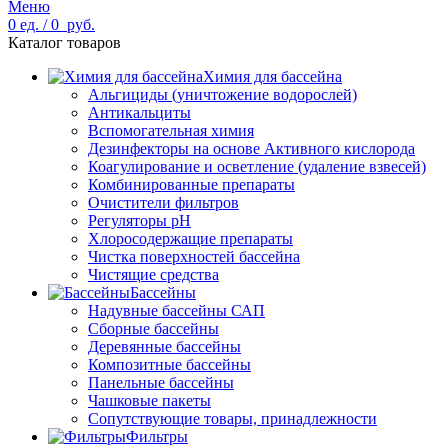
Меню
0
ед.
/
0
руб.
Каталог товаров
Химия для бассейна
Альгициды (уничтожение водорослей)
Антикальциты
Вспомогательная химия
Дезинфекторы на основе Активного кислорода
Коагулирование и осветление (удаление взвесей)
Комбинированные препараты
Очистители фильтров
Регуляторы pH
Хлоросодержащие препараты
Чистка поверхностей бассейна
Чистящие средства
Бассейны
Надувные бассейны САП
Сборные бассейны
Деревянные бассейны
Композитные бассейны
Панельные бассейны
Чашковые пакеты
Сопутствующие товары, принадлежности
Фильтры