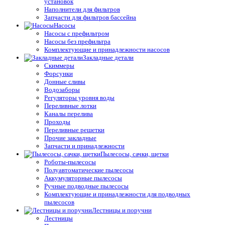
установок
Наполнители для фильтров
Запчасти для фильтров бассейна
Насосы
Насосы с префильтром
Насосы без префильтра
Комплектующие и принадлежности насосов
Закладные детали
Скиммеры
Форсунки
Донные сливы
Водозаборы
Регуляторы уровня воды
Переливные лотки
Каналы перелива
Проходы
Переливные решетки
Прочие закладные
Запчасти и принадлежности
Пылесосы, сачки, щетки
Роботы-пылесосы
Полуавтоматические пылесосы
Аккумуляторные пылесосы
Ручные подводные пылесосы
Комплектующие и принадлежности для подводных
пылесосов
Лестницы и поручни
Лестницы