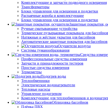
Комплектующие и запчасти подводного освещения
Трансформаторы
Блоки управления для освещения и подсветки
Распаячные короба и комплектующие
Блоки управления для освещения и подсветки
Защитные покрытия, о
Ручные сматывающие устройства
Термические пузырьковые покрывала для бассейно
Натяжные и жёсткие укрытия для бассейнов
Автоматические защитные покрытия для бассейнов
Осушители воздуха
Системы туманообразования
Средства измер
Профессиональные средства измерения
Запчасти и принадлежности тестеров
Простые средства измерения
Термометры
Подогрев воды
Теплообменники
Электрические водонагреватели
Тепловые насосы
Управление подогревом
Комплектующие для теплообменников и водонагре
Облицовка бассейнов
Плёнка ПВХ