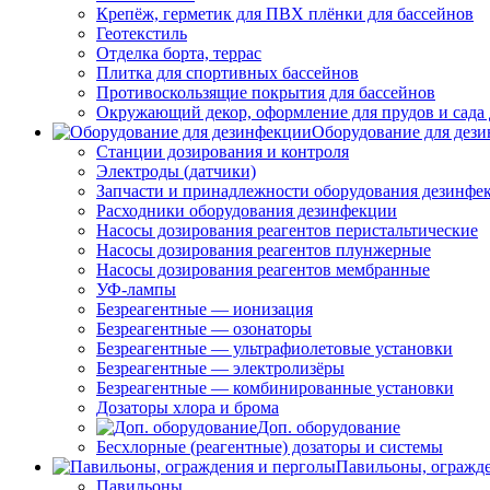
Крепёж, герметик для ПВХ плёнки для бассейнов
Геотекстиль
Отделка борта, террас
Плитка для спортивных бассейнов
Противоскользящие покрытия для бассейнов
Окружающий декор, оформление для прудов и сада 
Оборудование для дез
Станции дозирования и контроля
Электроды (датчики)
Запчасти и принадлежности оборудования дезинфе
Расходники оборудования дезинфекции
Насосы дозирования реагентов перистальтические
Насосы дозирования реагентов плунжерные
Насосы дозирования реагентов мембранные
УФ-лампы
Безреагентные — ионизация
Безреагентные — озонаторы
Безреагентные — ультрафиолетовые установки
Безреагентные — электролизёры
Безреагентные — комбинированные установки
Дозаторы хлора и брома
Доп. оборудование
Бесхлорные (реагентные) дозаторы и системы
Павильоны, огражд
Павильоны