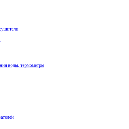
сушители
в
ения воды, термометры
вателей