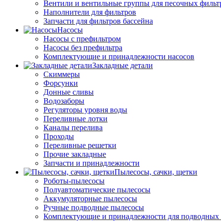
Вентили и вентильные группы для песочных фильт
Наполнители для фильтров
Запчасти для фильтров бассейна
Насосы
Насосы с префильтром
Насосы без префильтра
Комплектующие и принадлежности насосов
Закладные детали
Скиммеры
Форсунки
Донные сливы
Водозаборы
Регуляторы уровня воды
Переливные лотки
Каналы перелива
Проходы
Переливные решетки
Прочие закладные
Запчасти и принадлежности
Пылесосы, сачки, щетки
Роботы-пылесосы
Полуавтоматические пылесосы
Аккумуляторные пылесосы
Ручные подводные пылесосы
Комплектующие и принадлежности для подводных