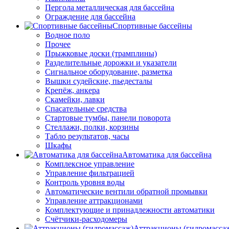
Пергола металлическая для бассейна
Ограждение для бассейна
Спортивные бассейны
Водное поло
Прочее
Прыжковые доски (трамплины)
Разделительные дорожки и указатели
Cигнальное оборудование, разметка
Вышки судейские, пьедесталы
Крепёж, анкера
Скамейки, лавки
Спасательные средства
Стартовые тумбы, панели поворота
Стеллажи, полки, корзины
Табло результатов, часы
Шкафы
Автоматика для бассейна
Комплексное управление
Управление фильтрацией
Контроль уровня воды
Автоматические вентили обратной промывки
Управление аттракционами
Комплектующие и принадлежности автоматики
Счётчики-расходомеры
Аттракционы (гидромасса