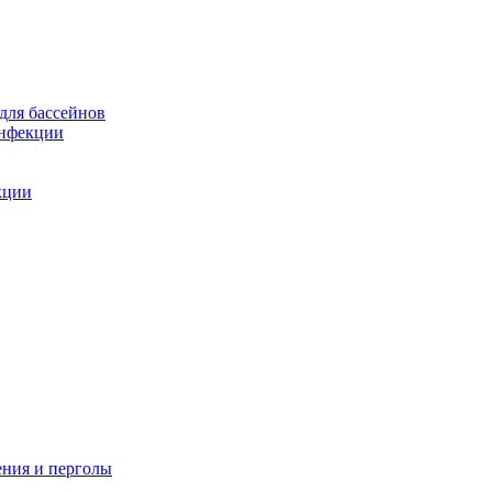
для бассейнов
инфекции
кции
ения и перголы