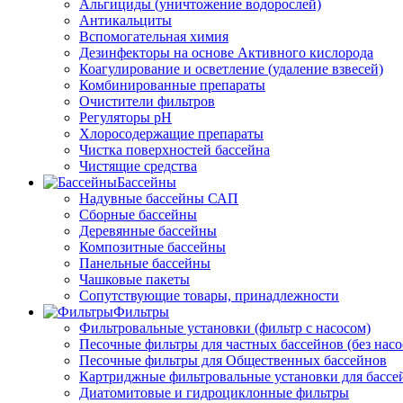
Альгициды (уничтожение водорослей)
Антикальциты
Вспомогательная химия
Дезинфекторы на основе Активного кислорода
Коагулирование и осветление (удаление взвесей)
Комбинированные препараты
Очистители фильтров
Регуляторы pH
Хлоросодержащие препараты
Чистка поверхностей бассейна
Чистящие средства
Бассейны
Надувные бассейны САП
Сборные бассейны
Деревянные бассейны
Композитные бассейны
Панельные бассейны
Чашковые пакеты
Сопутствующие товары, принадлежности
Фильтры
Фильтровальные установки (фильтр с насосом)
Песочные фильтры для частных бассейнов (без насо
Песочные фильтры для Общественных бассейнов
Картриджные фильтровальные установки для бассе
Диатомитовые и гидроциклонные фильтры