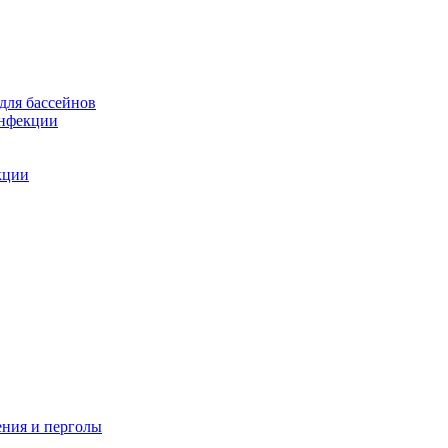
для бассейнов
инфекции
кции
ения и перголы