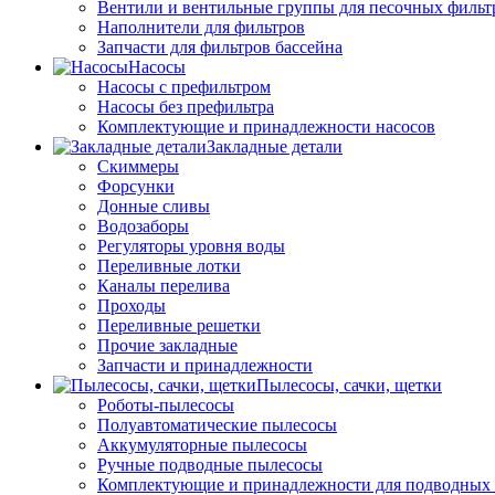
Вентили и вентильные группы для песочных фильт
Наполнители для фильтров
Запчасти для фильтров бассейна
Насосы
Насосы с префильтром
Насосы без префильтра
Комплектующие и принадлежности насосов
Закладные детали
Скиммеры
Форсунки
Донные сливы
Водозаборы
Регуляторы уровня воды
Переливные лотки
Каналы перелива
Проходы
Переливные решетки
Прочие закладные
Запчасти и принадлежности
Пылесосы, сачки, щетки
Роботы-пылесосы
Полуавтоматические пылесосы
Аккумуляторные пылесосы
Ручные подводные пылесосы
Комплектующие и принадлежности для подводных