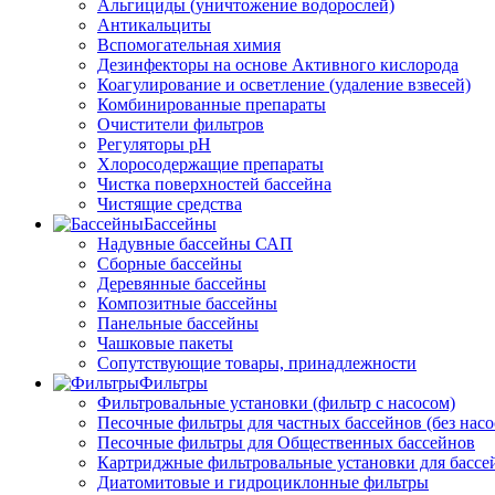
Альгициды (уничтожение водорослей)
Антикальциты
Вспомогательная химия
Дезинфекторы на основе Активного кислорода
Коагулирование и осветление (удаление взвесей)
Комбинированные препараты
Очистители фильтров
Регуляторы pH
Хлоросодержащие препараты
Чистка поверхностей бассейна
Чистящие средства
Бассейны
Надувные бассейны САП
Сборные бассейны
Деревянные бассейны
Композитные бассейны
Панельные бассейны
Чашковые пакеты
Сопутствующие товары, принадлежности
Фильтры
Фильтровальные установки (фильтр с насосом)
Песочные фильтры для частных бассейнов (без насо
Песочные фильтры для Общественных бассейнов
Картриджные фильтровальные установки для бассе
Диатомитовые и гидроциклонные фильтры