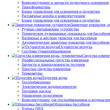
Комплектующие и запчасти подводного освещения
Трансформаторы
Блоки управления для освещения и подсветки
Распаячные короба и комплектующие
Блоки управления для освещения и подсветки
Защитные покрытия, о
Ручные сматывающие устройства
Термические пузырьковые покрывала для бассейно
Натяжные и жёсткие укрытия для бассейнов
Автоматические защитные покрытия для бассейнов
Осушители воздуха
Системы туманообразования
Средства измер
Профессиональные средства измерения
Запчасти и принадлежности тестеров
Простые средства измерения
Термометры
Подогрев воды
Теплообменники
Электрические водонагреватели
Тепловые насосы
Управление подогревом
Комплектующие для теплообменников и водонагре
Облицовка бассейнов
Плёнка ПВХ