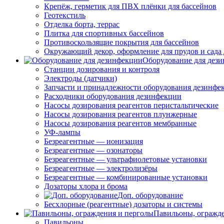
Крепёж, герметик для ПВХ плёнки для бассейнов
Геотекстиль
Отделка борта, террас
Плитка для спортивных бассейнов
Противоскользящие покрытия для бассейнов
Окружающий декор, оформление для прудов и сада 
Оборудование для дез
Станции дозирования и контроля
Электроды (датчики)
Запчасти и принадлежности оборудования дезинфе
Расходники оборудования дезинфекции
Насосы дозирования реагентов перистальтические
Насосы дозирования реагентов плунжерные
Насосы дозирования реагентов мембранные
УФ-лампы
Безреагентные — ионизация
Безреагентные — озонаторы
Безреагентные — ультрафиолетовые установки
Безреагентные — электролизёры
Безреагентные — комбинированные установки
Дозаторы хлора и брома
Доп. оборудование
Бесхлорные (реагентные) дозаторы и системы
Павильоны, огражд
Павильоны