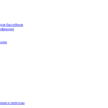
для бассейнов
инфекции
кции
ения и перголы