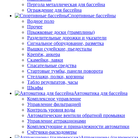
Пергола металлическая для бассейна
Ограждение для бассейна
Спортивные бассейны
Водное поло
Прочее
Прыжковые доски (трамплины)
Разделительные дорожки и указатели
Cигнальное оборудование, разметка
Вышки судейские, пьедесталы
Крепёж, анкера
Скамейки, лавки
Спасательные средства
Стартовые тумбы, панели поворота
Стеллажи, полки, корзины
Табло результатов, часы
Шкафы
Автоматика для бассейна
Комплексное управление
Управление фильтрацией
Контроль уровня воды
Автоматические вентили обратной промывки
Управление аттракционами
Комплектующие и принадлежности автоматики
Счётчики-расходомеры
Аттракционы (гидромасса