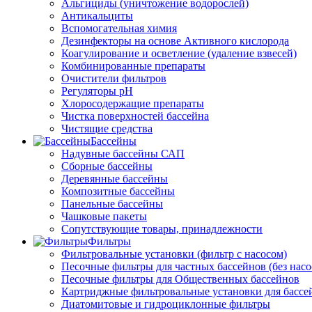
Альгициды (уничтожение водорослей)
Антикальциты
Вспомогательная химия
Дезинфекторы на основе Активного кислорода
Коагулирование и осветление (удаление взвесей)
Комбинированные препараты
Очистители фильтров
Регуляторы pH
Хлоросодержащие препараты
Чистка поверхностей бассейна
Чистящие средства
Бассейны
Надувные бассейны САП
Сборные бассейны
Деревянные бассейны
Композитные бассейны
Панельные бассейны
Чашковые пакеты
Сопутствующие товары, принадлежности
Фильтры
Фильтровальные установки (фильтр с насосом)
Песочные фильтры для частных бассейнов (без насо
Песочные фильтры для Общественных бассейнов
Картриджные фильтровальные установки для бассе
Диатомитовые и гидроциклонные фильтры