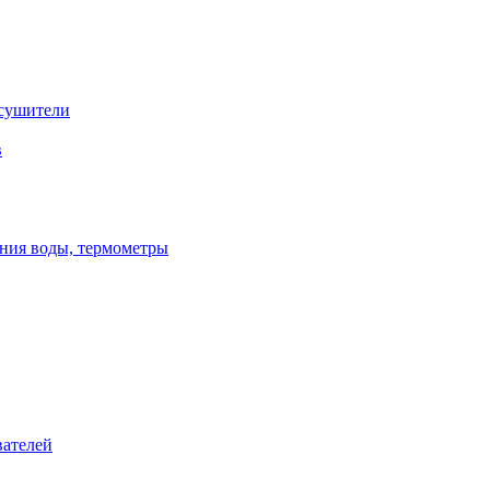
сушители
в
ения воды, термометры
вателей