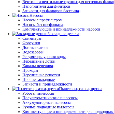
Вентили и вентильные группы для песочных фильт
Наполнители для фильтров
Запчасти для фильтров бассейна
Насосы
Насосы с префильтром
Насосы без префильтра
Комплектующие и принадлежности насосов
Закладные детали
Скиммеры
Форсунки
Донные сливы
Водозаборы
Регуляторы уровня воды
Переливные лотки
Каналы перелива
Проходы
Переливные решетки
Прочие закладные
Запчасти и принадлежности
Пылесосы, сачки, щетки
Роботы-пылесосы
Полуавтоматические пылесосы
Аккумуляторные пылесосы
Ручные подводные пылесосы
Комплектующие и принадлежности для подводных