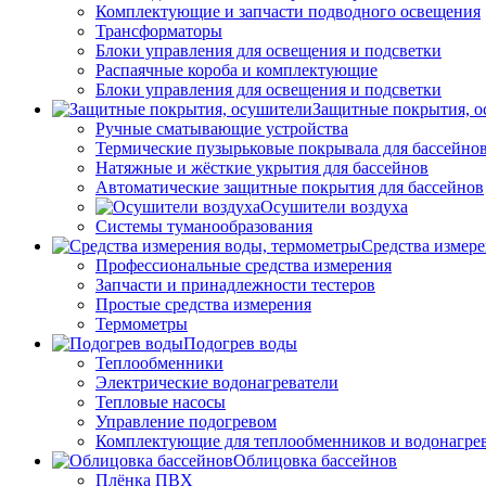
Комплектующие и запчасти подводного освещения
Трансформаторы
Блоки управления для освещения и подсветки
Распаячные короба и комплектующие
Блоки управления для освещения и подсветки
Защитные покрытия, о
Ручные сматывающие устройства
Термические пузырьковые покрывала для бассейно
Натяжные и жёсткие укрытия для бассейнов
Автоматические защитные покрытия для бассейнов
Осушители воздуха
Системы туманообразования
Средства измер
Профессиональные средства измерения
Запчасти и принадлежности тестеров
Простые средства измерения
Термометры
Подогрев воды
Теплообменники
Электрические водонагреватели
Тепловые насосы
Управление подогревом
Комплектующие для теплообменников и водонагре
Облицовка бассейнов
Плёнка ПВХ