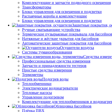
Комплектующие и запчасти подводного освещения
Трансформаторы
Блоки управления для освещения и подсветки
Распаячные короба и комплектующие
Блоки управления для освещения и подсветки
Защитные покрытия, о
Ручные сматывающие устройства
Термические пузырьковые покрывала для бассейно
Натяжные и жёсткие укрытия для бассейнов
Автоматические защитные покрытия для бассейнов
Осушители воздуха
Системы туманообразования
Средства измер
Профессиональные средства измерения
Запчасти и принадлежности тестеров
Простые средства измерения
Термометры
Подогрев воды
Теплообменники
Электрические водонагреватели
Тепловые насосы
Управление подогревом
Комплектующие для теплообменников и водонагре
Облицовка бассейнов
Плёнка ПВХ