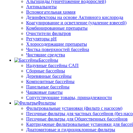
Альгициды (уничтожение водорослей)
Антикальциты
Вспомогательная химия
Дезинфекторы на основе Активного кислорода
Коагулирование и осветление (удаление взвесей)
Комбинированные препараты
Очистители фильтров
Регуляторы pH
Хлоросодержащие препараты
Чистка поверхностей бассейна
Чистящие средства
Бассейны
Надувные бассейны САП
Сборные бассейны
Деревянные бассейны
Композитные бассейны
Панельные бассейны
Чашковые пакеты
Сопутствующие товары, принадлежности
Фильтры
Фильтровальные установки (фильтр с насосом)
Песочные фильтры для частных бассейнов (без насо
Песочные фильтры для Общественных бассейнов
Картриджные фильтровальные установки для бассе
Диатомитовые и гидроциклонные фильтры