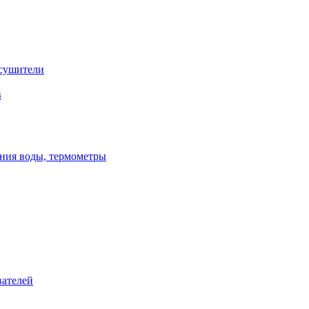
сушители
в
ения воды, термометры
вателей