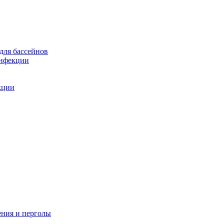
для бассейнов
инфекции
кции
ения и перголы