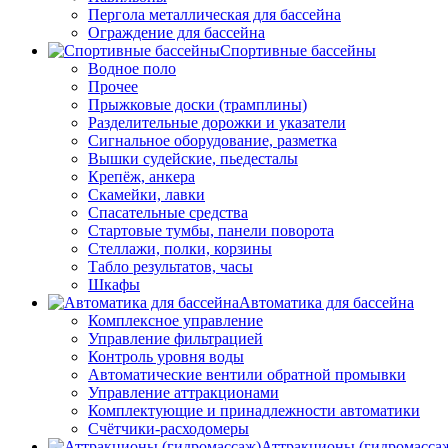
Пергола металлическая для бассейна
Ограждение для бассейна
Спортивные бассейны
Водное поло
Прочее
Прыжковые доски (трамплины)
Разделительные дорожки и указатели
Cигнальное оборудование, разметка
Вышки судейские, пьедесталы
Крепёж, анкера
Скамейки, лавки
Спасательные средства
Стартовые тумбы, панели поворота
Стеллажи, полки, корзины
Табло результатов, часы
Шкафы
Автоматика для бассейна
Комплексное управление
Управление фильтрацией
Контроль уровня воды
Автоматические вентили обратной промывки
Управление аттракционами
Комплектующие и принадлежности автоматики
Счётчики-расходомеры
Аттракционы (гидромасса