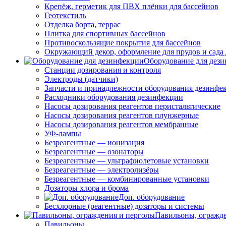
Крепёж, герметик для ПВХ плёнки для бассейнов
Геотекстиль
Отделка борта, террас
Плитка для спортивных бассейнов
Противоскользящие покрытия для бассейнов
Окружающий декор, оформление для прудов и сада 
Оборудование для дез
Станции дозирования и контроля
Электроды (датчики)
Запчасти и принадлежности оборудования дезинфе
Расходники оборудования дезинфекции
Насосы дозирования реагентов перистальтические
Насосы дозирования реагентов плунжерные
Насосы дозирования реагентов мембранные
УФ-лампы
Безреагентные — ионизация
Безреагентные — озонаторы
Безреагентные — ультрафиолетовые установки
Безреагентные — электролизёры
Безреагентные — комбинированные установки
Дозаторы хлора и брома
Доп. оборудование
Бесхлорные (реагентные) дозаторы и системы
Павильоны, огражд
Павильоны