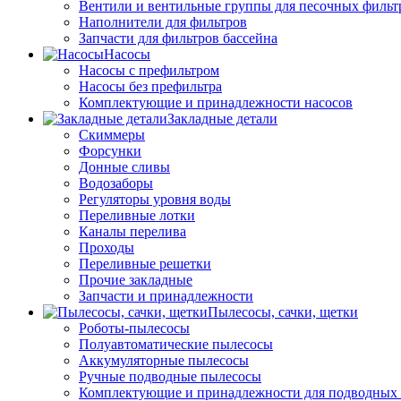
Вентили и вентильные группы для песочных фильт
Наполнители для фильтров
Запчасти для фильтров бассейна
Насосы
Насосы с префильтром
Насосы без префильтра
Комплектующие и принадлежности насосов
Закладные детали
Скиммеры
Форсунки
Донные сливы
Водозаборы
Регуляторы уровня воды
Переливные лотки
Каналы перелива
Проходы
Переливные решетки
Прочие закладные
Запчасти и принадлежности
Пылесосы, сачки, щетки
Роботы-пылесосы
Полуавтоматические пылесосы
Аккумуляторные пылесосы
Ручные подводные пылесосы
Комплектующие и принадлежности для подводных