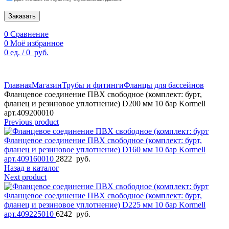
Заказать
0
Сравнение
0
Моё избранное
0
ед.
/
0
руб.
По техническим причинам цены могут быть не актуальны.
Просим уточнять наличие и цены у наших менеджеров.
Главная
Магазин
Трубы и фитинги
Фланцы для бассейнов
Фланцевое соединение ПВХ свободное (комплект: бурт,
фланец и резиновое уплотнение) D200 мм 10 бар Kormell
арт.409200010
Previous product
Фланцевое соединение ПВХ свободное (комплект: бурт,
фланец и резиновое уплотнение) D160 мм 10 бар Kormell
арт.409160010
2822
руб.
Назад в каталог
Next product
Фланцевое соединение ПВХ свободное (комплект: бурт,
фланец и резиновое уплотнение) D225 мм 10 бар Kormell
арт.409225010
6242
руб.