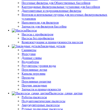
Песочные фильтры для Общественных бассейнов
Картриджные фильтровальные установки для бассейнов
Диатомитовые и гидроциклонные фильтры
Вентили и вентильные группы для песочных фильтровальных
установок
Наполнители для фильтров
Запчасти для фильтров бассейна
Насосы
Насосы с префильтром
Насосы без префильтра
Комплектующие и принадлежности насосов
Закладные детали
Скиммеры
Форсунки
Донные сливы
Водозаборы
Регуляторы уровня воды
Переливные лотки
Каналы перелива
Проходы
Переливные решетки
Прочие закладные
Запчасти и принадлежности
Пылесосы, сачки, щетки
Роботы-пылесосы
Полуавтоматические пылесосы
Аккумуляторные пылесосы
Ручные подводные пылесосы