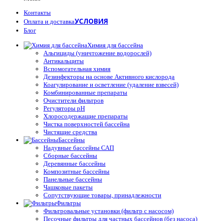
Контакты
УСЛОВИЯ
Оплата и доставка
Блог
Химия для бассейна
Альгициды (уничтожение водорослей)
Антикальциты
Вспомогательная химия
Дезинфекторы на основе Активного кислорода
Коагулирование и осветление (удаление взвесей)
Комбинированные препараты
Очистители фильтров
Регуляторы pH
Хлоросодержащие препараты
Чистка поверхностей бассейна
Чистящие средства
Бассейны
Надувные бассейны САП
Сборные бассейны
Деревянные бассейны
Композитные бассейны
Панельные бассейны
Чашковые пакеты
Сопутствующие товары, принадлежности
Фильтры
Фильтровальные установки (фильтр с насосом)
Песочные фильтры для частных бассейнов (без насоса)