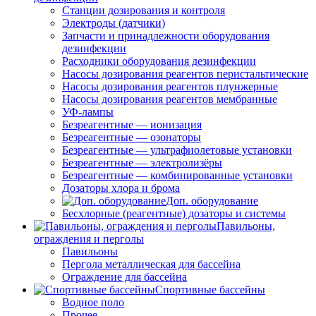
Станции дозирования и контроля
Электроды (датчики)
Запчасти и принадлежности оборудования
дезинфекции
Расходники оборудования дезинфекции
Насосы дозирования реагентов перистальтические
Насосы дозирования реагентов плунжерные
Насосы дозирования реагентов мембранные
УФ-лампы
Безреагентные — ионизация
Безреагентные — озонаторы
Безреагентные — ультрафиолетовые установки
Безреагентные — электролизёры
Безреагентные — комбинированные установки
Дозаторы хлора и брома
Доп. оборудование
Бесхлорные (реагентные) дозаторы и системы
Павильоны,
ограждения и перголы
Павильоны
Пергола металлическая для бассейна
Ограждение для бассейна
Спортивные бассейны
Водное поло
Прочее