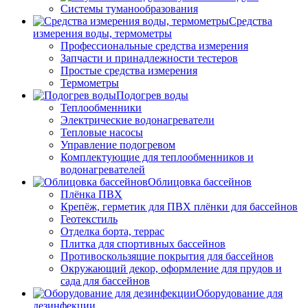
Системы туманообразования
Средства
измерения воды, термометры
Профессиональные средства измерения
Запчасти и принадлежности тестеров
Простые средства измерения
Термометры
Подогрев воды
Теплообменники
Электрические водонагреватели
Тепловые насосы
Управление подогревом
Комплектующие для теплообменников и
водонагревателей
Облицовка бассейнов
Плёнка ПВХ
Крепёж, герметик для ПВХ плёнки для бассейнов
Геотекстиль
Отделка борта, террас
Плитка для спортивных бассейнов
Противоскользящие покрытия для бассейнов
Окружающий декор, оформление для прудов и
сада для бассейнов
Оборудование для
дезинфекции