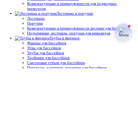
Комплектующие и принадлежности для подводных
пылесосов
Лестницы и поручни
Лестницы
Поручни
Комплектующие и принадлежности лестниц для бассейнов
Подъёмники, лестницы, поручни для инвалидов
Трубы и фитинги
Фланцы для бассейнов
Углы для бассейнов
Трубы для бассейнов
Тройники для бассейнов
Смотровые стёкла для бассейнов
Переходы, адаптеры, штуцеры для бассейнов
Ниппели для бассейнов
Муфты для бассейнов
Крестовины для бассейнов
Краны и затворы для бассейнов
Коллекторы для бассейнов
Клей для ПВХ фитинга, крепёж для бассейнов
Клапаны для бассейнов
Заглушки для бассейнов
Освещение, подсветка
Прожектора со светодиодными лампами
Прожектора с галогеновыми лампами
Лампы для светодиодных прожекторов
Лампы для галогеновых прожекторов
Комплектующие и запчасти подводного освещения