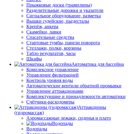
Прыжковые доски (трамплины)
Разделительные дорожки и указатели
Cигнальное оборудование, разметка
Вышки судейские, пьедесталы
Крепёж, анкера
Скамейки, лавки
Спасательные средства
Стартовые тумбы, панели поворота
Стеллажи, полки, корзины
Табло результатов, часы
Шкафы
Автоматика для бассейна
Комплексное управление
Управление фильтрацией
Контроль уровня воды
Автоматические вентили обратной промывки
Управление аттракционами
Комплектующие и принадлежности автоматики
Счётчики-расходомеры
Аттракционы
(гидромассаж)
Аэромассажные лежаки, сиденья и плато
Водопады
Водопады