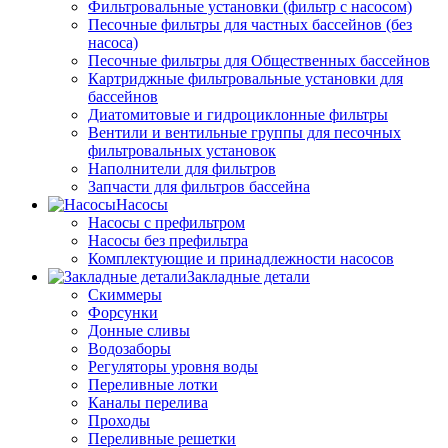
Фильтровальные установки (фильтр с насосом)
Песочные фильтры для частных бассейнов (без
насоса)
Песочные фильтры для Общественных бассейнов
Картриджные фильтровальные установки для
бассейнов
Диатомитовые и гидроциклонные фильтры
Вентили и вентильные группы для песочных
фильтровальных установок
Наполнители для фильтров
Запчасти для фильтров бассейна
Насосы
Насосы с префильтром
Насосы без префильтра
Комплектующие и принадлежности насосов
Закладные детали
Скиммеры
Форсунки
Донные сливы
Водозаборы
Регуляторы уровня воды
Переливные лотки
Каналы перелива
Проходы
Переливные решетки