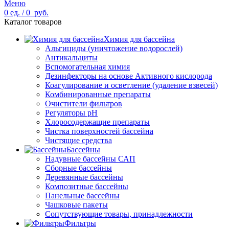
Меню
0
ед.
/
0
руб.
Каталог товаров
Химия для бассейна
Альгициды (уничтожение водорослей)
Антикальциты
Вспомогательная химия
Дезинфекторы на основе Активного кислорода
Коагулирование и осветление (удаление взвесей)
Комбинированные препараты
Очистители фильтров
Регуляторы pH
Хлоросодержащие препараты
Чистка поверхностей бассейна
Чистящие средства
Бассейны
Надувные бассейны САП
Сборные бассейны
Деревянные бассейны
Композитные бассейны
Панельные бассейны
Чашковые пакеты
Сопутствующие товары, принадлежности
Фильтры