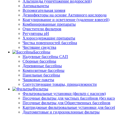
Альгициды (уничтожение водорослей)
Антикальциты
Вспомогательная химия
Дезинфекторы на основе Активного кислорода
Коагулирование и осветление (удаление взвесей)
Комбинированные препараты
Очистители фильтров
Регуляторы pH
Хлоросодержащие препараты
Чистка поверхностей бассейна
Чистящие средства
Бассейны
Надувные бассейны САП
Сборные бассейны
Деревянные бассейны
Композитные бассейны
Панельные бассейны
Чашковые пакеты
Сопутствующие товары, принадлежности
Фильтры
Фильтровальные установки (фильтр с насосом)
Песочные фильтры для частных бассейнов (без насо
Песочные фильтры для Общественных бассейнов
Картриджные фильтровальные установки для бассе
Диатомитовые и гидроциклонные фильтры