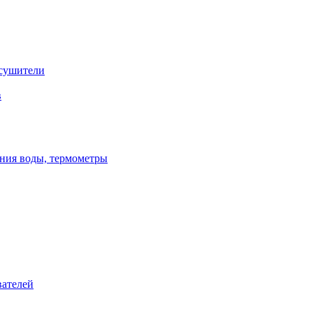
сушители
в
ения воды, термометры
вателей