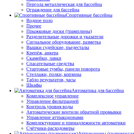
Пергола металлическая для бассейна
Ограждение для бассейна
Спортивные бассейны
Водное поло
Прочее
Прыжковые доски (трамплины)
Разделительные дорожки и указатели
Cигнальное оборудование, разметка
Вышки судейские, пьедесталы
Крепёж, анкера
Скамейки, лавки
Спасательные средства
Стартовые тумбы, панели поворота
Стеллажи, полки, корзины
Табло результатов, часы
Шкафы
Автоматика для бассейна
Комплексное управление
Управление фильтрацией
Контроль уровня воды
Автоматические вентили обратной промывки
Управление аттракционами
Комплектующие и принадлежности автоматики
Счётчики-расходомеры
Аттракционы (гидромасса