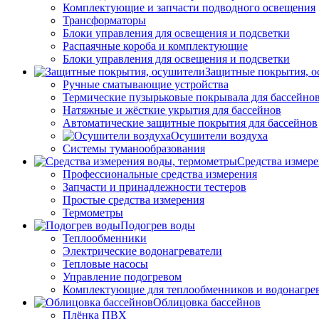
Комплектующие и запчасти подводного освещения
Трансформаторы
Блоки управления для освещения и подсветки
Распаячные короба и комплектующие
Блоки управления для освещения и подсветки
Защитные покрытия, о
Ручные сматывающие устройства
Термические пузырьковые покрывала для бассейно
Натяжные и жёсткие укрытия для бассейнов
Автоматические защитные покрытия для бассейнов
Осушители воздуха
Системы туманообразования
Средства измер
Профессиональные средства измерения
Запчасти и принадлежности тестеров
Простые средства измерения
Термометры
Подогрев воды
Теплообменники
Электрические водонагреватели
Тепловые насосы
Управление подогревом
Комплектующие для теплообменников и водонагре
Облицовка бассейнов
Плёнка ПВХ