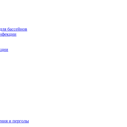
для бассейнов
инфекции
кции
ения и перголы