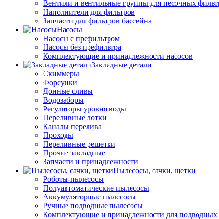
Вентили и вентильные группы для песочных фильт
Наполнители для фильтров
Запчасти для фильтров бассейна
Насосы
Насосы с префильтром
Насосы без префильтра
Комплектующие и принадлежности насосов
Закладные детали
Скиммеры
Форсунки
Донные сливы
Водозаборы
Регуляторы уровня воды
Переливные лотки
Каналы перелива
Проходы
Переливные решетки
Прочие закладные
Запчасти и принадлежности
Пылесосы, сачки, щетки
Роботы-пылесосы
Полуавтоматические пылесосы
Аккумуляторные пылесосы
Ручные подводные пылесосы
Комплектующие и принадлежности для подводных