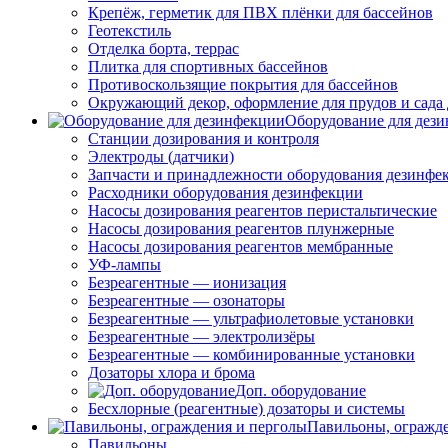
Крепёж, герметик для ПВХ плёнки для бассейнов
Геотекстиль
Отделка борта, террас
Плитка для спортивных бассейнов
Противоскользящие покрытия для бассейнов
Окружающий декор, оформление для прудов и сада 
Оборудование для дез
Станции дозирования и контроля
Электроды (датчики)
Запчасти и принадлежности оборудования дезинфе
Расходники оборудования дезинфекции
Насосы дозирования реагентов перистальтические
Насосы дозирования реагентов плунжерные
Насосы дозирования реагентов мембранные
УФ-лампы
Безреагентные — ионизация
Безреагентные — озонаторы
Безреагентные — ультрафиолетовые установки
Безреагентные — электролизёры
Безреагентные — комбинированные установки
Дозаторы хлора и брома
Доп. оборудование
Бесхлорные (реагентные) дозаторы и системы
Павильоны, огражд
Павильоны