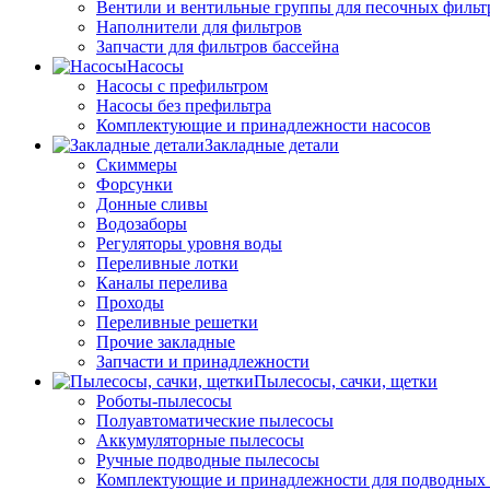
Вентили и вентильные группы для песочных фильт
Наполнители для фильтров
Запчасти для фильтров бассейна
Насосы
Насосы с префильтром
Насосы без префильтра
Комплектующие и принадлежности насосов
Закладные детали
Скиммеры
Форсунки
Донные сливы
Водозаборы
Регуляторы уровня воды
Переливные лотки
Каналы перелива
Проходы
Переливные решетки
Прочие закладные
Запчасти и принадлежности
Пылесосы, сачки, щетки
Роботы-пылесосы
Полуавтоматические пылесосы
Аккумуляторные пылесосы
Ручные подводные пылесосы
Комплектующие и принадлежности для подводных