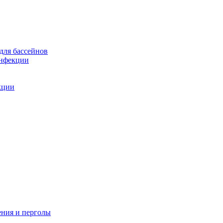
для бассейнов
инфекции
кции
ения и перголы