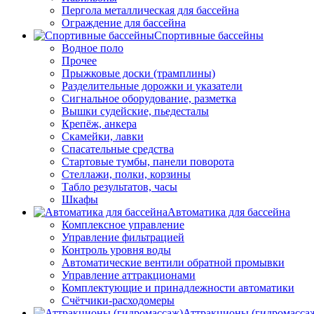
Пергола металлическая для бассейна
Ограждение для бассейна
Спортивные бассейны
Водное поло
Прочее
Прыжковые доски (трамплины)
Разделительные дорожки и указатели
Cигнальное оборудование, разметка
Вышки судейские, пьедесталы
Крепёж, анкера
Скамейки, лавки
Спасательные средства
Стартовые тумбы, панели поворота
Стеллажи, полки, корзины
Табло результатов, часы
Шкафы
Автоматика для бассейна
Комплексное управление
Управление фильтрацией
Контроль уровня воды
Автоматические вентили обратной промывки
Управление аттракционами
Комплектующие и принадлежности автоматики
Счётчики-расходомеры
Аттракционы (гидромасса