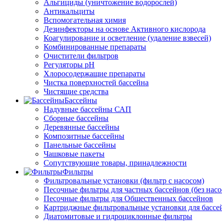
Альгициды (уничтожение водорослей)
Антикальциты
Вспомогательная химия
Дезинфекторы на основе Активного кислорода
Коагулирование и осветление (удаление взвесей)
Комбинированные препараты
Очистители фильтров
Регуляторы pH
Хлоросодержащие препараты
Чистка поверхностей бассейна
Чистящие средства
Бассейны
Надувные бассейны САП
Сборные бассейны
Деревянные бассейны
Композитные бассейны
Панельные бассейны
Чашковые пакеты
Сопутствующие товары, принадлежности
Фильтры
Фильтровальные установки (фильтр с насосом)
Песочные фильтры для частных бассейнов (без насо
Песочные фильтры для Общественных бассейнов
Картриджные фильтровальные установки для бассе
Диатомитовые и гидроциклонные фильтры