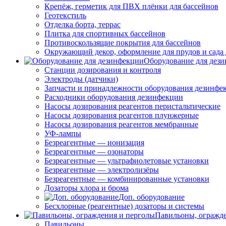
Крепёж, герметик для ПВХ плёнки для бассейнов
Геотекстиль
Отделка борта, террас
Плитка для спортивных бассейнов
Противоскользящие покрытия для бассейнов
Окружающий декор, оформление для прудов и сада 
Оборудование для дез
Станции дозирования и контроля
Электроды (датчики)
Запчасти и принадлежности оборудования дезинфе
Расходники оборудования дезинфекции
Насосы дозирования реагентов перистальтические
Насосы дозирования реагентов плунжерные
Насосы дозирования реагентов мембранные
УФ-лампы
Безреагентные — ионизация
Безреагентные — озонаторы
Безреагентные — ультрафиолетовые установки
Безреагентные — электролизёры
Безреагентные — комбинированные установки
Дозаторы хлора и брома
Доп. оборудование
Бесхлорные (реагентные) дозаторы и системы
Павильоны, огражд
Павильоны