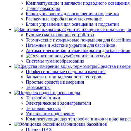
Комплектующие и запчасти подводного освещения
Трансформаторы
Блоки управления для освещения и подсветки
Распаячные короба и комплектующие
Блоки управления для освещения и подсветки
Защитные покрытия, о
Ручные сматывающие устройства
Термические пузырьковые покрывала для бассейно
Натяжные и жёсткие укрытия для бассейнов
Автоматические защитные покрытия для бассейнов
Осушители воздуха
Системы туманообразования
Средства измер
Профессиональные средства измерения
Запчасти и принадлежности тестеров
Простые средства измерения
Термометры
Подогрев воды
Теплообменники
Электрические водонагреватели
Тепловые насосы
Управление подогревом
Комплектующие для теплообменников и водонагре
Облицовка бассейнов
Плёнка ПВХ