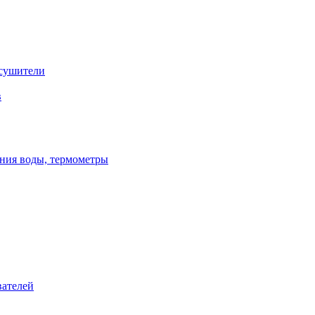
сушители
в
ения воды, термометры
вателей