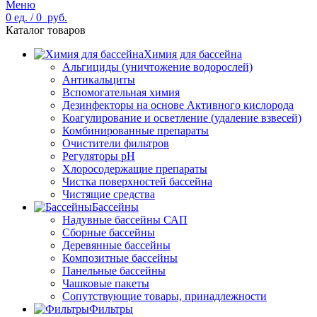
Меню
0
ед.
/
0
руб.
Каталог товаров
Химия для бассейна
Альгициды (уничтожение водорослей)
Антикальциты
Вспомогательная химия
Дезинфекторы на основе Активного кислорода
Коагулирование и осветление (удаление взвесей)
Комбинированные препараты
Очистители фильтров
Регуляторы pH
Хлоросодержащие препараты
Чистка поверхностей бассейна
Чистящие средства
Бассейны
Надувные бассейны САП
Сборные бассейны
Деревянные бассейны
Композитные бассейны
Панельные бассейны
Чашковые пакеты
Сопутствующие товары, принадлежности
Фильтры