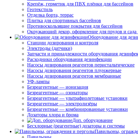
Крепёж, герметик для ПВХ плёнки для бассейнов
Геотекстиль
Отделка борта, террас
Плитка для спортивных бассейнов
Противоскользящие покрытия для бассейнов
Окружающий декор, оформление для прудов и сада 
Оборудование для дез
Станции дозирования и контроля
Электроды (датчики)
Запчасти и принадлежности оборудования дезинфе
Расходники оборудования дезинфекции
Насосы дозирования реагентов перистальтические
Насосы дозирования реагентов плунжерные
Насосы дозирования реагентов мембранные
УФ-лампы
Безреагентные — ионизация
Безреагентные — озонаторы
Безреагентные — ультрафиолетовые установки
Безреагентные — электролизёры
Безреагентные — комбинированные установки
Дозаторы хлора и брома
Доп. оборудование
Бесхлорные (реагентные) дозаторы и системы
Павильоны, огражд
Павильоны