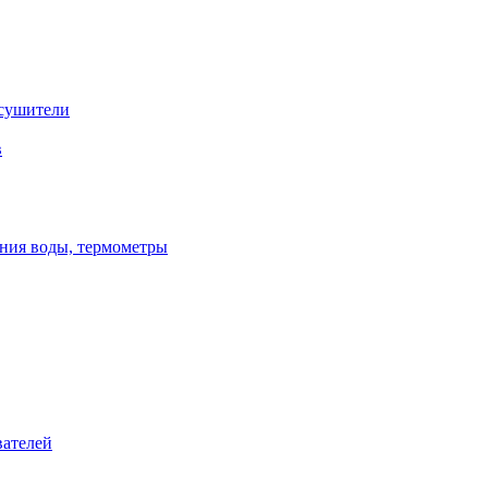
сушители
в
ения воды, термометры
вателей