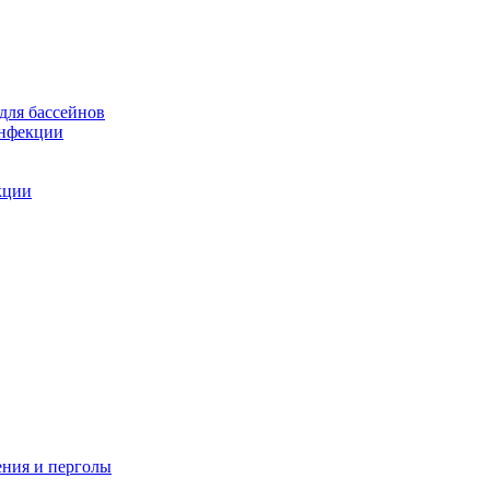
для бассейнов
инфекции
кции
ения и перголы