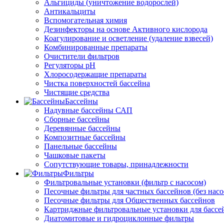
Альгициды (уничтожение водорослей)
Антикальциты
Вспомогательная химия
Дезинфекторы на основе Активного кислорода
Коагулирование и осветление (удаление взвесей)
Комбинированные препараты
Очистители фильтров
Регуляторы pH
Хлоросодержащие препараты
Чистка поверхностей бассейна
Чистящие средства
Бассейны
Надувные бассейны САП
Сборные бассейны
Деревянные бассейны
Композитные бассейны
Панельные бассейны
Чашковые пакеты
Сопутствующие товары, принадлежности
Фильтры
Фильтровальные установки (фильтр с насосом)
Песочные фильтры для частных бассейнов (без насо
Песочные фильтры для Общественных бассейнов
Картриджные фильтровальные установки для бассе
Диатомитовые и гидроциклонные фильтры