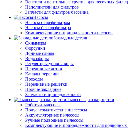
Вентили и вентильные группы для песочных фильт
Наполнители для фильтров
Запчасти для фильтров бассейна
Насосы
Насосы с префильтром
Насосы без префильтра
Комплектующие и принадлежности насосов
Закладные детали
Скиммеры
Форсунки
Донные сливы
Водозаборы
Регуляторы уровня воды
Переливные лотки
Каналы перелива
Проходы
Переливные решетки
Прочие закладные
Запчасти и принадлежности
Пылесосы, сачки, щетки
Роботы-пылесосы
Полуавтоматические пылесосы
Аккумуляторные пылесосы
Ручные подводные пылесосы
Комплектующие и принадлежности для подводных