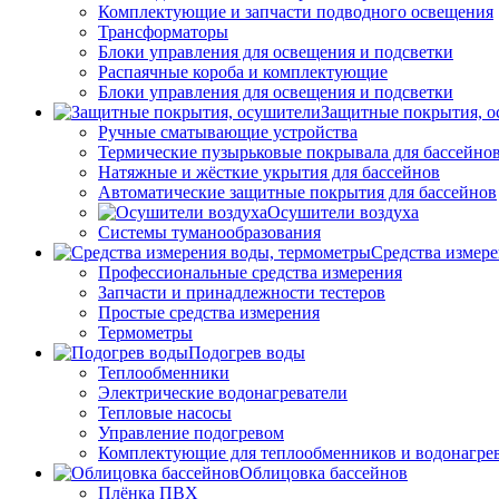
Комплектующие и запчасти подводного освещения
Трансформаторы
Блоки управления для освещения и подсветки
Распаячные короба и комплектующие
Блоки управления для освещения и подсветки
Защитные покрытия, о
Ручные сматывающие устройства
Термические пузырьковые покрывала для бассейно
Натяжные и жёсткие укрытия для бассейнов
Автоматические защитные покрытия для бассейнов
Осушители воздуха
Системы туманообразования
Средства измер
Профессиональные средства измерения
Запчасти и принадлежности тестеров
Простые средства измерения
Термометры
Подогрев воды
Теплообменники
Электрические водонагреватели
Тепловые насосы
Управление подогревом
Комплектующие для теплообменников и водонагре
Облицовка бассейнов
Плёнка ПВХ