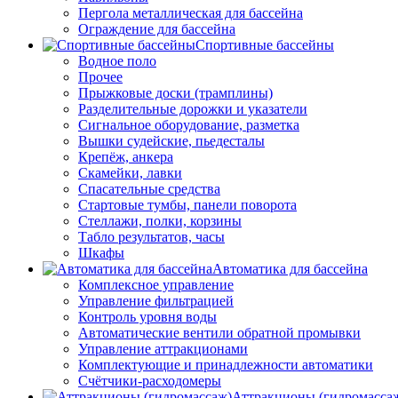
Пергола металлическая для бассейна
Ограждение для бассейна
Спортивные бассейны
Водное поло
Прочее
Прыжковые доски (трамплины)
Разделительные дорожки и указатели
Cигнальное оборудование, разметка
Вышки судейские, пьедесталы
Крепёж, анкера
Скамейки, лавки
Спасательные средства
Стартовые тумбы, панели поворота
Стеллажи, полки, корзины
Табло результатов, часы
Шкафы
Автоматика для бассейна
Комплексное управление
Управление фильтрацией
Контроль уровня воды
Автоматические вентили обратной промывки
Управление аттракционами
Комплектующие и принадлежности автоматики
Счётчики-расходомеры
Аттракционы (гидромасса