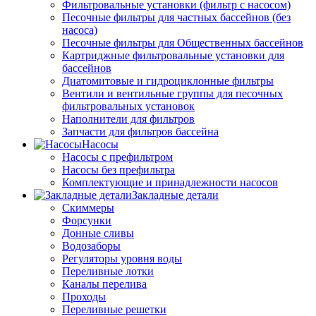
Фильтровальные установки (фильтр с насосом)
Песочные фильтры для частных бассейнов (без
насоса)
Песочные фильтры для Общественных бассейнов
Картриджные фильтровальные установки для
бассейнов
Диатомитовые и гидроциклонные фильтры
Вентили и вентильные группы для песочных
фильтровальных установок
Наполнители для фильтров
Запчасти для фильтров бассейна
Насосы
Насосы с префильтром
Насосы без префильтра
Комплектующие и принадлежности насосов
Закладные детали
Скиммеры
Форсунки
Донные сливы
Водозаборы
Регуляторы уровня воды
Переливные лотки
Каналы перелива
Проходы
Переливные решетки