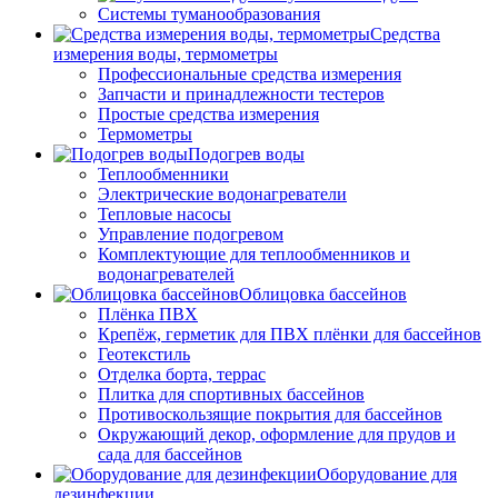
Системы туманообразования
Средства
измерения воды, термометры
Профессиональные средства измерения
Запчасти и принадлежности тестеров
Простые средства измерения
Термометры
Подогрев воды
Теплообменники
Электрические водонагреватели
Тепловые насосы
Управление подогревом
Комплектующие для теплообменников и
водонагревателей
Облицовка бассейнов
Плёнка ПВХ
Крепёж, герметик для ПВХ плёнки для бассейнов
Геотекстиль
Отделка борта, террас
Плитка для спортивных бассейнов
Противоскользящие покрытия для бассейнов
Окружающий декор, оформление для прудов и
сада для бассейнов
Оборудование для
дезинфекции