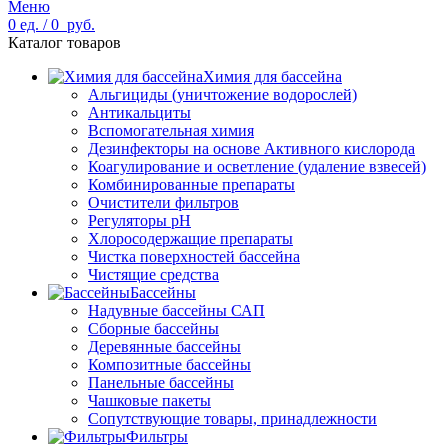
Меню
0
ед.
/
0
руб.
Каталог товаров
Химия для бассейна
Альгициды (уничтожение водорослей)
Антикальциты
Вспомогательная химия
Дезинфекторы на основе Активного кислорода
Коагулирование и осветление (удаление взвесей)
Комбинированные препараты
Очистители фильтров
Регуляторы pH
Хлоросодержащие препараты
Чистка поверхностей бассейна
Чистящие средства
Бассейны
Надувные бассейны САП
Сборные бассейны
Деревянные бассейны
Композитные бассейны
Панельные бассейны
Чашковые пакеты
Сопутствующие товары, принадлежности
Фильтры