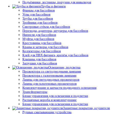
Подъёмники, лестницы, поручни для инвалидов
Трубы и фитинги
Фланцы для бассейнов
Углы для бассейнов
Трубы для бассейнов
Тройники для бассейнов
Смотровые стёкла для бассейнов
Переходы, адаптеры, штуцеры для бассейнов
Ниппели для бассейнов
Муфты для бассейнов
Крестовины для бассейнов
Краны и затворы для бассейнов
Коллекторы для бассейнов
Клей для ПВХ фитинга, крепёж для бассейнов
Клапаны для бассейнов
Заглушки для бассейнов
Освещение, подсветка
Прожектора со светодиодными лампами
Прожектора с галогеновыми лампами
Лампы для светодиодных прожекторов
Лампы для галогеновых прожекторов
Комплектующие и запчасти подводного освещения
Трансформаторы
Блоки управления для освещения и подсветки
Распаячные короба и комплектующие
Блоки управления для освещения и подсветки
Защитные покрытия, осушители
Ручные сматывающие устройства