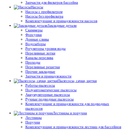
Запчасти для фильтров бассейна
Насосы
Насосы с префильтром
Насосы без префильтра
Комплектующие и принадлежности насосов
Закладные детали
Скиммеры
Форсунки
Донные сливы
Водозаборы
Регуляторы уровня воды
Переливные лотки
Каналы перелива
Проходы
Переливные решетки
Прочие закладные
Запчасти и принадлежности
Пылесосы, сачки, щетки
Роботы-пылесосы
Полуавтоматические пылесосы
Аккумуляторные пылесосы
Ручные подводные пылесосы
Комплектующие и принадлежности для подводных
пылесосов
Лестницы и поручни
Лестницы
Поручни
Комплектующие и принадлежности лестниц для бассейнов