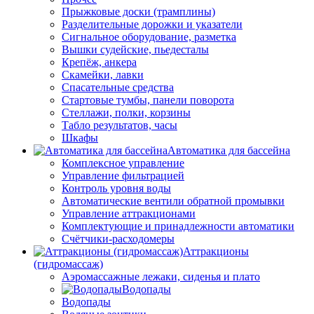
Прыжковые доски (трамплины)
Разделительные дорожки и указатели
Cигнальное оборудование, разметка
Вышки судейские, пьедесталы
Крепёж, анкера
Скамейки, лавки
Спасательные средства
Стартовые тумбы, панели поворота
Стеллажи, полки, корзины
Табло результатов, часы
Шкафы
Автоматика для бассейна
Комплексное управление
Управление фильтрацией
Контроль уровня воды
Автоматические вентили обратной промывки
Управление аттракционами
Комплектующие и принадлежности автоматики
Счётчики-расходомеры
Аттракционы
(гидромассаж)
Аэромассажные лежаки, сиденья и плато
Водопады
Водопады