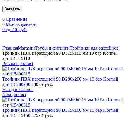
Заказать
0
Сравнение
0
Моё избранное
0
ед.
/
0
руб.
По техническим причинам цены могут быть не актуальны.
Просим уточнять наличие и цены у наших менеджеров.
Главная
Магазин
Трубы и фитинги
Тройники для бассейнов
Тройник ПВХ переходной 90 D315х110 мм 10 бар Kormell
арт.415315110
Previous product
Тройник ПВХ переходной 90 D280х200 мм 10 бар Kormell
арт.415280200
23085
руб.
Назад в каталог
Next product
Тройник ПВХ переходной 90 D315х160 мм 10 бар Kormell
арт.415315160
22572
руб.