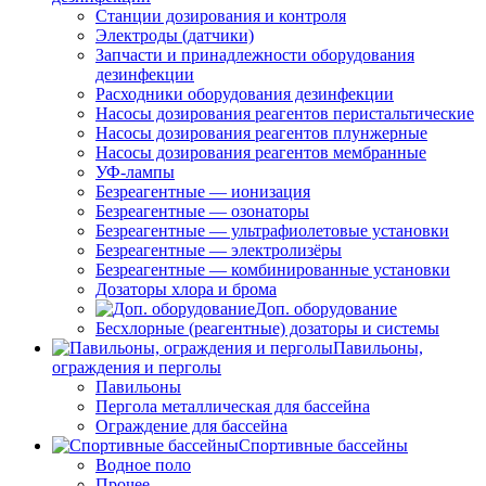
Станции дозирования и контроля
Электроды (датчики)
Запчасти и принадлежности оборудования
дезинфекции
Расходники оборудования дезинфекции
Насосы дозирования реагентов перистальтические
Насосы дозирования реагентов плунжерные
Насосы дозирования реагентов мембранные
УФ-лампы
Безреагентные — ионизация
Безреагентные — озонаторы
Безреагентные — ультрафиолетовые установки
Безреагентные — электролизёры
Безреагентные — комбинированные установки
Дозаторы хлора и брома
Доп. оборудование
Бесхлорные (реагентные) дозаторы и системы
Павильоны,
ограждения и перголы
Павильоны
Пергола металлическая для бассейна
Ограждение для бассейна
Спортивные бассейны
Водное поло
Прочее