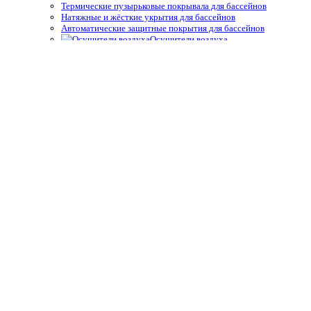
Термические пузырьковые покрывала для бассейнов
Натяжные и жёсткие укрытия для бассейнов
Автоматические защитные покрытия для бассейнов
Осушители воздуха
Системы туманообразования
Средства измерения воды,
термометры
Профессиональные средства измерения
Запчасти и принадлежности тестеров
Простые средства измерения
Термометры
Подогрев воды
Теплообменники
Электрические водонагреватели
Тепловые насосы
Управление подогревом
Комплектующие для теплообменников и водонагревателей
Облицовка бассейнов
Плёнка ПВХ
Крепёж, герметик для ПВХ плёнки для бассейнов
Геотекстиль
Отделка борта, террас
Плитка для спортивных бассейнов
Противоскользящие покрытия для бассейнов
Окружающий декор, оформление для прудов и сада для
бассейнов
Оборудование для дезинфекции
Станции дозирования и контроля