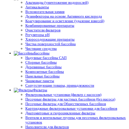
Альгициды (уничтожение водорослей)
Антикальциты
Вспомогательная химия
Дезинфекторы на основе Активного кислорода
Коагулирование и осветление (удаление взвесей)
Комбинированные препараты
Очистители фильтров
Регуляторы pH
Хлоросодержащие препараты
Чистка поверхностей бассейна
Чистящие средства
Бассейны
Надувные бассейны САП
Сборные бассейны
Деревянные бассейны
Композитные бассейны
Панельные бассейны
Чашковые пакеты
Сопутствующие товары, принадлежности
Фильтры
Фильтровальные установки (фильтр с насосом)
Песочные фильтры для частных бассейнов (без насоса)
Песочные фильтры для Общественных бассейнов
Картриджные фильтровальные установки для бассейнов
Диатомитовые и гидроциклонные фильтры
Вентили и вентильные группы для песочных фильтровальных
установок
Наполнители для фильтров