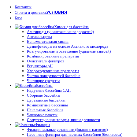
Контакты
УСЛОВИЯ
Оплата и доставка
Блог
Химия для бассейна
Альгициды (уничтожение водорослей)
Антикальциты
Вспомогательная химия
Дезинфекторы на основе Активного кислорода
Коагулирование и осветление (удаление взвесей)
Комбинированные препараты
Очистители фильтров
Регуляторы pH
Хлоросодержащие препараты
Чистка поверхностей бассейна
Чистящие средства
Бассейны
Надувные бассейны САП
Сборные бассейны
Деревянные бассейны
Композитные бассейны
Панельные бассейны
Чашковые пакеты
Сопутствующие товары, принадлежности
Фильтры
Фильтровальные установки (фильтр с насосом)
Песочные фильтры для частных бассейнов (без насоса)