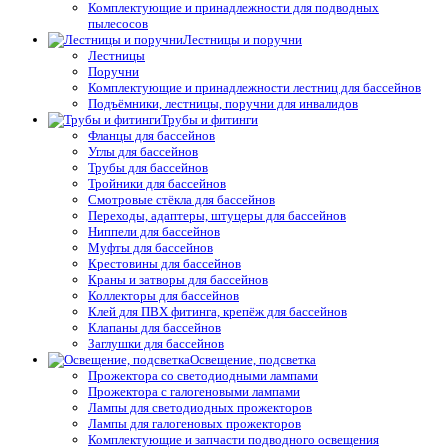
Комплектующие и принадлежности для подводных
пылесосов
Лестницы и поручни
Лестницы
Поручни
Комплектующие и принадлежности лестниц для бассейнов
Подъёмники, лестницы, поручни для инвалидов
Трубы и фитинги
Фланцы для бассейнов
Углы для бассейнов
Трубы для бассейнов
Тройники для бассейнов
Смотровые стёкла для бассейнов
Переходы, адаптеры, штуцеры для бассейнов
Ниппели для бассейнов
Муфты для бассейнов
Крестовины для бассейнов
Краны и затворы для бассейнов
Коллекторы для бассейнов
Клей для ПВХ фитинга, крепёж для бассейнов
Клапаны для бассейнов
Заглушки для бассейнов
Освещение, подсветка
Прожектора со светодиодными лампами
Прожектора с галогеновыми лампами
Лампы для светодиодных прожекторов
Лампы для галогеновых прожекторов
Комплектующие и запчасти подводного освещения