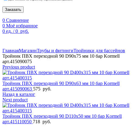
Заказать
0
Сравнение
0
Моё избранное
0
ед.
/
0
руб.
По техническим причинам цены могут быть не актуальны.
Просим уточнять наличие и цены у наших менеджеров.
Главная
Магазин
Трубы и фитинги
Тройники для бассейнов
Тройник ПВХ переходной 90 D90х75 мм 10 бар Kormell
арт.415090075
Previous product
Тройник ПВХ переходной 90 D90х63 мм 10 бар Kormell
арт.415090063
575
руб.
Назад в каталог
Next product
Тройник ПВХ переходной 90 D110х50 мм 10 бар Kormell
арт.415110050
718
руб.