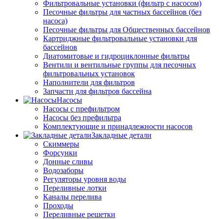
Фильтровальные установки (фильтр с насосом)
Песочные фильтры для частных бассейнов (без
насоса)
Песочные фильтры для Общественных бассейнов
Картриджные фильтровальные установки для
бассейнов
Диатомитовые и гидроциклонные фильтры
Вентили и вентильные группы для песочных
фильтровальных установок
Наполнители для фильтров
Запчасти для фильтров бассейна
Насосы
Насосы с префильтром
Насосы без префильтра
Комплектующие и принадлежности насосов
Закладные детали
Скиммеры
Форсунки
Донные сливы
Водозаборы
Регуляторы уровня воды
Переливные лотки
Каналы перелива
Проходы
Переливные решетки