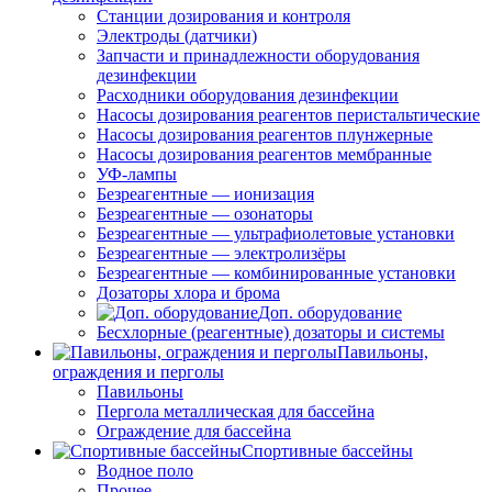
Станции дозирования и контроля
Электроды (датчики)
Запчасти и принадлежности оборудования
дезинфекции
Расходники оборудования дезинфекции
Насосы дозирования реагентов перистальтические
Насосы дозирования реагентов плунжерные
Насосы дозирования реагентов мембранные
УФ-лампы
Безреагентные — ионизация
Безреагентные — озонаторы
Безреагентные — ультрафиолетовые установки
Безреагентные — электролизёры
Безреагентные — комбинированные установки
Дозаторы хлора и брома
Доп. оборудование
Бесхлорные (реагентные) дозаторы и системы
Павильоны,
ограждения и перголы
Павильоны
Пергола металлическая для бассейна
Ограждение для бассейна
Спортивные бассейны
Водное поло
Прочее