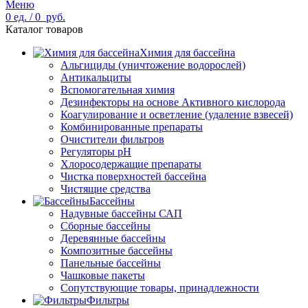
Меню
0
ед.
/
0
руб.
Каталог товаров
Химия для бассейна
Альгициды (уничтожение водорослей)
Антикальциты
Вспомогательная химия
Дезинфекторы на основе Активного кислорода
Коагулирование и осветление (удаление взвесей)
Комбинированные препараты
Очистители фильтров
Регуляторы pH
Хлоросодержащие препараты
Чистка поверхностей бассейна
Чистящие средства
Бассейны
Надувные бассейны САП
Сборные бассейны
Деревянные бассейны
Композитные бассейны
Панельные бассейны
Чашковые пакеты
Сопутствующие товары, принадлежности
Фильтры