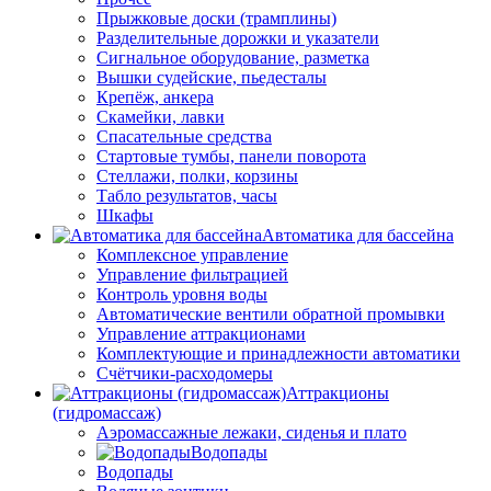
Прыжковые доски (трамплины)
Разделительные дорожки и указатели
Cигнальное оборудование, разметка
Вышки судейские, пьедесталы
Крепёж, анкера
Скамейки, лавки
Спасательные средства
Стартовые тумбы, панели поворота
Стеллажи, полки, корзины
Табло результатов, часы
Шкафы
Автоматика для бассейна
Комплексное управление
Управление фильтрацией
Контроль уровня воды
Автоматические вентили обратной промывки
Управление аттракционами
Комплектующие и принадлежности автоматики
Счётчики-расходомеры
Аттракционы
(гидромассаж)
Аэромассажные лежаки, сиденья и плато
Водопады
Водопады