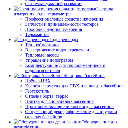
Системы туманообразования
Средства
измерения воды, термометры
Профессиональные средства измерения
Запчасти и принадлежности тестеров
Простые средства измерения
Термометры
Подогрев воды
Теплообменники
Электрические водонагреватели
Тепловые насосы
Управление подогревом
Комплектующие для теплообменников и
водонагревателей
Облицовка бассейнов
Плёнка ПВХ
Крепёж, герметик для ПВХ плёнки для бассейнов
Геотекстиль
Отделка борта, террас
Плитка для спортивных бассейнов
Противоскользящие покрытия для бассейнов
Окружающий декор, оформление для прудов и
сада для бассейнов
Оборудование для
дезинфекции