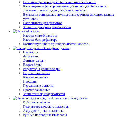
Песочные фильтры для Общественных бассейнов
Картриджные фильтровальные установки для бассейнов
Диатомитовые и гидроциклонные фильтры
Вентили и вентильные группы для песочных фильтровальных
установок
Наполнители для фильтров
Запчасти для фильтров бассейна
Насосы
Насосы с префильтром
Насосы без префильтра
Комплектующие и принадлежности насосов
Закладные детали
Скиммеры
Форсунки
Донные сливы
Водозаборы
Регуляторы уровня воды
Переливные лотки
Каналы перелива
Проходы
Переливные решетки
Прочие закладные
Запчасти и принадлежности
Пылесосы, сачки, щетки
Роботы-пылесосы
Полуавтоматические пылесосы
Аккумуляторные пылесосы
Ручные подводные пылесосы