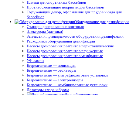
Плитка для спортивных бассейнов
Противоскользящие покрытия для бассейнов
Окружающий декор, оформление для прудов и сада для
бассейнов
Оборудование для дезинфекции
Станции дозирования и контроля
Электроды (датчики)
Запчасти и принадлежности оборудования дезинфекции
Расходники оборудования дезинфекции
Насосы дозирования реагентов перистальтические
Насосы дозирования реагентов плунжерные
Насосы дозирования реагентов мембранные
УФ-лампы
Безреагентные — ионизация
Безреагентные — озонаторы
Безреагентные — ультрафиолетовые установки
Безреагентные — электролизёры
Безреагентные — комбинированные установки
Дозаторы хлора и брома
Доп. оборудование
Бесхлорные (реагентные) дозаторы и системы
Павильоны, ограждения и
перголы
Павильоны
Пергола металлическая для бассейна
Ограждение для бассейна
Спортивные бассейны
Водное поло