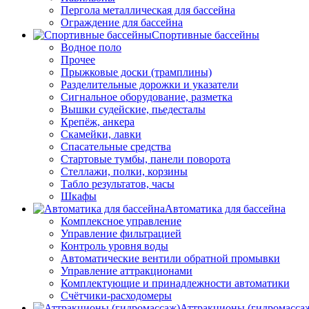
Пергола металлическая для бассейна
Ограждение для бассейна
Спортивные бассейны
Водное поло
Прочее
Прыжковые доски (трамплины)
Разделительные дорожки и указатели
Cигнальное оборудование, разметка
Вышки судейские, пьедесталы
Крепёж, анкера
Скамейки, лавки
Спасательные средства
Стартовые тумбы, панели поворота
Стеллажи, полки, корзины
Табло результатов, часы
Шкафы
Автоматика для бассейна
Комплексное управление
Управление фильтрацией
Контроль уровня воды
Автоматические вентили обратной промывки
Управление аттракционами
Комплектующие и принадлежности автоматики
Счётчики-расходомеры
Аттракционы (гидромасса