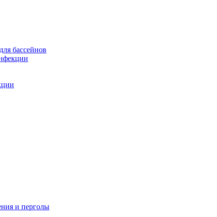
для бассейнов
инфекции
кции
ения и перголы