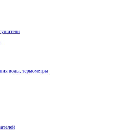
сушители
в
ения воды, термометры
вателей