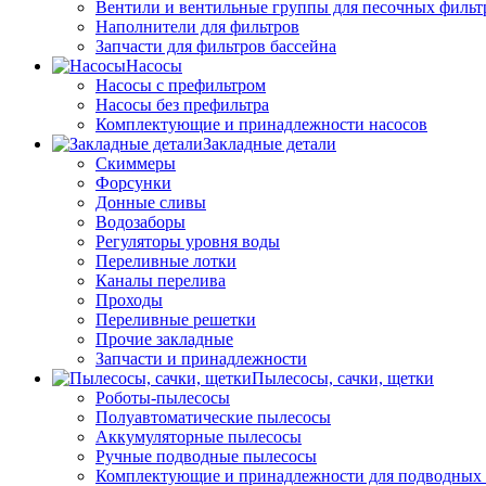
Вентили и вентильные группы для песочных фильт
Наполнители для фильтров
Запчасти для фильтров бассейна
Насосы
Насосы с префильтром
Насосы без префильтра
Комплектующие и принадлежности насосов
Закладные детали
Скиммеры
Форсунки
Донные сливы
Водозаборы
Регуляторы уровня воды
Переливные лотки
Каналы перелива
Проходы
Переливные решетки
Прочие закладные
Запчасти и принадлежности
Пылесосы, сачки, щетки
Роботы-пылесосы
Полуавтоматические пылесосы
Аккумуляторные пылесосы
Ручные подводные пылесосы
Комплектующие и принадлежности для подводных