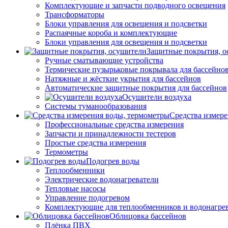
Комплектующие и запчасти подводного освещения
Трансформаторы
Блоки управления для освещения и подсветки
Распаячные короба и комплектующие
Блоки управления для освещения и подсветки
Защитные покрытия, о
Ручные сматывающие устройства
Термические пузырьковые покрывала для бассейно
Натяжные и жёсткие укрытия для бассейнов
Автоматические защитные покрытия для бассейнов
Осушители воздуха
Системы туманообразования
Средства измер
Профессиональные средства измерения
Запчасти и принадлежности тестеров
Простые средства измерения
Термометры
Подогрев воды
Теплообменники
Электрические водонагреватели
Тепловые насосы
Управление подогревом
Комплектующие для теплообменников и водонагре
Облицовка бассейнов
Плёнка ПВХ