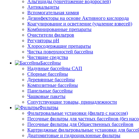
Альгициды (уничтожение водорослей)
Антикальциты
Вспомогательная химия
Дезинфекторы на основе Активного кислорода
Коагулирование и осветление (удаление взвесей)
Комбинированные препараты
Очистители фильтров
Регуляторы pH
Хлоросодержащие препараты
Чистка поверхностей бассейна
Чистящие средства
Бассейны
Надувные бассейны САП
Сборные бассейны
Деревянные бассейны
Композитные бассейны
Панельные бассейны
Чашковые пакеты
Сопутствующие товары, принадлежности
Фильтры
Фильтровальные установки (фильтр с насосом)
Песочные фильтры для частных бассейнов (без насо
Песочные фильтры для Общественных бассейнов
Картриджные фильтровальные установки для бассе
Диатомитовые и гидроциклонные фильтры