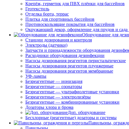
Крепёж, герметик для ПВХ плёнки для бассейнов
Геотекстиль
Отделка борта, террас
Плитка для спортивных бассейнов
Противоскользящие покрытия для бассейнов
Окружающий декор, оформление для прудов и сада 
Оборудование для дез
Станции дозирования и контроля
Электроды (датчики)
Запчасти и принадлежности оборудования дезинфе
Расходники оборудования дезинфекции
Насосы дозирования реагентов перистальтические
Насосы дозирования реагентов плунжерные
Насосы дозирования реагентов мембранные
УФ-лампы
Безреагентные — ионизация
Безреагентные — озонаторы
Безреагентные — ультрафиолетовые установки
Безреагентные — электролизёры
Безреагентные — комбинированные установки
Дозаторы хлора и брома
Доп. оборудование
Бесхлорные (реагентные) дозаторы и системы
Павильоны, огражд
Павильоны