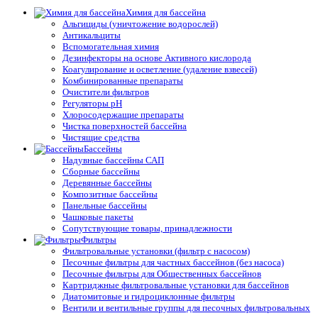
Химия для бассейна
Альгициды (уничтожение водорослей)
Антикальциты
Вспомогательная химия
Дезинфекторы на основе Активного кислорода
Коагулирование и осветление (удаление взвесей)
Комбинированные препараты
Очистители фильтров
Регуляторы pH
Хлоросодержащие препараты
Чистка поверхностей бассейна
Чистящие средства
Бассейны
Надувные бассейны САП
Сборные бассейны
Деревянные бассейны
Композитные бассейны
Панельные бассейны
Чашковые пакеты
Сопутствующие товары, принадлежности
Фильтры
Фильтровальные установки (фильтр с насосом)
Песочные фильтры для частных бассейнов (без насоса)
Песочные фильтры для Общественных бассейнов
Картриджные фильтровальные установки для бассейнов
Диатомитовые и гидроциклонные фильтры
Вентили и вентильные группы для песочных фильтровальных