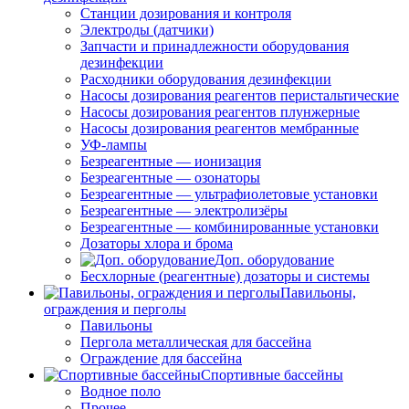
Станции дозирования и контроля
Электроды (датчики)
Запчасти и принадлежности оборудования
дезинфекции
Расходники оборудования дезинфекции
Насосы дозирования реагентов перистальтические
Насосы дозирования реагентов плунжерные
Насосы дозирования реагентов мембранные
УФ-лампы
Безреагентные — ионизация
Безреагентные — озонаторы
Безреагентные — ультрафиолетовые установки
Безреагентные — электролизёры
Безреагентные — комбинированные установки
Дозаторы хлора и брома
Доп. оборудование
Бесхлорные (реагентные) дозаторы и системы
Павильоны,
ограждения и перголы
Павильоны
Пергола металлическая для бассейна
Ограждение для бассейна
Спортивные бассейны
Водное поло
Прочее