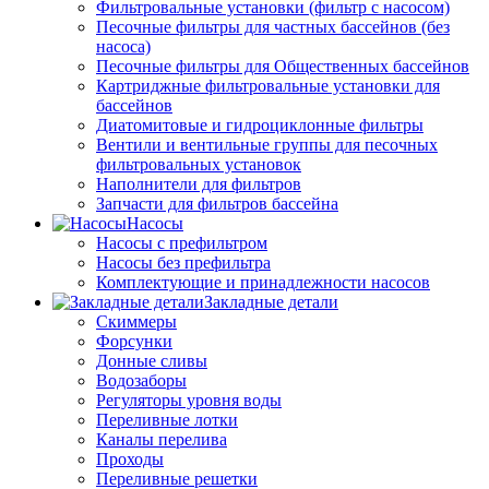
Фильтровальные установки (фильтр с насосом)
Песочные фильтры для частных бассейнов (без
насоса)
Песочные фильтры для Общественных бассейнов
Картриджные фильтровальные установки для
бассейнов
Диатомитовые и гидроциклонные фильтры
Вентили и вентильные группы для песочных
фильтровальных установок
Наполнители для фильтров
Запчасти для фильтров бассейна
Насосы
Насосы с префильтром
Насосы без префильтра
Комплектующие и принадлежности насосов
Закладные детали
Скиммеры
Форсунки
Донные сливы
Водозаборы
Регуляторы уровня воды
Переливные лотки
Каналы перелива
Проходы
Переливные решетки