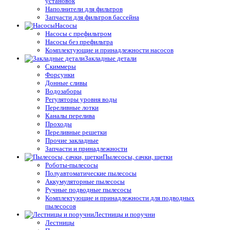
установок
Наполнители для фильтров
Запчасти для фильтров бассейна
Насосы
Насосы с префильтром
Насосы без префильтра
Комплектующие и принадлежности насосов
Закладные детали
Скиммеры
Форсунки
Донные сливы
Водозаборы
Регуляторы уровня воды
Переливные лотки
Каналы перелива
Проходы
Переливные решетки
Прочие закладные
Запчасти и принадлежности
Пылесосы, сачки, щетки
Роботы-пылесосы
Полуавтоматические пылесосы
Аккумуляторные пылесосы
Ручные подводные пылесосы
Комплектующие и принадлежности для подводных
пылесосов
Лестницы и поручни
Лестницы