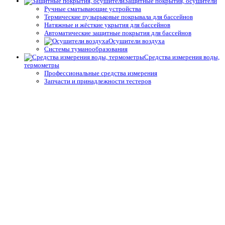
Защитные покрытия, осушители
Ручные сматывающие устройства
Термические пузырьковые покрывала для бассейнов
Натяжные и жёсткие укрытия для бассейнов
Автоматические защитные покрытия для бассейнов
Осушители воздуха
Системы туманообразования
Средства измерения воды,
термометры
Профессиональные средства измерения
Запчасти и принадлежности тестеров
Простые средства измерения
Термометры
Подогрев воды
Теплообменники
Электрические водонагреватели
Тепловые насосы
Управление подогревом
Комплектующие для теплообменников и водонагревателей
Облицовка бассейнов
Плёнка ПВХ
Крепёж, герметик для ПВХ плёнки для бассейнов
Геотекстиль
Отделка борта, террас
Плитка для спортивных бассейнов
Противоскользящие покрытия для бассейнов
Окружающий декор, оформление для прудов и сада для
бассейнов