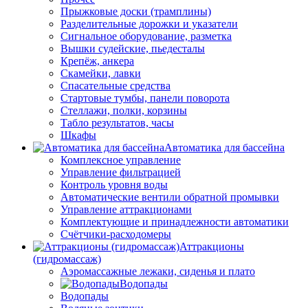
Прыжковые доски (трамплины)
Разделительные дорожки и указатели
Cигнальное оборудование, разметка
Вышки судейские, пьедесталы
Крепёж, анкера
Скамейки, лавки
Спасательные средства
Стартовые тумбы, панели поворота
Стеллажи, полки, корзины
Табло результатов, часы
Шкафы
Автоматика для бассейна
Комплексное управление
Управление фильтрацией
Контроль уровня воды
Автоматические вентили обратной промывки
Управление аттракционами
Комплектующие и принадлежности автоматики
Счётчики-расходомеры
Аттракционы
(гидромассаж)
Аэромассажные лежаки, сиденья и плато
Водопады
Водопады