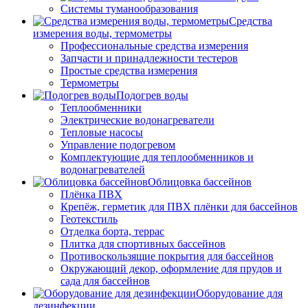
Системы туманообразования
Средства
измерения воды, термометры
Профессиональные средства измерения
Запчасти и принадлежности тестеров
Простые средства измерения
Термометры
Подогрев воды
Теплообменники
Электрические водонагреватели
Тепловые насосы
Управление подогревом
Комплектующие для теплообменников и
водонагревателей
Облицовка бассейнов
Плёнка ПВХ
Крепёж, герметик для ПВХ плёнки для бассейнов
Геотекстиль
Отделка борта, террас
Плитка для спортивных бассейнов
Противоскользящие покрытия для бассейнов
Окружающий декор, оформление для прудов и
сада для бассейнов
Оборудование для
дезинфекции