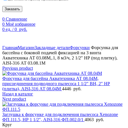
Заказать
0
Сравнение
0
Моё избранное
0
ед.
/
0
руб.
По техническим причинам цены могут быть не актуальны.
Просим уточнять наличие и цены у наших менеджеров.
Главная
Магазин
Закладные детали
Форсунки
Форсунка для
бассейна с боковой подачей фиксацией на 3 винта
Акватехника АТ 03.08М,.1, 8 м3/ч, 2 1/2″ НР (под плитку),
AISI-316 АТ 03.08.1M
Previous product
Форсунка для бассейна Акватехника АТ 08.04M,
присоединения подводного пылесоса 1 1/2" ВН, 2" НР
(плитка), AISI-316 АТ 08.04M
4446
руб.
Назад в каталог
Next product
Заглушка к форсунке для подключения пылесоса Xenozone
ФП.111.5, НР 1 1/2", AISI-316 ФП.002.0/1
4063
руб.
Круг