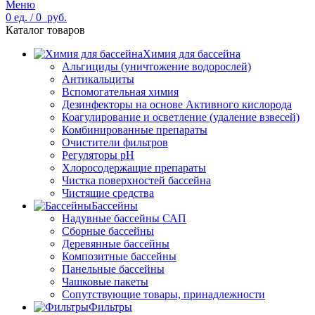
Меню
0
ед.
/
0
руб.
Каталог товаров
Химия для бассейна
Альгициды (уничтожение водорослей)
Антикальциты
Вспомогательная химия
Дезинфекторы на основе Активного кислорода
Коагулирование и осветление (удаление взвесей)
Комбинированные препараты
Очистители фильтров
Регуляторы pH
Хлоросодержащие препараты
Чистка поверхностей бассейна
Чистящие средства
Бассейны
Надувные бассейны САП
Сборные бассейны
Деревянные бассейны
Композитные бассейны
Панельные бассейны
Чашковые пакеты
Сопутствующие товары, принадлежности
Фильтры