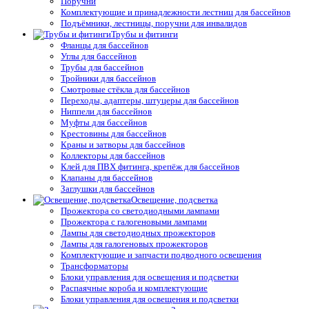
Поручни
Комплектующие и принадлежности лестниц для бассейнов
Подъёмники, лестницы, поручни для инвалидов
Трубы и фитинги
Фланцы для бассейнов
Углы для бассейнов
Трубы для бассейнов
Тройники для бассейнов
Смотровые стёкла для бассейнов
Переходы, адаптеры, штуцеры для бассейнов
Ниппели для бассейнов
Муфты для бассейнов
Крестовины для бассейнов
Краны и затворы для бассейнов
Коллекторы для бассейнов
Клей для ПВХ фитинга, крепёж для бассейнов
Клапаны для бассейнов
Заглушки для бассейнов
Освещение, подсветка
Прожектора со светодиодными лампами
Прожектора с галогеновыми лампами
Лампы для светодиодных прожекторов
Лампы для галогеновых прожекторов
Комплектующие и запчасти подводного освещения
Трансформаторы
Блоки управления для освещения и подсветки
Распаячные короба и комплектующие
Блоки управления для освещения и подсветки