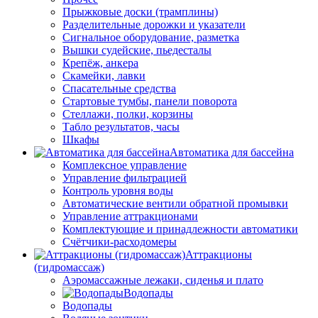
Прыжковые доски (трамплины)
Разделительные дорожки и указатели
Cигнальное оборудование, разметка
Вышки судейские, пьедесталы
Крепёж, анкера
Скамейки, лавки
Спасательные средства
Стартовые тумбы, панели поворота
Стеллажи, полки, корзины
Табло результатов, часы
Шкафы
Автоматика для бассейна
Комплексное управление
Управление фильтрацией
Контроль уровня воды
Автоматические вентили обратной промывки
Управление аттракционами
Комплектующие и принадлежности автоматики
Счётчики-расходомеры
Аттракционы
(гидромассаж)
Аэромассажные лежаки, сиденья и плато
Водопады
Водопады