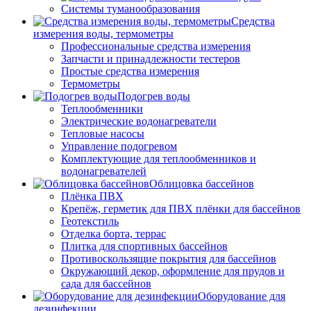
Системы туманообразования
Средства
измерения воды, термометры
Профессиональные средства измерения
Запчасти и принадлежности тестеров
Простые средства измерения
Термометры
Подогрев воды
Теплообменники
Электрические водонагреватели
Тепловые насосы
Управление подогревом
Комплектующие для теплообменников и
водонагревателей
Облицовка бассейнов
Плёнка ПВХ
Крепёж, герметик для ПВХ плёнки для бассейнов
Геотекстиль
Отделка борта, террас
Плитка для спортивных бассейнов
Противоскользящие покрытия для бассейнов
Окружающий декор, оформление для прудов и
сада для бассейнов
Оборудование для
дезинфекции