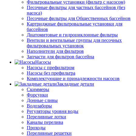
Фильтровальные установки (фильтр с насосом)
Песочные фильтры для частных бассейнов (без
насоса)
Песочные фильтры для Общественных бассейнов
Картриджные фильтровальные установки для
бассейнов
Диатомитовые и гидроциклонные фильтры
Вентили и вентильные группы для песочных
фильтровальных установок
Наполнители для фильтров
Запчасти для фильтров бассейна
Насосы
Насосы с префильтром
Насосы без префильтра
Комплектующие и принадлежности насосов
Закладные детали
Скиммеры
Форсунки
Донные сливы
Водозаборы
Регуляторы уровня воды
Переливные лотки
Каналы перелива
Проходы
Переливные решетки