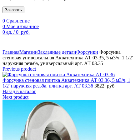
Заказать
0
Сравнение
0
Моё избранное
0
ед.
/
0
руб.
По техническим причинам цены могут быть не актуальны.
Просим уточнять наличие и цены у наших менеджеров.
Главная
Магазин
Закладные детали
Форсунки
Форсунка
стеновая универсальная Акватехника АТ 03.35, 5 м3/ч, 1 1/2′
наружняя резьба, универсальный арт. АТ 03.35
Previous product
Форсунка стеновая плитка Акватехника АТ 03.36, 5 м3/ч, 1
1/2' наружняя резьба, плитка арт. АТ 03.36
3822
руб.
Назад в каталог
Next product