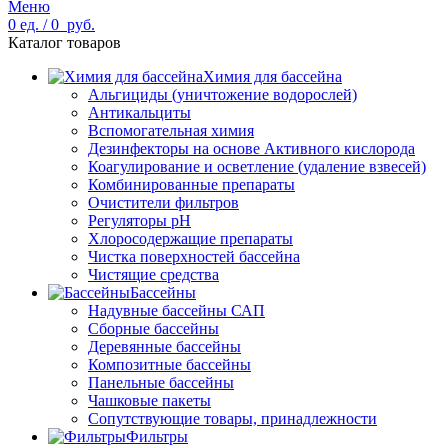
Меню
0
ед.
/
0
руб.
Каталог товаров
Химия для бассейна
Альгициды (уничтожение водорослей)
Антикальциты
Вспомогательная химия
Дезинфекторы на основе Активного кислорода
Коагулирование и осветление (удаление взвесей)
Комбинированные препараты
Очистители фильтров
Регуляторы pH
Хлоросодержащие препараты
Чистка поверхностей бассейна
Чистящие средства
Бассейны
Надувные бассейны САП
Сборные бассейны
Деревянные бассейны
Композитные бассейны
Панельные бассейны
Чашковые пакеты
Сопутствующие товары, принадлежности
Фильтры