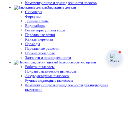
Комплектующие и принадлежности насосов
Закладные детали
Скиммеры
Форсунки
Донные сливы
Водозаборы
Регуляторы уровня воды
Переливные лотки
Каналы перелива
Проходы
Переливные решетки
Прочие закладные
Запчасти и принадлежности
Пылесосы, сачки, щетки
Роботы-пылесосы
Полуавтоматические пылесосы
Аккумуляторные пылесосы
Ручные подводные пылесосы
Комплектующие и принадлежности для подводных
пылесосов
Лестницы и поручни
Лестницы
Поручни
Комплектующие и принадлежности лестниц для бассейнов
Подъёмники, лестницы, поручни для инвалидов
Трубы и фитинги
Фланцы для бассейнов
Углы для бассейнов