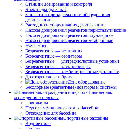
Станции дозирования и контроля
Электроды (датчики)
Запчасти и принадлежности оборудования
дезинфекции
Расходники оборудования дезинфекции
Насосы дозирования реагентов перистальтические
Насосы дозирования реагентов плунжерные
Насосы дозирования реагентов мембранные
УФ-лампы
Безреагентные — ионизация
Безреагентные — озонаторы
Безреагентные — ультрафиолетовые установки
Безреагентные — электролизёры
Безреагентные — комбинированные установки
Дозаторы хлора и брома
Доп. оборудование
Бесхлорные (реагентные) дозаторы и системы
Павильоны,
ограждения и перголы
Павильоны
Пергола металлическая для бассейна
Ограждение для бассейна
Спортивные бассейны
Водное поло
Прочее