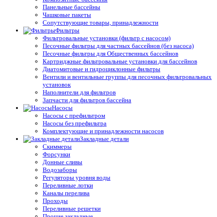
Панельные бассейны
Чашковые пакеты
Сопутствующие товары, принадлежности
Фильтры
Фильтровальные установки (фильтр с насосом)
Песочные фильтры для частных бассейнов (без насоса)
Песочные фильтры для Общественных бассейнов
Картриджные фильтровальные установки для бассейнов
Диатомитовые и гидроциклонные фильтры
Вентили и вентильные группы для песочных фильтровальных
установок
Наполнители для фильтров
Запчасти для фильтров бассейна
Насосы
Насосы с префильтром
Насосы без префильтра
Комплектующие и принадлежности насосов
Закладные детали
Скиммеры
Форсунки
Донные сливы
Водозаборы
Регуляторы уровня воды
Переливные лотки
Каналы перелива
Проходы
Переливные решетки
Прочие закладные