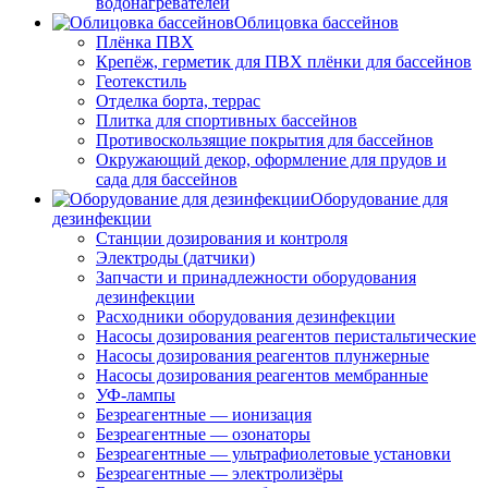
водонагревателей
Облицовка бассейнов
Плёнка ПВХ
Крепёж, герметик для ПВХ плёнки для бассейнов
Геотекстиль
Отделка борта, террас
Плитка для спортивных бассейнов
Противоскользящие покрытия для бассейнов
Окружающий декор, оформление для прудов и
сада для бассейнов
Оборудование для
дезинфекции
Станции дозирования и контроля
Электроды (датчики)
Запчасти и принадлежности оборудования
дезинфекции
Расходники оборудования дезинфекции
Насосы дозирования реагентов перистальтические
Насосы дозирования реагентов плунжерные
Насосы дозирования реагентов мембранные
УФ-лампы
Безреагентные — ионизация
Безреагентные — озонаторы
Безреагентные — ультрафиолетовые установки
Безреагентные — электролизёры