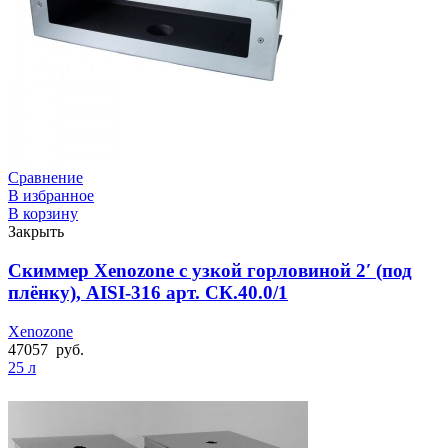
Сравнение
В избранное
В корзину
Закрыть
Скиммер Xenozone с узкой горловиной 2′ (под
плёнку), AISI-316 арт. СК.40.0/1
Xenozone
47057
руб.
25 л