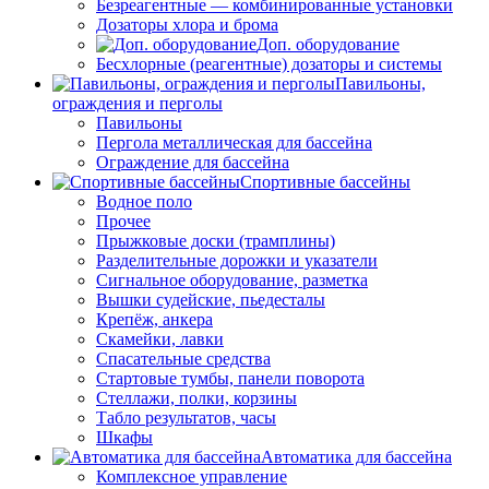
Безреагентные — комбинированные установки
Дозаторы хлора и брома
Доп. оборудование
Бесхлорные (реагентные) дозаторы и системы
Павильоны,
ограждения и перголы
Павильоны
Пергола металлическая для бассейна
Ограждение для бассейна
Спортивные бассейны
Водное поло
Прочее
Прыжковые доски (трамплины)
Разделительные дорожки и указатели
Cигнальное оборудование, разметка
Вышки судейские, пьедесталы
Крепёж, анкера
Скамейки, лавки
Спасательные средства
Стартовые тумбы, панели поворота
Стеллажи, полки, корзины
Табло результатов, часы
Шкафы
Автоматика для бассейна
Комплексное управление