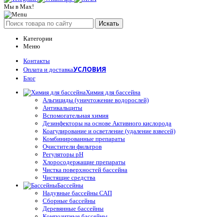
Мы в Max!
Искать
Категории
Меню
Контакты
УСЛОВИЯ
Оплата и доставка
Блог
Химия для бассейна
Альгициды (уничтожение водорослей)
Антикальциты
Вспомогательная химия
Дезинфекторы на основе Активного кислорода
Коагулирование и осветление (удаление взвесей)
Комбинированные препараты
Очистители фильтров
Регуляторы pH
Хлоросодержащие препараты
Чистка поверхностей бассейна
Чистящие средства
Бассейны
Надувные бассейны САП
Сборные бассейны
Деревянные бассейны
Композитные бассейны