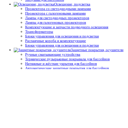
Освещение, подсветка
Прожектора со светодиодными лампами
Прожектора с галогеновыми лампами
Лампы для светодиодных прожекторов
Лампы для галогеновых прожекторов
Комплектующие и запчасти подводного освещения
Трансформаторы
Блоки управления для освещения и подсветки
Распаячные короба и комплектующие
Блоки управления для освещения и подсветки
Защитные покрытия, осушители
Ручные сматывающие устройства
Термические пузырьковые покрывала для бассейнов
Натяжные и жёсткие укрытия для бассейнов
Автоматические защитные покрытия для бассейнов
Осушители воздуха
Системы туманообразования
Средства измерения воды,
термометры
Профессиональные средства измерения
Запчасти и принадлежности тестеров
Простые средства измерения
Термометры
Подогрев воды
Теплообменники
Электрические водонагреватели
Тепловые насосы
Управление подогревом