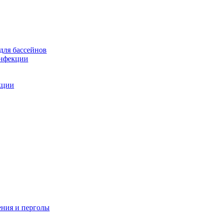
для бассейнов
инфекции
кции
ения и перголы