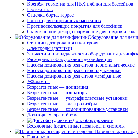
Крепёж, герметик для ПВХ плёнки для бассейнов
Геотекстиль
Отделка борта, террас
Плитка для спортивных бассейнов
Противоскользящие покрытия для бассейнов
Окружающий декор, оформление для прудов и сада 
Оборудование для дез
Станции дозирования и контроля
Электроды (датчики)
Запчасти и принадлежности оборудования дезинфе
Расходники оборудования дезинфекции
Насосы дозирования реагентов перистальтические
Насосы дозирования реагентов плунжерные
Насосы дозирования реагентов мембранные
УФ-лампы
Безреагентные — ионизация
Безреагентные — озонаторы
Безреагентные — ультрафиолетовые установки
Безреагентные — электролизёры
Безреагентные — комбинированные установки
Дозаторы хлора и брома
Доп. оборудование
Бесхлорные (реагентные) дозаторы и системы
Павильоны, огражд
Павильоны