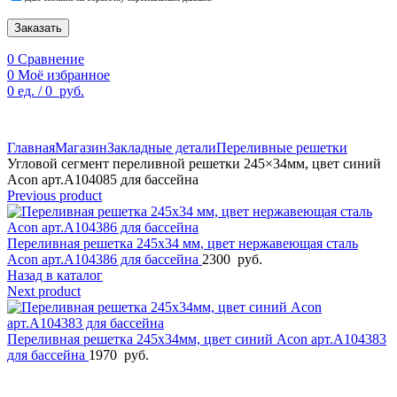
Заказать
0
Сравнение
0
Моё избранное
0
ед.
/
0
руб.
По техническим причинам цены могут быть не актуальны.
Просим уточнять наличие и цены у наших менеджеров.
Главная
Магазин
Закладные детали
Переливные решетки
Угловой сегмент переливной решетки 245×34мм, цвет синий
Acon арт.A104085 для бассейна
Previous product
Переливная решетка 245x34 мм, цвет нержавеющая сталь
Acon арт.A104386 для бассейна
2300
руб.
Назад в каталог
Next product
Переливная решетка 245x34мм, цвет синий Acon арт.A104383
для бассейна
1970
руб.