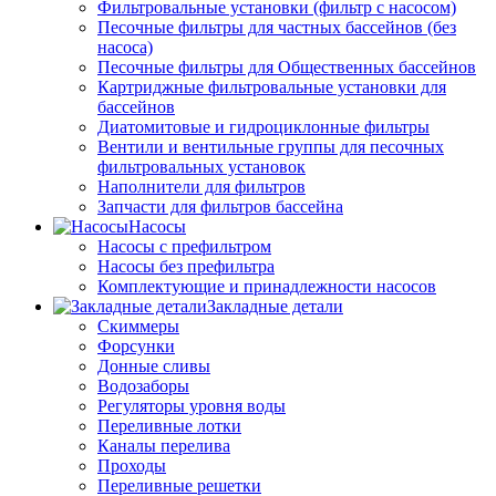
Фильтровальные установки (фильтр с насосом)
Песочные фильтры для частных бассейнов (без
насоса)
Песочные фильтры для Общественных бассейнов
Картриджные фильтровальные установки для
бассейнов
Диатомитовые и гидроциклонные фильтры
Вентили и вентильные группы для песочных
фильтровальных установок
Наполнители для фильтров
Запчасти для фильтров бассейна
Насосы
Насосы с префильтром
Насосы без префильтра
Комплектующие и принадлежности насосов
Закладные детали
Скиммеры
Форсунки
Донные сливы
Водозаборы
Регуляторы уровня воды
Переливные лотки
Каналы перелива
Проходы
Переливные решетки