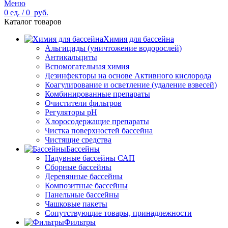
Меню
0
ед.
/
0
руб.
Каталог товаров
Химия для бассейна
Альгициды (уничтожение водорослей)
Антикальциты
Вспомогательная химия
Дезинфекторы на основе Активного кислорода
Коагулирование и осветление (удаление взвесей)
Комбинированные препараты
Очистители фильтров
Регуляторы pH
Хлоросодержащие препараты
Чистка поверхностей бассейна
Чистящие средства
Бассейны
Надувные бассейны САП
Сборные бассейны
Деревянные бассейны
Композитные бассейны
Панельные бассейны
Чашковые пакеты
Сопутствующие товары, принадлежности
Фильтры