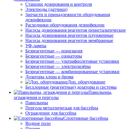
Станции дозирования и контроля
Электроды (датчики)
Запчасти и принадлежности оборудования
дезинфекции
Расходники оборудования дезинфекции
Насосы дозирования реагентов перистальтические
Насосы дозирования реагентов плунжерные
Насосы дозирования реагентов мембранные
УФ-лампы
Безреагентные — ионизация
Безреагентные — озонаторы
Безреагентные — ультрафиолетовые установки
Безреагентные — электролизёры
Безреагентные — комбинированные установки
Дозаторы хлора и брома
Доп. оборудование
Бесхлорные (реагентные) дозаторы и системы
Павильоны,
ограждения и перголы
Павильоны
Пергола металлическая для бассейна
Ограждение для бассейна
Спортивные бассейны
Водное поло
Прочее