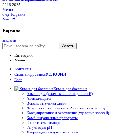
2016-2025.
Меню
0
ед.
Корзина
Max
Корзина
закрыть
Искать
Категории
Меню
Контакты
УСЛОВИЯ
Оплата и доставка
Блог
Химия для бассейна
Альгициды (уничтожение водорослей)
Антикальциты
Вспомогательная химия
Дезинфекторы на основе Активного кислорода
Коагулирование и осветление (удаление взвесей)
Комбинированные препараты
Очистители фильтров
Регуляторы pH
Хлоросодержащие препараты