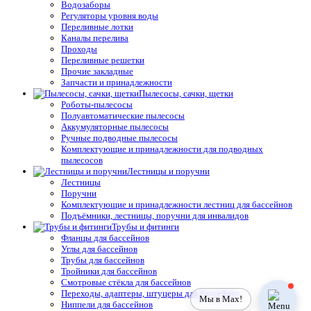
Водозаборы
Регуляторы уровня воды
Переливные лотки
Каналы перелива
Проходы
Переливные решетки
Прочие закладные
Запчасти и принадлежности
Пылесосы, сачки, щетки
Роботы-пылесосы
Полуавтоматические пылесосы
Аккумуляторные пылесосы
Ручные подводные пылесосы
Комплектующие и принадлежности для подводных
пылесосов
Лестницы и поручни
Лестницы
Поручни
Комплектующие и принадлежности лестниц для бассейнов
Подъёмники, лестницы, поручни для инвалидов
Трубы и фитинги
Фланцы для бассейнов
Углы для бассейнов
Трубы для бассейнов
Тройники для бассейнов
Смотровые стёкла для бассейнов
Переходы, адаптеры, штуцеры для бассейнов
Мы в Max!
Ниппели для бассейнов