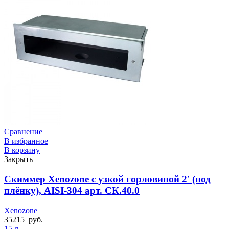
Сравнение
В избранное
В корзину
Закрыть
Скиммер Xenozone с узкой горловиной 2′ (под
плёнку), AISI-304 арт. СК.40.0
Xenozone
35215
руб.
15 л