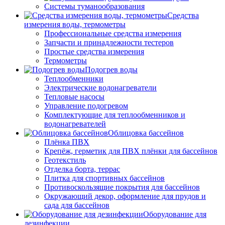
Системы туманообразования
Средства
измерения воды, термометры
Профессиональные средства измерения
Запчасти и принадлежности тестеров
Простые средства измерения
Термометры
Подогрев воды
Теплообменники
Электрические водонагреватели
Тепловые насосы
Управление подогревом
Комплектующие для теплообменников и
водонагревателей
Облицовка бассейнов
Плёнка ПВХ
Крепёж, герметик для ПВХ плёнки для бассейнов
Геотекстиль
Отделка борта, террас
Плитка для спортивных бассейнов
Противоскользящие покрытия для бассейнов
Окружающий декор, оформление для прудов и
сада для бассейнов
Оборудование для
дезинфекции