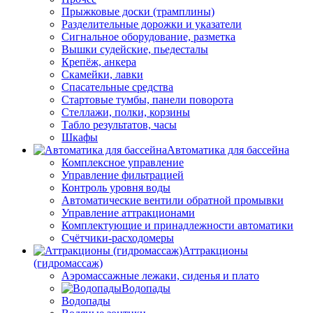
Прыжковые доски (трамплины)
Разделительные дорожки и указатели
Cигнальное оборудование, разметка
Вышки судейские, пьедесталы
Крепёж, анкера
Скамейки, лавки
Спасательные средства
Стартовые тумбы, панели поворота
Стеллажи, полки, корзины
Табло результатов, часы
Шкафы
Автоматика для бассейна
Комплексное управление
Управление фильтрацией
Контроль уровня воды
Автоматические вентили обратной промывки
Управление аттракционами
Комплектующие и принадлежности автоматики
Счётчики-расходомеры
Аттракционы
(гидромассаж)
Аэромассажные лежаки, сиденья и плато
Водопады
Водопады