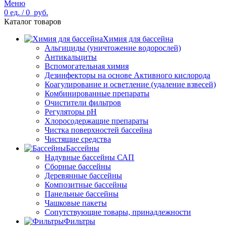
Меню
0
ед.
/
0
руб.
Каталог товаров
Химия для бассейна
Альгициды (уничтожение водорослей)
Антикальциты
Вспомогательная химия
Дезинфекторы на основе Активного кислорода
Коагулирование и осветление (удаление взвесей)
Комбинированные препараты
Очистители фильтров
Регуляторы pH
Хлоросодержащие препараты
Чистка поверхностей бассейна
Чистящие средства
Бассейны
Надувные бассейны САП
Сборные бассейны
Деревянные бассейны
Композитные бассейны
Панельные бассейны
Чашковые пакеты
Сопутствующие товары, принадлежности
Фильтры