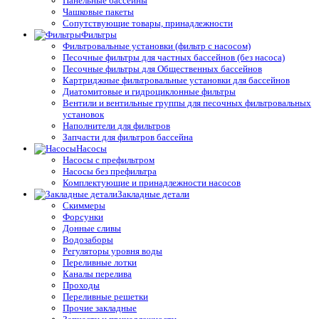
Панельные бассейны
Чашковые пакеты
Сопутствующие товары, принадлежности
Фильтры
Фильтровальные установки (фильтр с насосом)
Песочные фильтры для частных бассейнов (без насоса)
Песочные фильтры для Общественных бассейнов
Картриджные фильтровальные установки для бассейнов
Диатомитовые и гидроциклонные фильтры
Вентили и вентильные группы для песочных фильтровальных
установок
Наполнители для фильтров
Запчасти для фильтров бассейна
Насосы
Насосы с префильтром
Насосы без префильтра
Комплектующие и принадлежности насосов
Закладные детали
Скиммеры
Форсунки
Донные сливы
Водозаборы
Регуляторы уровня воды
Переливные лотки
Каналы перелива
Проходы
Переливные решетки
Прочие закладные