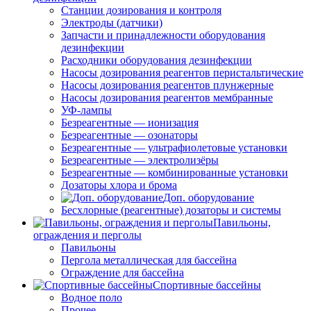
Станции дозирования и контроля
Электроды (датчики)
Запчасти и принадлежности оборудования
дезинфекции
Расходники оборудования дезинфекции
Насосы дозирования реагентов перистальтические
Насосы дозирования реагентов плунжерные
Насосы дозирования реагентов мембранные
УФ-лампы
Безреагентные — ионизация
Безреагентные — озонаторы
Безреагентные — ультрафиолетовые установки
Безреагентные — электролизёры
Безреагентные — комбинированные установки
Дозаторы хлора и брома
Доп. оборудование
Бесхлорные (реагентные) дозаторы и системы
Павильоны,
ограждения и перголы
Павильоны
Пергола металлическая для бассейна
Ограждение для бассейна
Спортивные бассейны
Водное поло
Прочее