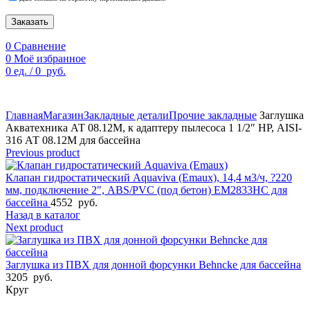
Заказать
0
Сравнение
0
Моё избранное
0
ед.
/
0
руб.
По техническим причинам цены могут быть не актуальны.
Просим уточнять наличие и цены у наших менеджеров.
Главная
Магазин
Закладные детали
Прочие закладные
Заглушка
Акватехника АТ 08.12М, к адаптеру пылесоса 1 1/2″ НР, AISI-
316 АТ 08.12М для бассейна
Previous product
Клапан гидростатический Aquaviva (Emaux), 14,4 м3/ч, ?220
мм, подключение 2", ABS/PVC (под бетон) EM2833HC для
бассейна
4552
руб.
Назад в каталог
Next product
Заглушка из ПВХ для донной форсунки Behncke для бассейна
3205
руб.
Круг