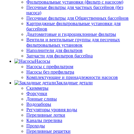
Фильтровальные установки (фильтр с насосом)
Песочные фильтры для частных бассейнов (без
насоса)
Песочные фильтры для Общественных бассейнов
Картриджные фильтровальные установки для
бассейнов
Диатомитовые и гидроциклонные фильтры
Вентили и вентильные группы для песочных
фильтровальных установок
Наполнители для фильтров
Запчасти для фильтров бассейна
Насосы
Насосы с префильтром
Насосы без префильтра
Комплектующие и принадлежности насосов
Закладные детали
Скиммеры
Форсунки
Донные сливы
Водозаборы
Регуляторы уровня воды
Переливные лотки
Каналы перелива
Проходы
Переливные решетки