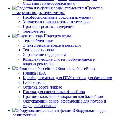
Системы туманообразования
Средства
измерения воды, термометры
Профессиональные средства измерения
Запчасти и принадлежности тестеров
Простые средства измерения
Термометры
Подогрев воды
Теплообменники
Электрические водонагреватели
Тепловые насосы
Управление подогревом
Комплектующие для теплообменников и
водонагревателей
Облицовка бассейнов
Плёнка ПВХ
Крепёж, герметик для ПВХ плёнки для бассейнов
Геотекстиль
Отделка борта, террас
Плитка для спортивных бассейнов
Противоскользящие покрытия для бассейнов
Окружающий декор, оформление для прудов и
сада для бассейнов
Оборудование для
дезинфекции