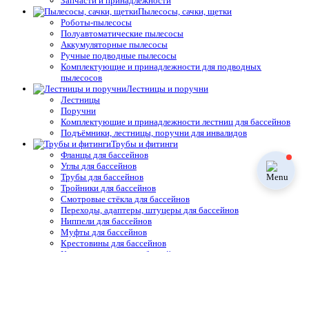
Запчасти и принадлежности
Пылесосы, сачки, щетки
Роботы-пылесосы
Полуавтоматические пылесосы
Аккумуляторные пылесосы
Ручные подводные пылесосы
Комплектующие и принадлежности для подводных
пылесосов
Лестницы и поручни
Лестницы
Поручни
Комплектующие и принадлежности лестниц для бассейнов
Подъёмники, лестницы, поручни для инвалидов
Трубы и фитинги
Фланцы для бассейнов
Углы для бассейнов
Трубы для бассейнов
Тройники для бассейнов
Смотровые стёкла для бассейнов
Переходы, адаптеры, штуцеры для бассейнов
Ниппели для бассейнов
Муфты для бассейнов
Крестовины для бассейнов
Краны и затворы для бассейнов
Коллекторы для бассейнов
Клей для ПВХ фитинга, крепёж для бассейнов
Клапаны для бассейнов
Заглушки для бассейнов