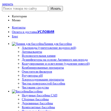
закрыть
Искать
Категории
Меню
Контакты
УСЛОВИЯ
Оплата и доставка
Блог
Химия для бассейна
Альгициды (уничтожение водорослей)
Антикальциты
Вспомогательная химия
Дезинфекторы на основе Активного кислорода
Коагулирование и осветление (удаление взвесей)
Комбинированные препараты
Очистители фильтров
Регуляторы pH
Хлоросодержащие препараты
Чистка поверхностей бассейна
Чистящие средства
Бассейны
Надувные бассейны САП
Сборные бассейны
Деревянные бассейны
Композитные бассейны