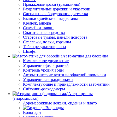
Прыжковые доски (трамплины)
Разделительные дорожки и указатели
Cигнальное оборудование, разметка
Вышки судейские, пьедесталы
Крепёж, анкера
Скамейки, лавки
Спасательные средства
Стартовые тумбы, панели поворота
Стеллажи, полки, корзины
Табло результатов, часы
Шкафы
Автоматика для бассейна
Комплексное управление
Управление фильтрацией
Контроль уровня воды
Автоматические вентили обратной промывки
Управление аттракционами
Комплектующие и принадлежности автоматики
Счётчики-расходомеры
Аттракционы
(гидромассаж)
Аэромассажные лежаки, сиденья и плато
Водопады
Водопады