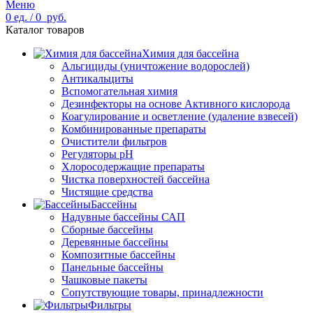
Меню
0
ед.
/
0
руб.
Каталог товаров
Химия для бассейна
Альгициды (уничтожение водорослей)
Антикальциты
Вспомогательная химия
Дезинфекторы на основе Активного кислорода
Коагулирование и осветление (удаление взвесей)
Комбинированные препараты
Очистители фильтров
Регуляторы pH
Хлоросодержащие препараты
Чистка поверхностей бассейна
Чистящие средства
Бассейны
Надувные бассейны САП
Сборные бассейны
Деревянные бассейны
Композитные бассейны
Панельные бассейны
Чашковые пакеты
Сопутствующие товары, принадлежности
Фильтры