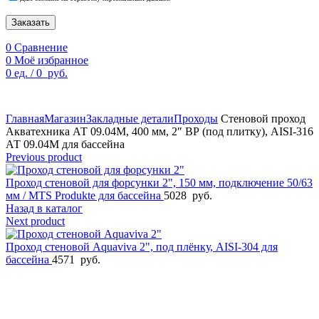
Заказать
0
Сравнение
0
Моё избранное
0
ед.
/
0
руб.
По техническим причинам цены могут быть не актуальны.
Просим уточнять наличие и цены у наших менеджеров.
Главная
Магазин
Закладные детали
Проходы
Стеновой проход
Акватехника АТ 09.04М, 400 мм, 2″ ВР (под плитку), AISI-316
АТ 09.04М для бассейна
Previous product
Проход стеновой для форсунки 2", 150 мм, подключение 50/63
мм / MTS Produkte для бассейна
5028
руб.
Назад в каталог
Next product
Проход стеновой Aquaviva 2", под плёнку, AISI-304 для
бассейна
4571
руб.