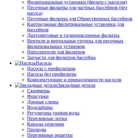
Фильтровальные установки (фильтр с насосом)
Песочные фильтры для частных бассейнов (без
насоса)
Песочные фильтры для Общественных бассейнов
Картриджные фильтровальные установки для
бассейнов
Диатомитовые и гидроциклонные фильтры
Вентили и вентильные группы для песочных
фильтровальных установок
Наполнители для фильтров
Запчасти для фильтров бассейна
Насосы
Насосы с префильтром
Насосы без префильтра
Комплектующие и принадлежности насосов
Закладные детали
Скиммеры
Форсунки
Донные сливы
Водозаборы
Регуляторы уровня воды
Переливные лотки
Каналы перелива
Проходы
Переливные решетки