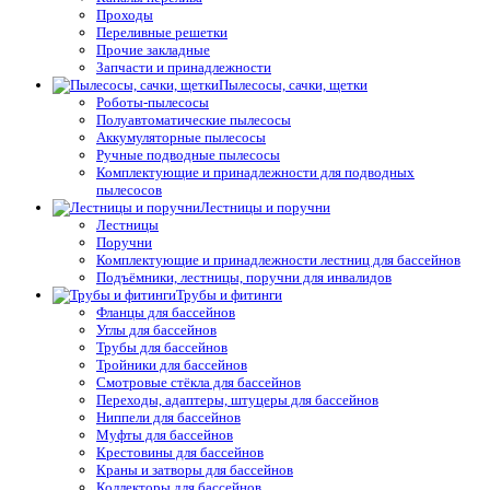
Проходы
Переливные решетки
Прочие закладные
Запчасти и принадлежности
Пылесосы, сачки, щетки
Роботы-пылесосы
Полуавтоматические пылесосы
Аккумуляторные пылесосы
Ручные подводные пылесосы
Комплектующие и принадлежности для подводных
пылесосов
Лестницы и поручни
Лестницы
Поручни
Комплектующие и принадлежности лестниц для бассейнов
Подъёмники, лестницы, поручни для инвалидов
Трубы и фитинги
Фланцы для бассейнов
Углы для бассейнов
Трубы для бассейнов
Тройники для бассейнов
Смотровые стёкла для бассейнов
Переходы, адаптеры, штуцеры для бассейнов
Ниппели для бассейнов
Муфты для бассейнов
Крестовины для бассейнов
Краны и затворы для бассейнов
Коллекторы для бассейнов