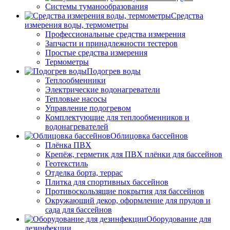
Системы туманообразования
Средства
измерения воды, термометры
Профессиональные средства измерения
Запчасти и принадлежности тестеров
Простые средства измерения
Термометры
Подогрев воды
Теплообменники
Электрические водонагреватели
Тепловые насосы
Управление подогревом
Комплектующие для теплообменников и
водонагревателей
Облицовка бассейнов
Плёнка ПВХ
Крепёж, герметик для ПВХ плёнки для бассейнов
Геотекстиль
Отделка борта, террас
Плитка для спортивных бассейнов
Противоскользящие покрытия для бассейнов
Окружающий декор, оформление для прудов и
сада для бассейнов
Оборудование для
дезинфекции