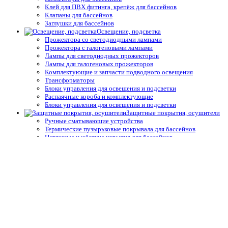
Клей для ПВХ фитинга, крепёж для бассейнов
Клапаны для бассейнов
Заглушки для бассейнов
Освещение, подсветка
Прожектора со светодиодными лампами
Прожектора с галогеновыми лампами
Лампы для светодиодных прожекторов
Лампы для галогеновых прожекторов
Комплектующие и запчасти подводного освещения
Трансформаторы
Блоки управления для освещения и подсветки
Распаячные короба и комплектующие
Блоки управления для освещения и подсветки
Защитные покрытия, осушители
Ручные сматывающие устройства
Термические пузырьковые покрывала для бассейнов
Натяжные и жёсткие укрытия для бассейнов
Автоматические защитные покрытия для бассейнов
Осушители воздуха
Системы туманообразования
Средства измерения воды,
термометры
Профессиональные средства измерения
Запчасти и принадлежности тестеров
Простые средства измерения
Термометры
Подогрев воды
Теплообменники