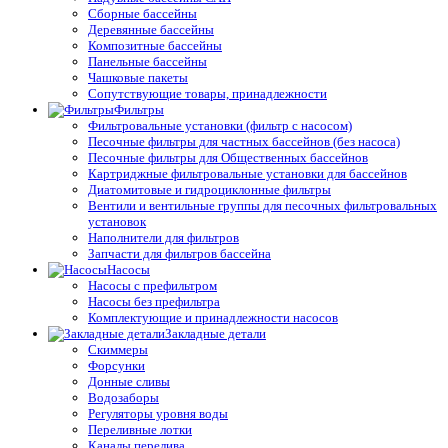
Сборные бассейны
Деревянные бассейны
Композитные бассейны
Панельные бассейны
Чашковые пакеты
Сопутствующие товары, принадлежности
Фильтры
Фильтровальные установки (фильтр с насосом)
Песочные фильтры для частных бассейнов (без насоса)
Песочные фильтры для Общественных бассейнов
Картриджные фильтровальные установки для бассейнов
Диатомитовые и гидроциклонные фильтры
Вентили и вентильные группы для песочных фильтровальных
установок
Наполнители для фильтров
Запчасти для фильтров бассейна
Насосы
Насосы с префильтром
Насосы без префильтра
Комплектующие и принадлежности насосов
Закладные детали
Скиммеры
Форсунки
Донные сливы
Водозаборы
Регуляторы уровня воды
Переливные лотки
Каналы перелива