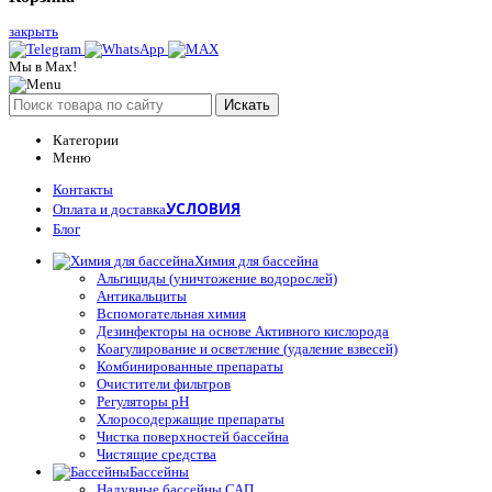
закрыть
Мы в Max!
Искать
Категории
Меню
Контакты
УСЛОВИЯ
Оплата и доставка
Блог
Химия для бассейна
Альгициды (уничтожение водорослей)
Антикальциты
Вспомогательная химия
Дезинфекторы на основе Активного кислорода
Коагулирование и осветление (удаление взвесей)
Комбинированные препараты
Очистители фильтров
Регуляторы pH
Хлоросодержащие препараты
Чистка поверхностей бассейна
Чистящие средства
Бассейны
Надувные бассейны САП