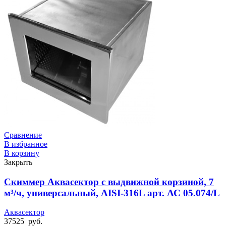
Сравнение
В избранное
В корзину
Закрыть
Скиммер Аквасектор с выдвижной корзиной, 7
м³/ч, универсальный, AISI-316L арт. АС 05.074/L
Аквасектор
37525
руб.