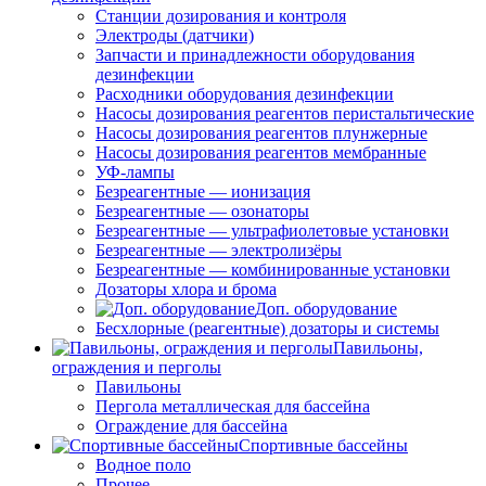
Станции дозирования и контроля
Электроды (датчики)
Запчасти и принадлежности оборудования
дезинфекции
Расходники оборудования дезинфекции
Насосы дозирования реагентов перистальтические
Насосы дозирования реагентов плунжерные
Насосы дозирования реагентов мембранные
УФ-лампы
Безреагентные — ионизация
Безреагентные — озонаторы
Безреагентные — ультрафиолетовые установки
Безреагентные — электролизёры
Безреагентные — комбинированные установки
Дозаторы хлора и брома
Доп. оборудование
Бесхлорные (реагентные) дозаторы и системы
Павильоны,
ограждения и перголы
Павильоны
Пергола металлическая для бассейна
Ограждение для бассейна
Спортивные бассейны
Водное поло
Прочее