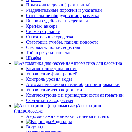
Прыжковые доски (трамплины)
Разделительные дорожки и указатели
Cигнальное оборудование, разметка
Вышки судейские, пьедесталы
Крепёж, анкера
Скамейки, лавки
Спасательные средства
Стартовые тумбы, панели поворота
Стеллажи, полки, корзины
Табло результатов, часы
Шкафы
Автоматика для бассейна
Комплексное управление
Управление фильтрацией
Контроль уровня воды
Автоматические вентили обратной промывки
Управление аттракционами
Комплектующие и принадлежности автоматики
Счётчики-расходомеры
Аттракционы
(гидромассаж)
Аэромассажные лежаки, сиденья и плато
Водопады
Водопады