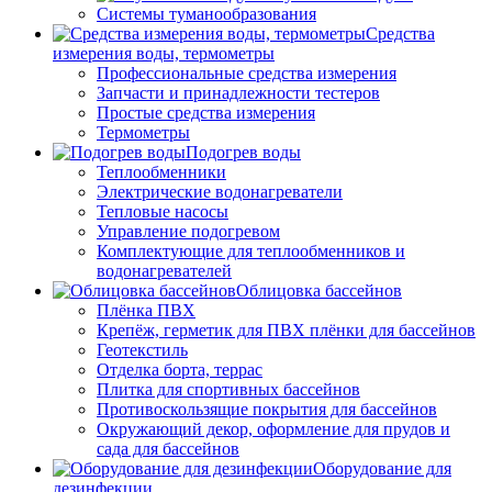
Системы туманообразования
Средства
измерения воды, термометры
Профессиональные средства измерения
Запчасти и принадлежности тестеров
Простые средства измерения
Термометры
Подогрев воды
Теплообменники
Электрические водонагреватели
Тепловые насосы
Управление подогревом
Комплектующие для теплообменников и
водонагревателей
Облицовка бассейнов
Плёнка ПВХ
Крепёж, герметик для ПВХ плёнки для бассейнов
Геотекстиль
Отделка борта, террас
Плитка для спортивных бассейнов
Противоскользящие покрытия для бассейнов
Окружающий декор, оформление для прудов и
сада для бассейнов
Оборудование для
дезинфекции