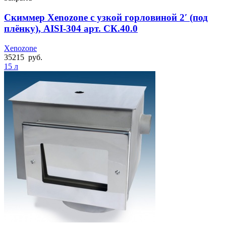
Скиммер Xenozone с узкой горловиной 2′ (под
плёнку), AISI-304 арт. СК.40.0
Xenozone
35215
руб.
15 л