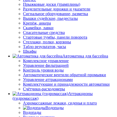
Прыжковые доски (трамплины)
Разделительные дорожки и указатели
Cигнальное оборудование, разметка
Вышки судейские, пьедесталы
Крепёж, анкера
Скамейки, лавки
Спасательные средства
Стартовые тумбы, панели поворота
Стеллажи, полки, корзины
Табло результатов, часы
Шкафы
Автоматика для бассейна
Комплексное управление
Управление фильтрацией
Контроль уровня воды
Автоматические вентили обратной промывки
Управление аттракционами
Комплектующие и принадлежности автоматики
Счётчики-расходомеры
Аттракционы
(гидромассаж)
Аэромассажные лежаки, сиденья и плато
Водопады
Водопады