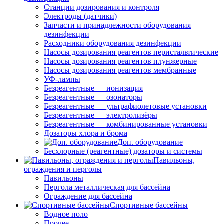
Станции дозирования и контроля
Электроды (датчики)
Запчасти и принадлежности оборудования
дезинфекции
Расходники оборудования дезинфекции
Насосы дозирования реагентов перистальтические
Насосы дозирования реагентов плунжерные
Насосы дозирования реагентов мембранные
УФ-лампы
Безреагентные — ионизация
Безреагентные — озонаторы
Безреагентные — ультрафиолетовые установки
Безреагентные — электролизёры
Безреагентные — комбинированные установки
Дозаторы хлора и брома
Доп. оборудование
Бесхлорные (реагентные) дозаторы и системы
Павильоны,
ограждения и перголы
Павильоны
Пергола металлическая для бассейна
Ограждение для бассейна
Спортивные бассейны
Водное поло
Прочее