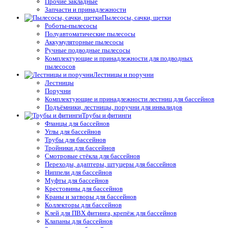
Прочие закладные
Запчасти и принадлежности
Пылесосы, сачки, щетки
Роботы-пылесосы
Полуавтоматические пылесосы
Аккумуляторные пылесосы
Ручные подводные пылесосы
Комплектующие и принадлежности для подводных
пылесосов
Лестницы и поручни
Лестницы
Поручни
Комплектующие и принадлежности лестниц для бассейнов
Подъёмники, лестницы, поручни для инвалидов
Трубы и фитинги
Фланцы для бассейнов
Углы для бассейнов
Трубы для бассейнов
Тройники для бассейнов
Смотровые стёкла для бассейнов
Переходы, адаптеры, штуцеры для бассейнов
Ниппели для бассейнов
Муфты для бассейнов
Крестовины для бассейнов
Краны и затворы для бассейнов
Коллекторы для бассейнов
Клей для ПВХ фитинга, крепёж для бассейнов
Клапаны для бассейнов