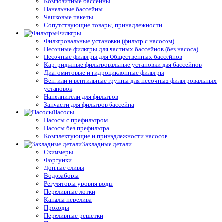
Композитные бассейны
Панельные бассейны
Чашковые пакеты
Сопутствующие товары, принадлежности
Фильтры
Фильтровальные установки (фильтр с насосом)
Песочные фильтры для частных бассейнов (без насоса)
Песочные фильтры для Общественных бассейнов
Картриджные фильтровальные установки для бассейнов
Диатомитовые и гидроциклонные фильтры
Вентили и вентильные группы для песочных фильтровальных
установок
Наполнители для фильтров
Запчасти для фильтров бассейна
Насосы
Насосы с префильтром
Насосы без префильтра
Комплектующие и принадлежности насосов
Закладные детали
Скиммеры
Форсунки
Донные сливы
Водозаборы
Регуляторы уровня воды
Переливные лотки
Каналы перелива
Проходы
Переливные решетки