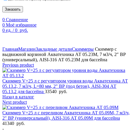
Заказать
0
Сравнение
0
Моё избранное
0
ед.
/
0
руб.
По техническим причинам цены могут быть не актуальны.
Просим уточнять наличие и цены у наших менеджеров.
Главная
Магазин
Закладные детали
Скиммеры
Скиммер с
выдвижной корзиной Акватехника АТ 05.23М, 7 м3/ч, 2″ ВР
(универсальный), AISI-316 АТ 05.23М для бассейна
Previous product
Скиммер V=25 л с регулятором уровня воды Акватехника АТ
05.13.2, 7 м3/ч, L=80 мм, 2" ВР (под бетон), AISI-304 АТ
05.13.2 для бассейна
33540
руб.
Назад в каталог
Next product
Скиммер V=25 л с переливом Акватехника АТ 05.09М, 7 м3/ч,
2" ВР (универсальный), AISI-316 АТ 05.09М для бассейна
41340
руб.
-