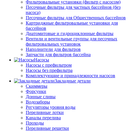
Фильтровальные установки (фильтр с насосом)
Песочные фильтры для частных бассейнов (без
насоса)
Песочные фильтры для Общественных бассейнов
Картриджные фильтровальные установки для
бассейнов
Диатомитовые и гидроциклонные фильтры
Вентили и вентильные группы для песочных
фильтровальных установок
Наполнители для фильтров
Запчасти для фильтров бассейна
Насосы
Насосы с префильтром
Насосы без префильтра
Комплектующие и принадлежности насосов
Закладные детали
Скиммеры
Форсунки
Донные сливы
Водозаборы
Регуляторы уровня воды
Переливные лотки
Каналы перелива
Проходы
Переливные решетки