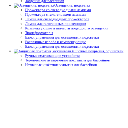
Заглушки для бассейнов
Освещение, подсветка
Прожектора со светодиодными лампами
Прожектора с галогеновыми лампами
Лампы для светодиодных прожекторов
Лампы для галогеновых прожекторов
Комплектующие и запчасти подводного освещения
Трансформаторы
Блоки управления для освещения и подсветки
Распаячные короба и комплектующие
Блоки управления для освещения и подсветки
Защитные покрытия, осушители
Ручные сматывающие устройства
Термические пузырьковые покрывала для бассейнов
Натяжные и жёсткие укрытия для бассейнов
Автоматические защитные покрытия для бассейнов
Осушители воздуха
Системы туманообразования
Средства измерения воды,
термометры
Профессиональные средства измерения
Запчасти и принадлежности тестеров
Простые средства измерения
Термометры
Подогрев воды
Теплообменники
Электрические водонагреватели
Тепловые насосы