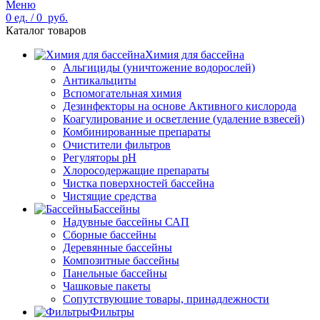
Меню
0
ед.
/
0
руб.
Каталог товаров
Химия для бассейна
Альгициды (уничтожение водорослей)
Антикальциты
Вспомогательная химия
Дезинфекторы на основе Активного кислорода
Коагулирование и осветление (удаление взвесей)
Комбинированные препараты
Очистители фильтров
Регуляторы pH
Хлоросодержащие препараты
Чистка поверхностей бассейна
Чистящие средства
Бассейны
Надувные бассейны САП
Сборные бассейны
Деревянные бассейны
Композитные бассейны
Панельные бассейны
Чашковые пакеты
Сопутствующие товары, принадлежности
Фильтры