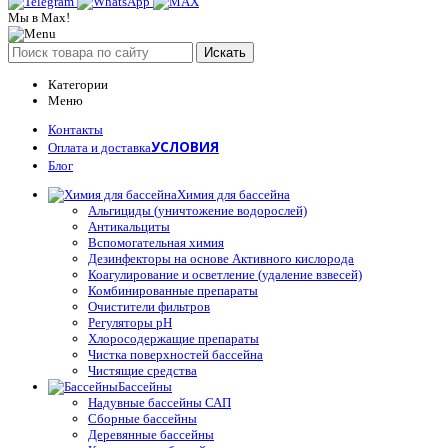
Мы в Max!
Искать
Категории
Меню
Контакты
УСЛОВИЯ
Оплата и доставка
Блог
Химия для бассейна
Альгициды (уничтожение водорослей)
Антикальциты
Вспомогательная химия
Дезинфекторы на основе Активного кислорода
Коагулирование и осветление (удаление взвесей)
Комбинированные препараты
Очистители фильтров
Регуляторы pH
Хлоросодержащие препараты
Чистка поверхностей бассейна
Чистящие средства
Бассейны
Надувные бассейны САП
Сборные бассейны
Деревянные бассейны