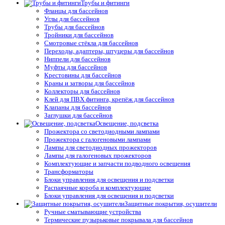
Трубы и фитинги
Фланцы для бассейнов
Углы для бассейнов
Трубы для бассейнов
Тройники для бассейнов
Смотровые стёкла для бассейнов
Переходы, адаптеры, штуцеры для бассейнов
Ниппели для бассейнов
Муфты для бассейнов
Крестовины для бассейнов
Краны и затворы для бассейнов
Коллекторы для бассейнов
Клей для ПВХ фитинга, крепёж для бассейнов
Клапаны для бассейнов
Заглушки для бассейнов
Освещение, подсветка
Прожектора со светодиодными лампами
Прожектора с галогеновыми лампами
Лампы для светодиодных прожекторов
Лампы для галогеновых прожекторов
Комплектующие и запчасти подводного освещения
Трансформаторы
Блоки управления для освещения и подсветки
Распаячные короба и комплектующие
Блоки управления для освещения и подсветки
Защитные покрытия, осушители
Ручные сматывающие устройства
Термические пузырьковые покрывала для бассейнов