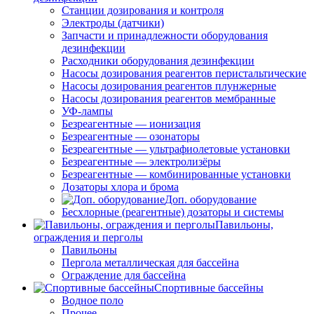
Станции дозирования и контроля
Электроды (датчики)
Запчасти и принадлежности оборудования
дезинфекции
Расходники оборудования дезинфекции
Насосы дозирования реагентов перистальтические
Насосы дозирования реагентов плунжерные
Насосы дозирования реагентов мембранные
УФ-лампы
Безреагентные — ионизация
Безреагентные — озонаторы
Безреагентные — ультрафиолетовые установки
Безреагентные — электролизёры
Безреагентные — комбинированные установки
Дозаторы хлора и брома
Доп. оборудование
Бесхлорные (реагентные) дозаторы и системы
Павильоны,
ограждения и перголы
Павильоны
Пергола металлическая для бассейна
Ограждение для бассейна
Спортивные бассейны
Водное поло
Прочее