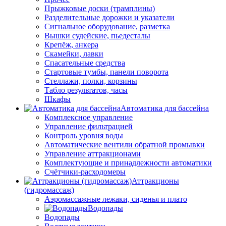
Прыжковые доски (трамплины)
Разделительные дорожки и указатели
Cигнальное оборудование, разметка
Вышки судейские, пьедесталы
Крепёж, анкера
Скамейки, лавки
Спасательные средства
Стартовые тумбы, панели поворота
Стеллажи, полки, корзины
Табло результатов, часы
Шкафы
Автоматика для бассейна
Комплексное управление
Управление фильтрацией
Контроль уровня воды
Автоматические вентили обратной промывки
Управление аттракционами
Комплектующие и принадлежности автоматики
Счётчики-расходомеры
Аттракционы
(гидромассаж)
Аэромассажные лежаки, сиденья и плато
Водопады
Водопады