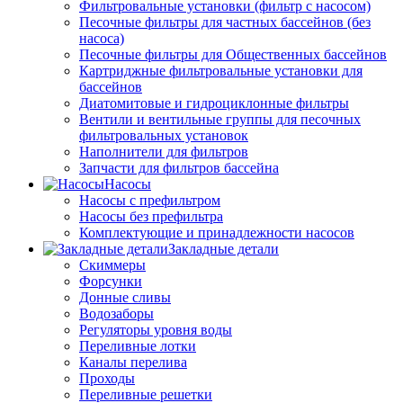
Фильтровальные установки (фильтр с насосом)
Песочные фильтры для частных бассейнов (без
насоса)
Песочные фильтры для Общественных бассейнов
Картриджные фильтровальные установки для
бассейнов
Диатомитовые и гидроциклонные фильтры
Вентили и вентильные группы для песочных
фильтровальных установок
Наполнители для фильтров
Запчасти для фильтров бассейна
Насосы
Насосы с префильтром
Насосы без префильтра
Комплектующие и принадлежности насосов
Закладные детали
Скиммеры
Форсунки
Донные сливы
Водозаборы
Регуляторы уровня воды
Переливные лотки
Каналы перелива
Проходы
Переливные решетки