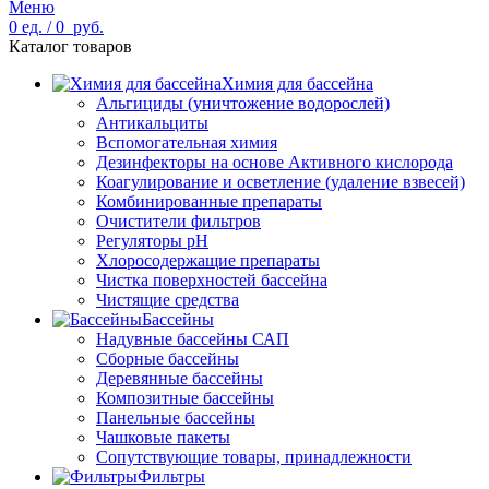
Меню
0
ед.
/
0
руб.
Каталог товаров
Химия для бассейна
Альгициды (уничтожение водорослей)
Антикальциты
Вспомогательная химия
Дезинфекторы на основе Активного кислорода
Коагулирование и осветление (удаление взвесей)
Комбинированные препараты
Очистители фильтров
Регуляторы pH
Хлоросодержащие препараты
Чистка поверхностей бассейна
Чистящие средства
Бассейны
Надувные бассейны САП
Сборные бассейны
Деревянные бассейны
Композитные бассейны
Панельные бассейны
Чашковые пакеты
Сопутствующие товары, принадлежности
Фильтры