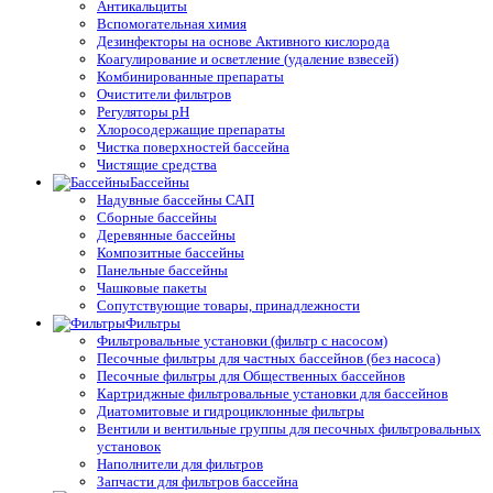
Антикальциты
Вспомогательная химия
Дезинфекторы на основе Активного кислорода
Коагулирование и осветление (удаление взвесей)
Комбинированные препараты
Очистители фильтров
Регуляторы pH
Хлоросодержащие препараты
Чистка поверхностей бассейна
Чистящие средства
Бассейны
Надувные бассейны САП
Сборные бассейны
Деревянные бассейны
Композитные бассейны
Панельные бассейны
Чашковые пакеты
Сопутствующие товары, принадлежности
Фильтры
Фильтровальные установки (фильтр с насосом)
Песочные фильтры для частных бассейнов (без насоса)
Песочные фильтры для Общественных бассейнов
Картриджные фильтровальные установки для бассейнов
Диатомитовые и гидроциклонные фильтры
Вентили и вентильные группы для песочных фильтровальных
установок
Наполнители для фильтров
Запчасти для фильтров бассейна