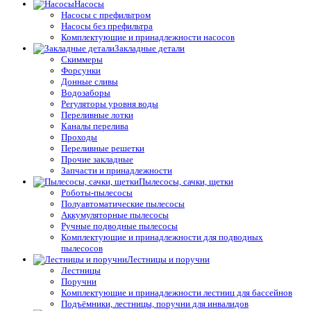
Насосы
Насосы с префильтром
Насосы без префильтра
Комплектующие и принадлежности насосов
Закладные детали
Скиммеры
Форсунки
Донные сливы
Водозаборы
Регуляторы уровня воды
Переливные лотки
Каналы перелива
Проходы
Переливные решетки
Прочие закладные
Запчасти и принадлежности
Пылесосы, сачки, щетки
Роботы-пылесосы
Полуавтоматические пылесосы
Аккумуляторные пылесосы
Ручные подводные пылесосы
Комплектующие и принадлежности для подводных
пылесосов
Лестницы и поручни
Лестницы
Поручни
Комплектующие и принадлежности лестниц для бассейнов
Подъёмники, лестницы, поручни для инвалидов