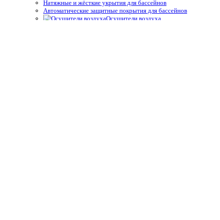
Натяжные и жёсткие укрытия для бассейнов
Автоматические защитные покрытия для бассейнов
Осушители воздуха
Системы туманообразования
Средства измерения воды,
термометры
Профессиональные средства измерения
Запчасти и принадлежности тестеров
Простые средства измерения
Термометры
Подогрев воды
Теплообменники
Электрические водонагреватели
Тепловые насосы
Управление подогревом
Комплектующие для теплообменников и водонагревателей
Облицовка бассейнов
Плёнка ПВХ
Крепёж, герметик для ПВХ плёнки для бассейнов
Геотекстиль
Отделка борта, террас
Плитка для спортивных бассейнов
Противоскользящие покрытия для бассейнов
Окружающий декор, оформление для прудов и сада для
бассейнов
Оборудование для дезинфекции
Станции дозирования и контроля
Электроды (датчики)