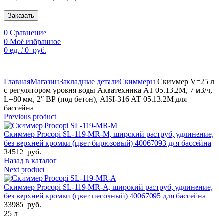
Заказать
0
Сравнение
0
Моё избранное
0
ед.
/
0
руб.
По техническим причинам цены могут быть не актуальны.
Просим уточнять наличие и цены у наших менеджеров.
Главная
Магазин
Закладные детали
Скиммеры
Скиммер V=25 л
с регулятором уровня воды Акватехника АТ 05.13.2М, 7 м3/ч,
L=80 мм, 2″ ВР (под бетон), AISI-316 АТ 05.13.2М для
бассейна
Previous product
Скиммер Procopi SL-119-MR-M, широкий раструб, удлинение,
без верхней кромки (цвет бирюзовый) 40067093 для бассейна
34512
руб.
Назад в каталог
Next product
Скиммер Procopi SL-119-MR-A, широкий раструб, удлинение,
без верхней кромки (цвет песочный) 40067095 для бассейна
33985
руб.
25 л