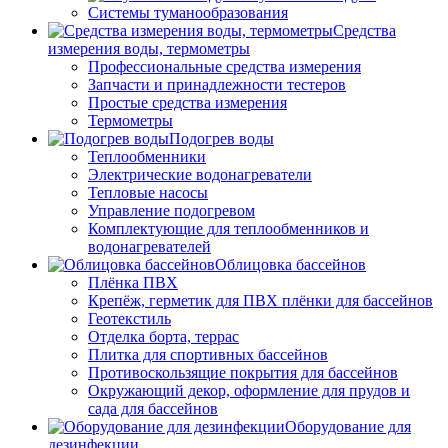
Системы туманообразования
Средства
измерения воды, термометры
Профессиональные средства измерения
Запчасти и принадлежности тестеров
Простые средства измерения
Термометры
Подогрев воды
Теплообменники
Электрические водонагреватели
Тепловые насосы
Управление подогревом
Комплектующие для теплообменников и
водонагревателей
Облицовка бассейнов
Плёнка ПВХ
Крепёж, герметик для ПВХ плёнки для бассейнов
Геотекстиль
Отделка борта, террас
Плитка для спортивных бассейнов
Противоскользящие покрытия для бассейнов
Окружающий декор, оформление для прудов и
сада для бассейнов
Оборудование для
дезинфекции