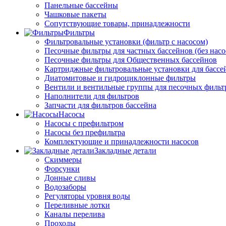
Панельные бассейны
Чашковые пакеты
Сопутствующие товары, принадлежности
Фильтры
Фильтровальные установки (фильтр с насосом)
Песочные фильтры для частных бассейнов (без насо
Песочные фильтры для Общественных бассейнов
Картриджные фильтровальные установки для бассе
Диатомитовые и гидроциклонные фильтры
Вентили и вентильные группы для песочных фильт
Наполнители для фильтров
Запчасти для фильтров бассейна
Насосы
Насосы с префильтром
Насосы без префильтра
Комплектующие и принадлежности насосов
Закладные детали
Скиммеры
Форсунки
Донные сливы
Водозаборы
Регуляторы уровня воды
Переливные лотки
Каналы перелива
Проходы