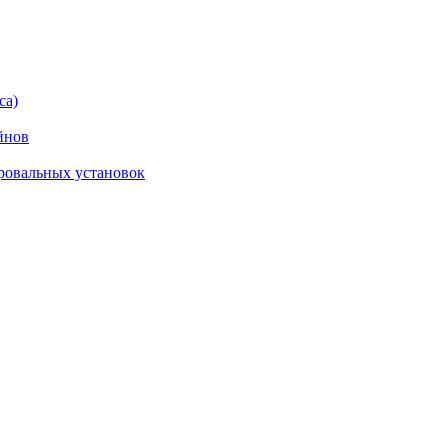
са)
йнов
ровальных установок