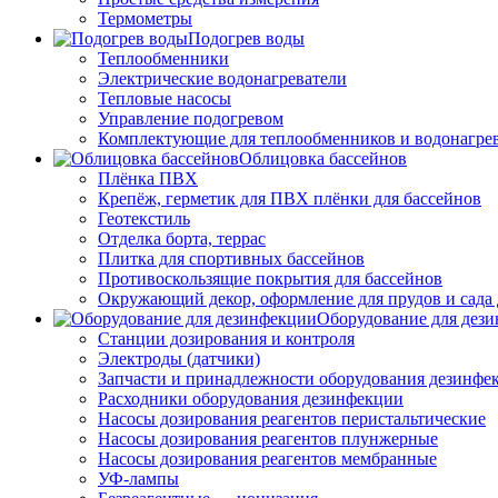
Термометры
Подогрев воды
Теплообменники
Электрические водонагреватели
Тепловые насосы
Управление подогревом
Комплектующие для теплообменников и водонагре
Облицовка бассейнов
Плёнка ПВХ
Крепёж, герметик для ПВХ плёнки для бассейнов
Геотекстиль
Отделка борта, террас
Плитка для спортивных бассейнов
Противоскользящие покрытия для бассейнов
Окружающий декор, оформление для прудов и сада 
Оборудование для дез
Станции дозирования и контроля
Электроды (датчики)
Запчасти и принадлежности оборудования дезинфе
Расходники оборудования дезинфекции
Насосы дозирования реагентов перистальтические
Насосы дозирования реагентов плунжерные
Насосы дозирования реагентов мембранные
УФ-лампы