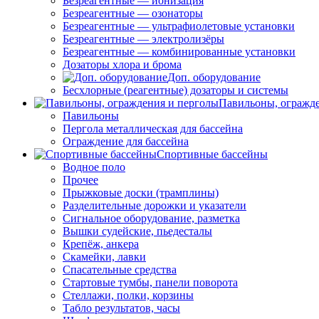
Безреагентные — ионизация
Безреагентные — озонаторы
Безреагентные — ультрафиолетовые установки
Безреагентные — электролизёры
Безреагентные — комбинированные установки
Дозаторы хлора и брома
Доп. оборудование
Бесхлорные (реагентные) дозаторы и системы
Павильоны, огражд
Павильоны
Пергола металлическая для бассейна
Ограждение для бассейна
Спортивные бассейны
Водное поло
Прочее
Прыжковые доски (трамплины)
Разделительные дорожки и указатели
Cигнальное оборудование, разметка
Вышки судейские, пьедесталы
Крепёж, анкера
Скамейки, лавки
Спасательные средства
Стартовые тумбы, панели поворота
Стеллажи, полки, корзины
Табло результатов, часы