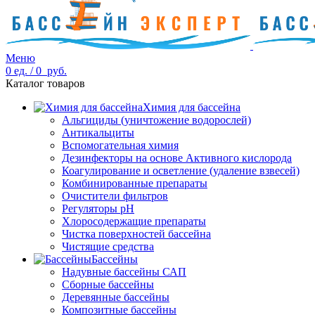
Меню
0
ед.
/
0
руб.
Каталог товаров
Химия для бассейна
Альгициды (уничтожение водорослей)
Антикальциты
Вспомогательная химия
Дезинфекторы на основе Активного кислорода
Коагулирование и осветление (удаление взвесей)
Комбинированные препараты
Очистители фильтров
Регуляторы pH
Хлоросодержащие препараты
Чистка поверхностей бассейна
Чистящие средства
Бассейны
Надувные бассейны САП
Сборные бассейны
Деревянные бассейны
Композитные бассейны