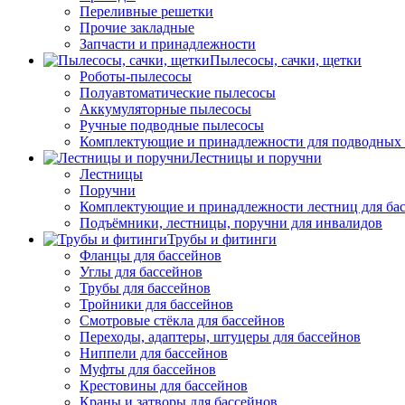
Переливные решетки
Прочие закладные
Запчасти и принадлежности
Пылесосы, сачки, щетки
Роботы-пылесосы
Полуавтоматические пылесосы
Аккумуляторные пылесосы
Ручные подводные пылесосы
Комплектующие и принадлежности для подводных
Лестницы и поручни
Лестницы
Поручни
Комплектующие и принадлежности лестниц для ба
Подъёмники, лестницы, поручни для инвалидов
Трубы и фитинги
Фланцы для бассейнов
Углы для бассейнов
Трубы для бассейнов
Тройники для бассейнов
Смотровые стёкла для бассейнов
Переходы, адаптеры, штуцеры для бассейнов
Ниппели для бассейнов
Муфты для бассейнов
Крестовины для бассейнов
Краны и затворы для бассейнов