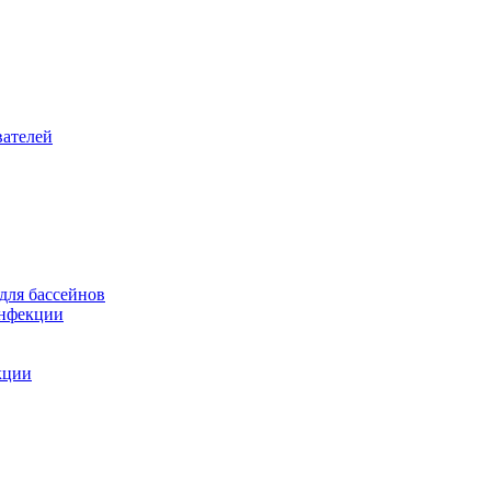
вателей
для бассейнов
инфекции
кции