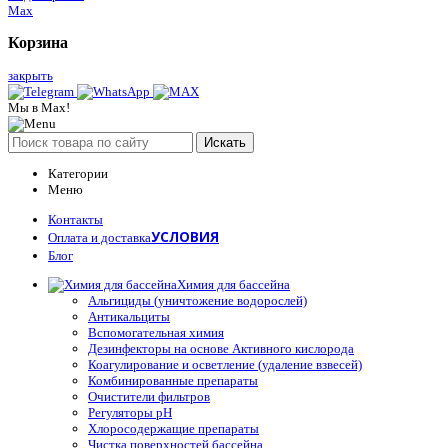
Max
Корзина
закрыть
Мы в Max!
Искать
Категории
Меню
Контакты
УСЛОВИЯ
Оплата и доставка
Блог
Химия для бассейна
Альгициды (уничтожение водорослей)
Антикальциты
Вспомогательная химия
Дезинфекторы на основе Активного кислорода
Коагулирование и осветление (удаление взвесей)
Комбинированные препараты
Очистители фильтров
Регуляторы pH
Хлоросодержащие препараты
Чистка поверхностей бассейна