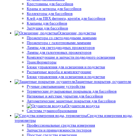
Крестовины для бассейнов
Краны и затворы для бассейнов
Коллекторы для бассейнов
Клей для ПВХ фитинга, крепёж для бассейнов
Клапаны для бассейнов
Заглушки для бассейнов
Освещение, подсветка
Прожектора со светодиодными лампами
Прожектора с галогеновыми лампами
Лампы для светодиодных прожекторов
Лампы для галогеновых прожекторов
Комплектующие и запчасти подводного освещения
Трансформаторы
Блоки управления для освещения и подсветки
Распаячные короба и комплектующие
Блоки управления для освещения и подсветки
Защитные покрытия, осушители
Ручные сматывающие устройства
Термические пузырьковые покрывала для бассейнов
Натяжные и жёсткие укрытия для бассейнов
Автоматические защитные покрытия для бассейнов
Осушители воздуха
Системы туманообразования
Средства измерения воды,
термометры
Профессиональные средства измерения
Запчасти и принадлежности тестеров
Простые средства измерения