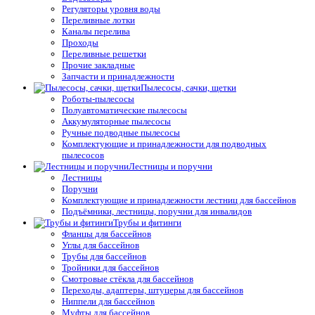
Регуляторы уровня воды
Переливные лотки
Каналы перелива
Проходы
Переливные решетки
Прочие закладные
Запчасти и принадлежности
Пылесосы, сачки, щетки
Роботы-пылесосы
Полуавтоматические пылесосы
Аккумуляторные пылесосы
Ручные подводные пылесосы
Комплектующие и принадлежности для подводных
пылесосов
Лестницы и поручни
Лестницы
Поручни
Комплектующие и принадлежности лестниц для бассейнов
Подъёмники, лестницы, поручни для инвалидов
Трубы и фитинги
Фланцы для бассейнов
Углы для бассейнов
Трубы для бассейнов
Тройники для бассейнов
Смотровые стёкла для бассейнов
Переходы, адаптеры, штуцеры для бассейнов
Ниппели для бассейнов
Муфты для бассейнов