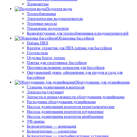
Термометры
Подогрев воды
Теплообменники
Электрические водонагреватели
Тепловые насосы
Управление подогревом
Комплектующие для теплообменников и водонагревателей
Облицовка бассейнов
Плёнка ПВХ
Крепёж, герметик для ПВХ плёнки для бассейнов
Геотекстиль
Отделка борта, террас
Плитка для спортивных бассейнов
Противоскользящие покрытия для бассейнов
Окружающий декор, оформление для прудов и сада для
бассейнов
Оборудование для дезинфекции
Станции дозирования и контроля
Электроды (датчики)
Запчасти и принадлежности оборудования дезинфекции
Расходники оборудования дезинфекции
Насосы дозирования реагентов перистальтические
Насосы дозирования реагентов плунжерные
Насосы дозирования реагентов мембранные
УФ-лампы
Безреагентные — ионизация
Безреагентные — озонаторы
Безреагентные — ультрафиолетовые установки