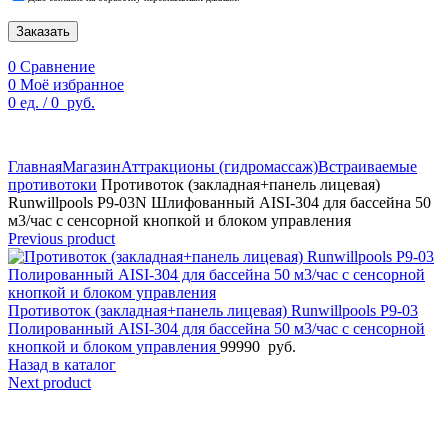
Заказать
0
Сравнение
0
Моё избранное
0
ед.
/
0
руб.
По техническим причинам цены могут быть не актуальны.
Просим уточнять наличие и цены у наших менеджеров.
Главная
Магазин
Аттракционы (гидромассаж)
Встраиваемые
противотоки
Противоток (закладная+панель лицевая)
Runwillpools Р9-03N Шлифованный AISI-304 для бассейна 50
м3/час с сенсорной кнопкой и блоком управления
Previous product
Противоток (закладная+панель лицевая) Runwillpools Р9-03
Полированный AISI-304 для бассейна 50 м3/час с сенсорной
кнопкой и блоком управления
99990
руб.
Назад в каталог
Next product