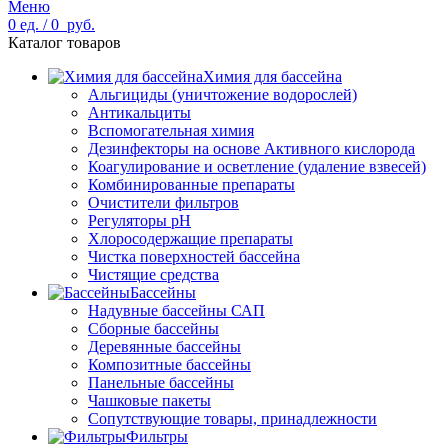
Меню
0
ед.
/
0
руб.
Каталог товаров
Химия для бассейна
Альгициды (уничтожение водорослей)
Антикальциты
Вспомогательная химия
Дезинфекторы на основе Активного кислорода
Коагулирование и осветление (удаление взвесей)
Комбинированные препараты
Очистители фильтров
Регуляторы pH
Хлоросодержащие препараты
Чистка поверхностей бассейна
Чистящие средства
Бассейны
Надувные бассейны САП
Сборные бассейны
Деревянные бассейны
Композитные бассейны
Панельные бассейны
Чашковые пакеты
Сопутствующие товары, принадлежности
Фильтры