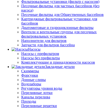
Фильтровальные установки (фильтр с насосом)
Песочные фильтры для частных бассейнов (без
насоса)
Песочные фильтры для Общественных бассейнов
Картриджные фильтровальные установки для
бассейнов
Диатомитовые и гидроциклонные фильтры
Вентили и вентильные группы для песочных
фильтровальных установок
Наполнители для фильтров
Запчасти для фильтров бассейна
Насосы
Насосы с префильтром
Насосы без префильтра
Комплектующие и принадлежности насосов
Закладные детали
Скиммеры
Форсунки
Донные сливы
Водозаборы
Регуляторы уровня воды
Переливные лотки
Каналы перелива
Проходы
Переливные решетки