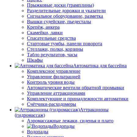
Прыжковые доски (трамплины)
Разделительные дорожки и указатели
Cигнальное оборудование, разметка
Вышки судейские, пьедесталы
Крепёж, анкера
Скамейки, лавки
Спасательные средства
Стартовые тумбы, панели поворота
Стеллажи, полки, корзины
Табло результатов, часы
Шкафы
Автоматика для бассейна
Комплексное управление
Управление фильтрацией
Контроль уровня воды
Автоматические вентили обратной промывки
Управление аттракционами
Комплектующие и принадлежности автоматики
Счётчики-расходомеры
Аттракционы
(гидромассаж)
Аэромассажные лежаки, сиденья и плато
Водопады
Водопады