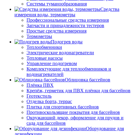
Системы туманообразования
Средства
измерения воды, термометры
Профессиональные средства измерения
Запчасти и принадлежности тестеров
Простые средства измерения
Термометры
Подогрев воды
Теплообменники
Электрические водонагреватели
Тепловые насосы
Управление подогревом
Комплектующие для теплообменников и
водонагревателей
Облицовка бассейнов
Плёнка ПВХ
Крепёж, герметик для ПВХ плёнки для бассейнов
Геотекстиль
Отделка борта, террас
Плитка для спортивных бассейнов
Противоскользящие покрытия для бассейнов
Окружающий декор, оформление для прудов и
сада для бассейнов
Оборудование для
дезинфекции