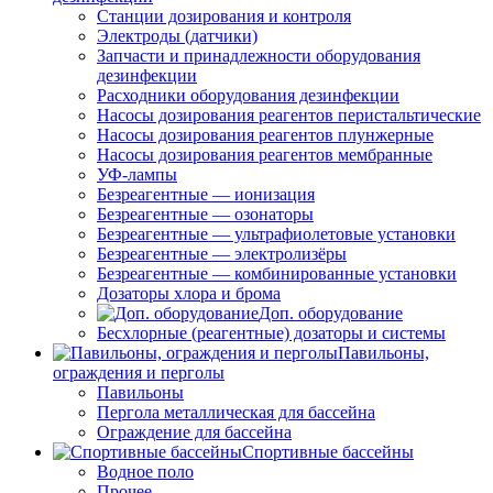
Станции дозирования и контроля
Электроды (датчики)
Запчасти и принадлежности оборудования
дезинфекции
Расходники оборудования дезинфекции
Насосы дозирования реагентов перистальтические
Насосы дозирования реагентов плунжерные
Насосы дозирования реагентов мембранные
УФ-лампы
Безреагентные — ионизация
Безреагентные — озонаторы
Безреагентные — ультрафиолетовые установки
Безреагентные — электролизёры
Безреагентные — комбинированные установки
Дозаторы хлора и брома
Доп. оборудование
Бесхлорные (реагентные) дозаторы и системы
Павильоны,
ограждения и перголы
Павильоны
Пергола металлическая для бассейна
Ограждение для бассейна
Спортивные бассейны
Водное поло
Прочее