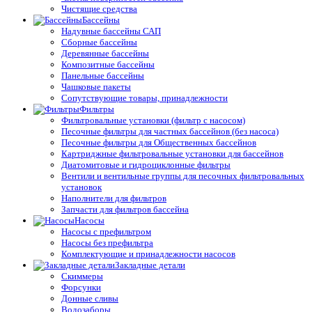
Чистящие средства
Бассейны
Надувные бассейны САП
Сборные бассейны
Деревянные бассейны
Композитные бассейны
Панельные бассейны
Чашковые пакеты
Сопутствующие товары, принадлежности
Фильтры
Фильтровальные установки (фильтр с насосом)
Песочные фильтры для частных бассейнов (без насоса)
Песочные фильтры для Общественных бассейнов
Картриджные фильтровальные установки для бассейнов
Диатомитовые и гидроциклонные фильтры
Вентили и вентильные группы для песочных фильтровальных
установок
Наполнители для фильтров
Запчасти для фильтров бассейна
Насосы
Насосы с префильтром
Насосы без префильтра
Комплектующие и принадлежности насосов
Закладные детали
Скиммеры
Форсунки
Донные сливы
Водозаборы