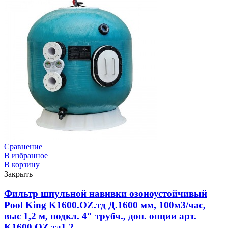
Сравнение
В избранное
В корзину
Закрыть
Фильтр шпульной навивки озоноустойчивый
Pool King K1600.OZ.тд Д.1600 мм, 100м3/час,
выс 1,2 м, подкл. 4″ трубч., доп. опции арт.
K1600.OZ.тд1.2