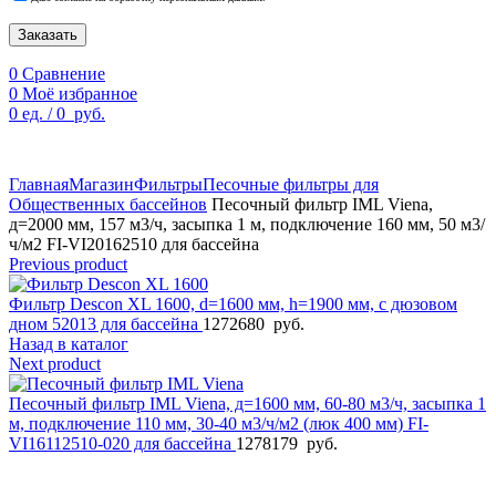
Заказать
0
Сравнение
0
Моё избранное
0
ед.
/
0
руб.
По техническим причинам цены могут быть не актуальны.
Просим уточнять наличие и цены у наших менеджеров.
Главная
Магазин
Фильтры
Песочные фильтры для
Общественных бассейнов
Песочный фильтр IML Viena,
д=2000 мм, 157 м3/ч, засыпка 1 м, подключение 160 мм, 50 м3/
ч/м2 FI-VI20162510 для бассейна
Previous product
Фильтр Descon XL 1600, d=1600 мм, h=1900 мм, с дюзовом
дном 52013 для бассейна
1272680
руб.
Назад в каталог
Next product
Песочный фильтр IML Viena, д=1600 мм, 60-80 м3/ч, засыпка 1
м, подключение 110 мм, 30-40 м3/ч/м2 (люк 400 мм) FI-
VI16112510-020 для бассейна
1278179
руб.