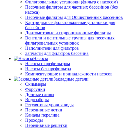
Фильтровальные установки (фильтр с насосом)
Песочные фильтры для частных бассейнов (без
насоса)
Песочные фильтры для Общественных бассейнов
Картриджные фильтровальные установки для
бассейнов
Диатомитовые и гидроциклонные фильтры
Вентили и вентильные группы для песочных
фильтровальных установок
Наполнители для фильтров
Запчасти для фильтров бассейна
Насосы
Насосы с префильтром
Насосы без префильтра
Комплектующие и принадлежности насосов
Закладные детали
Скиммеры
Форсунки
Донные сливы
Водозаборы
Регуляторы уровня воды
Переливные лотки
Каналы перелива
Проходы
Переливные решетки