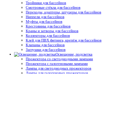
Тройники для бассейнов
Смотровые стёкла для бассейнов
Переходы, адаптеры, штуцеры для бассейнов
Ниппели для бассейнов
Муфты для бассейнов
Крестовины для бассейнов
Краны и затворы для бассейнов
Коллекторы для бассейнов
Клей для ПВХ фитинга, крепёж для бассейнов
Клапаны для бассейнов
Заглушки для бассейнов
Освещение, подсветка
Прожектора со светодиодными лампами
Прожектора с галогеновыми лампами
Лампы для светодиодных прожекторов
Лампы для галогеновых прожекторов
Комплектующие и запчасти подводного освещения
Трансформаторы
Блоки управления для освещения и подсветки
Распаячные короба и комплектующие
Блоки управления для освещения и подсветки
Защитные покрытия, осушители
Ручные сматывающие устройства
Термические пузырьковые покрывала для бассейнов
Натяжные и жёсткие укрытия для бассейнов
Автоматические защитные покрытия для бассейнов
Осушители воздуха
Системы туманообразования