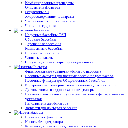
Комбинированные препараты
Очистители фильтров
Регуляторы pH
Хлоросодержащие препараты
Чистка поверхностей бассейна
Чистящие средства
Бассейны
Надувные бассейны САП
Сборные бассейны
Деревянные бассейны
Композитные бассейны
Панельные бассейны
Чашковые пакеты
Сопутствующие товары, принадлежности
Фильтры
Фильтровальные установки (фильтр с насосом)
Песочные фильтры для частных бассейнов (без насоса)
Песочные фильтры для Общественных бассейнов
Картриджные фильтровальные установки для бассейнов
Диатомитовые и гидроциклонные фильтры
Вентили и вентильные группы для песочных фильтровальных
установок
Наполнители для фильтров
Запчасти для фильтров бассейна
Насосы
Насосы с префильтром
Насосы без префильтра
Комплектующие и принадлежности насосов