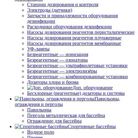
Станции дозирования и контроля
Электроды (датчики)
Запчасти и принадлежности оборудования
дезинфекции
Расходники оборудования дезинфекции
Насосы дозирования реагентов перистальтические
Насосы дозирования реагентов плунжерные
Насосы дозирования реагентов мембранные
УФ-лампы
Безреагентные — ионизация
Безреагентные — озонаторы
Безреагентные — ультрафиолетовые установки
Безреагентные — электролизёры
Безреагентные — комбинированные установки
Дозаторы хлора и брома
Доп. оборудование
Бесхлорные (реагентные) дозаторы и системы
Павильоны,
ограждения и перголы
Павильоны
Пергола металлическая для бассейна
Ограждение для бассейна
Спортивные бассейны
Водное поло
Прочее