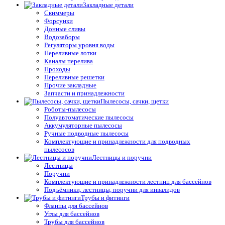
Закладные детали
Скиммеры
Форсунки
Донные сливы
Водозаборы
Регуляторы уровня воды
Переливные лотки
Каналы перелива
Проходы
Переливные решетки
Прочие закладные
Запчасти и принадлежности
Пылесосы, сачки, щетки
Роботы-пылесосы
Полуавтоматические пылесосы
Аккумуляторные пылесосы
Ручные подводные пылесосы
Комплектующие и принадлежности для подводных
пылесосов
Лестницы и поручни
Лестницы
Поручни
Комплектующие и принадлежности лестниц для бассейнов
Подъёмники, лестницы, поручни для инвалидов
Трубы и фитинги
Фланцы для бассейнов
Углы для бассейнов
Трубы для бассейнов