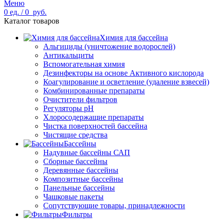
Меню
0
ед.
/
0
руб.
Каталог товаров
Химия для бассейна
Альгициды (уничтожение водорослей)
Антикальциты
Вспомогательная химия
Дезинфекторы на основе Активного кислорода
Коагулирование и осветление (удаление взвесей)
Комбинированные препараты
Очистители фильтров
Регуляторы pH
Хлоросодержащие препараты
Чистка поверхностей бассейна
Чистящие средства
Бассейны
Надувные бассейны САП
Сборные бассейны
Деревянные бассейны
Композитные бассейны
Панельные бассейны
Чашковые пакеты
Сопутствующие товары, принадлежности
Фильтры