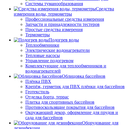
Системы туманообразования
Средства
измерения воды, термометры
Профессиональные средства измерения
Запчасти и принадлежности тестеров
Простые средства измерения
Термометры
Подогрев воды
Теплообменники
Электрические водонагреватели
Тепловые насосы
Управление подогревом
Комплектующие для теплообменников и
водонагревателей
Облицовка бассейнов
Плёнка ПВХ
Крепёж, герметик для ПВХ плёнки для бассейнов
Геотекстиль
Отделка борта, террас
Плитка для спортивных бассейнов
Противоскользящие покрытия для бассейнов
Окружающий декор, оформление для прудов и
сада для бассейнов
Оборудование для
дезинфекции