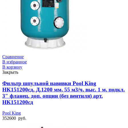
Сравнение
В избранное
В корзину
Закрыть
Фильтр шпульной навивки Pool King
HK151200cд, Д.1200 мм, 55 м3/ч, выс. 1 м, подкл.
3″ фланец, доп. опции (без вентиля) арт.
HK151200сд
Pool King
352600
руб.