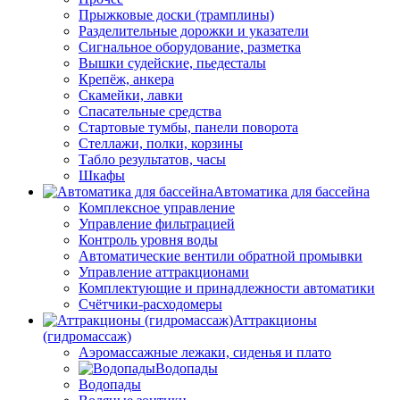
Прыжковые доски (трамплины)
Разделительные дорожки и указатели
Cигнальное оборудование, разметка
Вышки судейские, пьедесталы
Крепёж, анкера
Скамейки, лавки
Спасательные средства
Стартовые тумбы, панели поворота
Стеллажи, полки, корзины
Табло результатов, часы
Шкафы
Автоматика для бассейна
Комплексное управление
Управление фильтрацией
Контроль уровня воды
Автоматические вентили обратной промывки
Управление аттракционами
Комплектующие и принадлежности автоматики
Счётчики-расходомеры
Аттракционы
(гидромассаж)
Аэромассажные лежаки, сиденья и плато
Водопады
Водопады