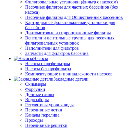
Фильтровальные установки (фильтр с насосом)
Песочные фильтры для частных бассейнов (без
насоса)
Песочные фильтры для Общественных бассейнов
Картриджные фильтровальные установки для
бассейнов
Диатомитовые и гидроциклонные фильтры
Вентили и вентильные группы для песочных
фильтровальных установок
Наполнители для фильтров
Запчасти для фильтров бассейна
Насосы
Насосы с префильтром
Насосы без префильтра
Комплектующие и принадлежности насосов
Закладные детали
Скиммеры
Форсунки
Донные сливы
Водозаборы
Регуляторы уровня воды
Переливные лотки
Каналы перелива
Проходы
Переливные решетки