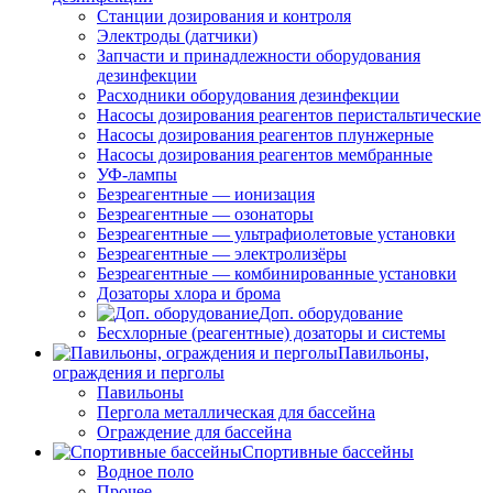
Станции дозирования и контроля
Электроды (датчики)
Запчасти и принадлежности оборудования
дезинфекции
Расходники оборудования дезинфекции
Насосы дозирования реагентов перистальтические
Насосы дозирования реагентов плунжерные
Насосы дозирования реагентов мембранные
УФ-лампы
Безреагентные — ионизация
Безреагентные — озонаторы
Безреагентные — ультрафиолетовые установки
Безреагентные — электролизёры
Безреагентные — комбинированные установки
Дозаторы хлора и брома
Доп. оборудование
Бесхлорные (реагентные) дозаторы и системы
Павильоны,
ограждения и перголы
Павильоны
Пергола металлическая для бассейна
Ограждение для бассейна
Спортивные бассейны
Водное поло
Прочее