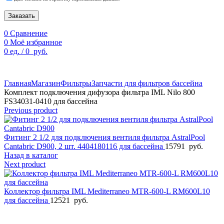
Заказать
0
Сравнение
0
Моё избранное
0
ед.
/
0
руб.
По техническим причинам цены могут быть не актуальны.
Просим уточнять наличие и цены у наших менеджеров.
Главная
Магазин
Фильтры
Запчасти для фильтров бассейна
Комплект подключения дифузора фильтра IML Nilo 800
FS34031-0410 для бассейна
Previous product
Фитинг 2 1/2 для подключения вентиля фильтра AstralPool
Cantabric D900, 2 шт. 4404180116 для бассейна
15791
руб.
Назад в каталог
Next product
Коллектор фильтра IML Mediterraneo MTR-600-L RM600L10
для бассейна
12521
руб.