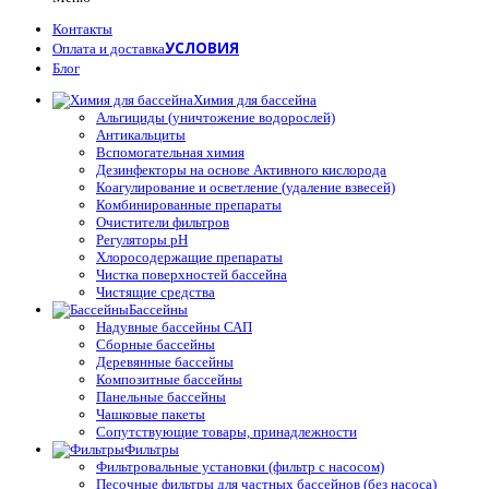
Контакты
УСЛОВИЯ
Оплата и доставка
Блог
Химия для бассейна
Альгициды (уничтожение водорослей)
Антикальциты
Вспомогательная химия
Дезинфекторы на основе Активного кислорода
Коагулирование и осветление (удаление взвесей)
Комбинированные препараты
Очистители фильтров
Регуляторы pH
Хлоросодержащие препараты
Чистка поверхностей бассейна
Чистящие средства
Бассейны
Надувные бассейны САП
Сборные бассейны
Деревянные бассейны
Композитные бассейны
Панельные бассейны
Чашковые пакеты
Сопутствующие товары, принадлежности
Фильтры
Фильтровальные установки (фильтр с насосом)
Песочные фильтры для частных бассейнов (без насоса)