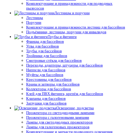
Комплектующие и принадлежности для подводных
пылесосов
Лестницы и поручни
Лестницы
Поручни
Комплектующие и принадлежности лестниц для бассейнов
Подъёмники, лестницы, поручни для инвалидов
Трубы и фитинги
Фланцы для бассейнов
Углы для бассейнов
Трубы для бассейнов
Тройники для бассейнов
Смотровые стёкла для бассейнов
Переходы, адаптеры, штуцеры для бассейнов
Ниппели для бассейнов
Муфты для бассейнов
Крестовины для бассейнов
Краны и затворы для бассейнов
Коллекторы для бассейнов
Клей для ПВХ фитинга, крепёж для бассейнов
Клапаны для бассейнов
Заглушки для бассейнов
Освещение, подсветка
Прожектора со светодиодными лампами
Прожектора с галогеновыми лампами
Лампы для светодиодных прожекторов
Лампы для галогеновых прожекторов
Комплектующие и запчасти подводного освещения