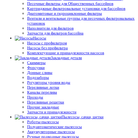
Песочные фильтры для Общественных бассейнов
Картриджные фильтровальные установки для бассейнов
Диатомитовые и гидроциклонные фильтры
Вентили и вентильные группы для песочных фильтровальных
установок
Наполнители для фильтров
Запчасти для фильтров бассейна
Насосы
Насосы с префильтром
Насосы без префильтра
Комплектующие и принадлежности насосов
Закладные детали
Скиммеры
Форсунки
Донные сливы
Водозаборы
Регуляторы уровня воды
Переливные лотки
Каналы перелива
Проходы
Переливные решетки
Прочие закладные
Запчасти и принадлежности
Пылесосы, сачки, щетки
Роботы-пылесосы
Полуавтоматические пылесосы
Аккумуляторные пылесосы
Ручные подводные пылесосы