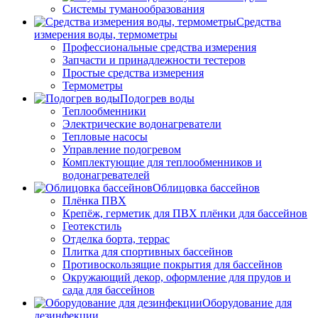
Системы туманообразования
Средства
измерения воды, термометры
Профессиональные средства измерения
Запчасти и принадлежности тестеров
Простые средства измерения
Термометры
Подогрев воды
Теплообменники
Электрические водонагреватели
Тепловые насосы
Управление подогревом
Комплектующие для теплообменников и
водонагревателей
Облицовка бассейнов
Плёнка ПВХ
Крепёж, герметик для ПВХ плёнки для бассейнов
Геотекстиль
Отделка борта, террас
Плитка для спортивных бассейнов
Противоскользящие покрытия для бассейнов
Окружающий декор, оформление для прудов и
сада для бассейнов
Оборудование для
дезинфекции