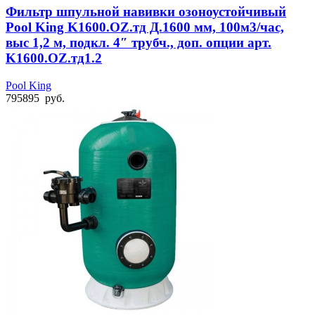
Фильтр шпульной навивки озоноустойчивый
Pool King K1600.OZ.тд Д.1600 мм, 100м3/час,
выс 1,2 м, подкл. 4″ трубч., доп. опции арт.
K1600.OZ.тд1.2
Pool King
795895
руб.