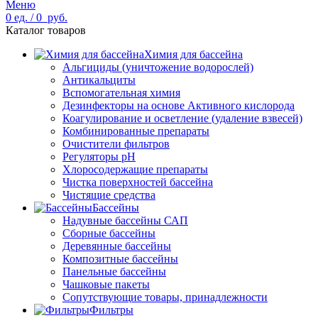
Меню
0
ед.
/
0
руб.
Каталог товаров
Химия для бассейна
Альгициды (уничтожение водорослей)
Антикальциты
Вспомогательная химия
Дезинфекторы на основе Активного кислорода
Коагулирование и осветление (удаление взвесей)
Комбинированные препараты
Очистители фильтров
Регуляторы pH
Хлоросодержащие препараты
Чистка поверхностей бассейна
Чистящие средства
Бассейны
Надувные бассейны САП
Сборные бассейны
Деревянные бассейны
Композитные бассейны
Панельные бассейны
Чашковые пакеты
Сопутствующие товары, принадлежности
Фильтры