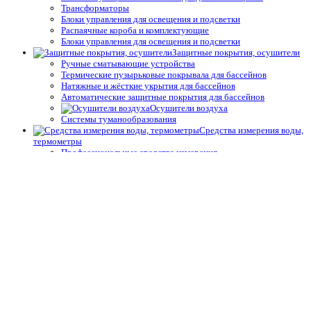
Трансформаторы
Блоки управления для освещения и подсветки
Распаячные короба и комплектующие
Блоки управления для освещения и подсветки
Защитные покрытия, осушители
Ручные сматывающие устройства
Термические пузырьковые покрывала для бассейнов
Натяжные и жёсткие укрытия для бассейнов
Автоматические защитные покрытия для бассейнов
Осушители воздуха
Системы туманообразования
Средства измерения воды,
термометры
Профессиональные средства измерения
Запчасти и принадлежности тестеров
Простые средства измерения
Термометры
Подогрев воды
Теплообменники
Электрические водонагреватели
Тепловые насосы
Управление подогревом
Комплектующие для теплообменников и водонагревателей
Облицовка бассейнов
Плёнка ПВХ
Крепёж, герметик для ПВХ плёнки для бассейнов
Геотекстиль
Отделка борта, террас