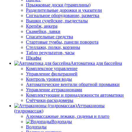
Прыжковые доски (трамплины)
Разделительные дорожки и указатели
Cигнальное оборудование, разметка
Вышки судейские, пьедесталы
Крепёж, анкера
Скамейки, лавки
Спасательные средства
Стартовые тумбы, панели поворота
Стеллажи, полки, корзины
Табло результатов, часы
Шкафы
Автоматика для бассейна
Комплексное управление
Управление фильтрацией
Контроль уровня воды
Автоматические вентили обратной промывки
Управление аттракционами
Комплектующие и принадлежности автоматики
Счётчики-расходомеры
Аттракционы
(гидромассаж)
Аэромассажные лежаки, сиденья и плато
Водопады
Водопады