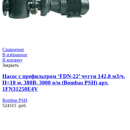
Сравнение
В избранное
В корзину
Закрыть
Насос с префильтром ‘FDN-22’ чугун 142,8 м3/ч,
Н=10 м, 380В, 3000 о/м (Bombas PSH) арт.
1FN31250E4V
Bombas PSH
524315
руб.