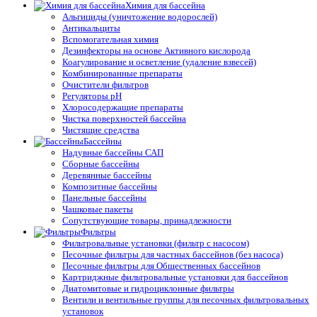
Химия для бассейна
Альгициды (уничтожение водорослей)
Антикальциты
Вспомогательная химия
Дезинфекторы на основе Активного кислорода
Коагулирование и осветление (удаление взвесей)
Комбинированные препараты
Очистители фильтров
Регуляторы pH
Хлоросодержащие препараты
Чистка поверхностей бассейна
Чистящие средства
Бассейны
Надувные бассейны САП
Сборные бассейны
Деревянные бассейны
Композитные бассейны
Панельные бассейны
Чашковые пакеты
Сопутствующие товары, принадлежности
Фильтры
Фильтровальные установки (фильтр с насосом)
Песочные фильтры для частных бассейнов (без насоса)
Песочные фильтры для Общественных бассейнов
Картриджные фильтровальные установки для бассейнов
Диатомитовые и гидроциклонные фильтры
Вентили и вентильные группы для песочных фильтровальных
установок