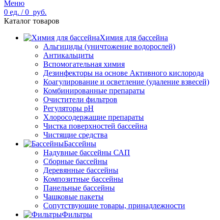
Меню
0
ед.
/
0
руб.
Каталог товаров
Химия для бассейна
Альгициды (уничтожение водорослей)
Антикальциты
Вспомогательная химия
Дезинфекторы на основе Активного кислорода
Коагулирование и осветление (удаление взвесей)
Комбинированные препараты
Очистители фильтров
Регуляторы pH
Хлоросодержащие препараты
Чистка поверхностей бассейна
Чистящие средства
Бассейны
Надувные бассейны САП
Сборные бассейны
Деревянные бассейны
Композитные бассейны
Панельные бассейны
Чашковые пакеты
Сопутствующие товары, принадлежности
Фильтры