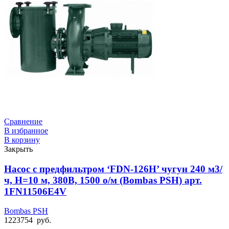
Сравнение
В избранное
В корзину
Закрыть
Насос с предфильтром ‘FDN-126H’ чугун 240 м3/
ч, Н=10 м, 380В, 1500 о/м (Bombas PSH) арт.
1FN11506E4V
Bombas PSH
1223754
руб.