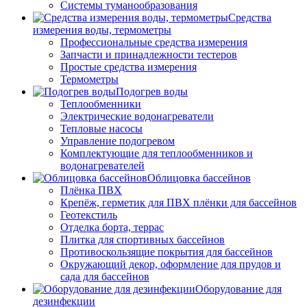
Системы туманообразования
Средства
измерения воды, термометры
Профессиональные средства измерения
Запчасти и принадлежности тестеров
Простые средства измерения
Термометры
Подогрев воды
Теплообменники
Электрические водонагреватели
Тепловые насосы
Управление подогревом
Комплектующие для теплообменников и
водонагревателей
Облицовка бассейнов
Плёнка ПВХ
Крепёж, герметик для ПВХ плёнки для бассейнов
Геотекстиль
Отделка борта, террас
Плитка для спортивных бассейнов
Противоскользящие покрытия для бассейнов
Окружающий декор, оформление для прудов и
сада для бассейнов
Оборудование для
дезинфекции