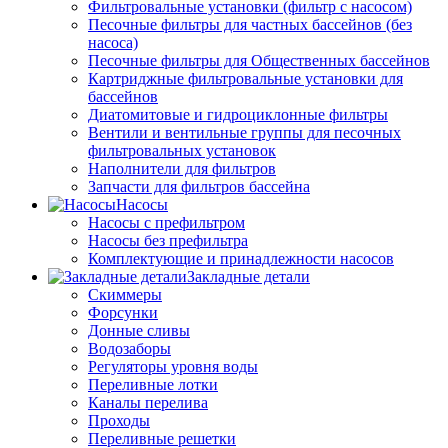
Фильтровальные установки (фильтр с насосом)
Песочные фильтры для частных бассейнов (без
насоса)
Песочные фильтры для Общественных бассейнов
Картриджные фильтровальные установки для
бассейнов
Диатомитовые и гидроциклонные фильтры
Вентили и вентильные группы для песочных
фильтровальных установок
Наполнители для фильтров
Запчасти для фильтров бассейна
Насосы
Насосы с префильтром
Насосы без префильтра
Комплектующие и принадлежности насосов
Закладные детали
Скиммеры
Форсунки
Донные сливы
Водозаборы
Регуляторы уровня воды
Переливные лотки
Каналы перелива
Проходы
Переливные решетки