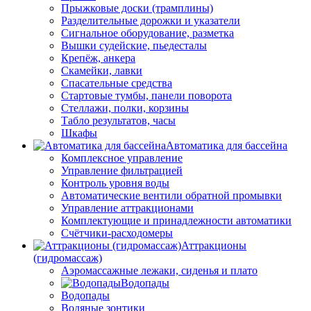
Прыжковые доски (трамплины)
Разделительные дорожки и указатели
Cигнальное оборудование, разметка
Вышки судейские, пьедесталы
Крепёж, анкера
Скамейки, лавки
Спасательные средства
Стартовые тумбы, панели поворота
Стеллажи, полки, корзины
Табло результатов, часы
Шкафы
Автоматика для бассейна
Комплексное управление
Управление фильтрацией
Контроль уровня воды
Автоматические вентили обратной промывки
Управление аттракционами
Комплектующие и принадлежности автоматики
Счётчики-расходомеры
Аттракционы
(гидромассаж)
Аэромассажные лежаки, сиденья и плато
Водопады
Водопады
Водяные зонтики