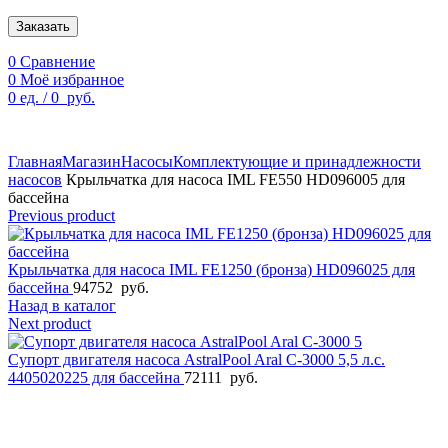
Заказать
0
Сравнение
0
Моё избранное
0
ед.
/
0
руб.
По техническим причинам цены могут быть не актуальны.
Просим уточнять наличие и цены у наших менеджеров.
Главная
Магазин
Насосы
Комплектующие и принадлежности
насосов
Крыльчатка для насоса IML FE550 HD096005 для
бассейна
Previous product
Крыльчатка для насоса IML FE1250 (бронза) HD096025 для
бассейна
94752
руб.
Назад в каталог
Next product
Супорт двигателя насоса AstralPool Aral C-3000 5,5 л.с.
4405020225 для бассейна
72111
руб.