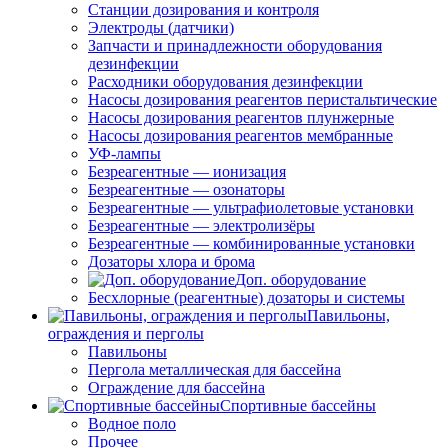
Станции дозирования и контроля
Электроды (датчики)
Запчасти и принадлежности оборудования
дезинфекции
Расходники оборудования дезинфекции
Насосы дозирования реагентов перистальтические
Насосы дозирования реагентов плунжерные
Насосы дозирования реагентов мембранные
УФ-лампы
Безреагентные — ионизация
Безреагентные — озонаторы
Безреагентные — ультрафиолетовые установки
Безреагентные — электролизёры
Безреагентные — комбинированные установки
Дозаторы хлора и брома
Доп. оборудование
Бесхлорные (реагентные) дозаторы и системы
Павильоны,
ограждения и перголы
Павильоны
Пергола металлическая для бассейна
Ограждение для бассейна
Спортивные бассейны
Водное поло
Прочее