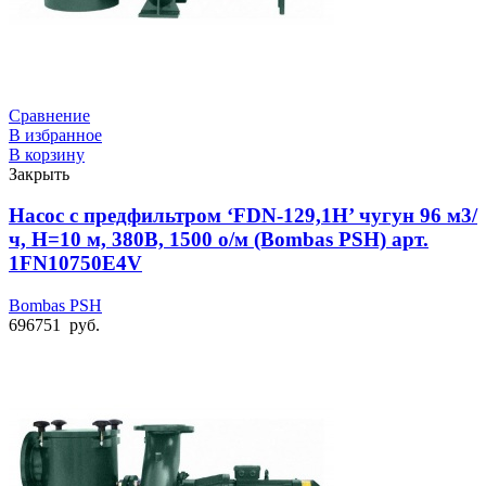
Сравнение
В избранное
В корзину
Закрыть
Насос с предфильтром ‘FDN-129,1H’ чугун 96 м3/
ч, Н=10 м, 380В, 1500 о/м (Bombas PSH) арт.
1FN10750E4V
Bombas PSH
696751
руб.