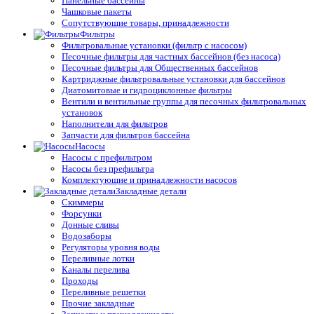
Панельные бассейны
Чашковые пакеты
Сопутствующие товары, принадлежности
Фильтры
Фильтровальные установки (фильтр с насосом)
Песочные фильтры для частных бассейнов (без насоса)
Песочные фильтры для Общественных бассейнов
Картриджные фильтровальные установки для бассейнов
Диатомитовые и гидроциклонные фильтры
Вентили и вентильные группы для песочных фильтровальных
установок
Наполнители для фильтров
Запчасти для фильтров бассейна
Насосы
Насосы с префильтром
Насосы без префильтра
Комплектующие и принадлежности насосов
Закладные детали
Скиммеры
Форсунки
Донные сливы
Водозаборы
Регуляторы уровня воды
Переливные лотки
Каналы перелива
Проходы
Переливные решетки
Прочие закладные