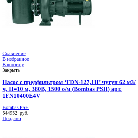
Сравнение
В избранное
В корзину
Закрыть
Насос с предфильтром ‘FDN-127,1H’ чугун 62 м3/
ч, Н=10 м, 380В, 1500 о/м (Bombas PSH) арт.
1FN10400E4V
Bombas PSH
544952
руб.
Продано