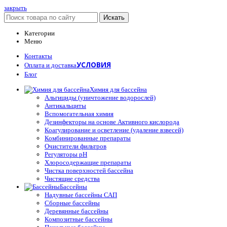
закрыть
Искать
Категории
Меню
Контакты
УСЛОВИЯ
Оплата и доставка
Блог
Химия для бассейна
Альгициды (уничтожение водорослей)
Антикальциты
Вспомогательная химия
Дезинфекторы на основе Активного кислорода
Коагулирование и осветление (удаление взвесей)
Комбинированные препараты
Очистители фильтров
Регуляторы pH
Хлоросодержащие препараты
Чистка поверхностей бассейна
Чистящие средства
Бассейны
Надувные бассейны САП
Сборные бассейны
Деревянные бассейны
Композитные бассейны