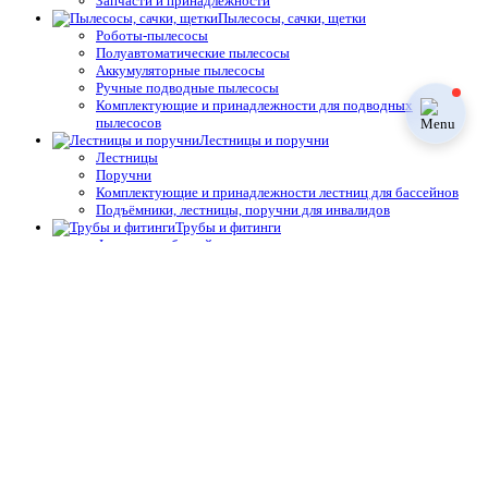
Запчасти и принадлежности
Пылесосы, сачки, щетки
Роботы-пылесосы
Полуавтоматические пылесосы
Аккумуляторные пылесосы
Ручные подводные пылесосы
Комплектующие и принадлежности для подводных
пылесосов
Лестницы и поручни
Лестницы
Поручни
Комплектующие и принадлежности лестниц для бассейнов
Подъёмники, лестницы, поручни для инвалидов
Трубы и фитинги
Фланцы для бассейнов
Углы для бассейнов
Трубы для бассейнов
Тройники для бассейнов
Смотровые стёкла для бассейнов
Переходы, адаптеры, штуцеры для бассейнов
Ниппели для бассейнов
Муфты для бассейнов
Крестовины для бассейнов
Краны и затворы для бассейнов
Коллекторы для бассейнов
Клей для ПВХ фитинга, крепёж для бассейнов
Клапаны для бассейнов
Заглушки для бассейнов