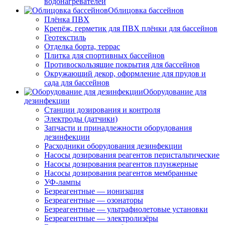
водонагревателей
Облицовка бассейнов
Плёнка ПВХ
Крепёж, герметик для ПВХ плёнки для бассейнов
Геотекстиль
Отделка борта, террас
Плитка для спортивных бассейнов
Противоскользящие покрытия для бассейнов
Окружающий декор, оформление для прудов и
сада для бассейнов
Оборудование для
дезинфекции
Станции дозирования и контроля
Электроды (датчики)
Запчасти и принадлежности оборудования
дезинфекции
Расходники оборудования дезинфекции
Насосы дозирования реагентов перистальтические
Насосы дозирования реагентов плунжерные
Насосы дозирования реагентов мембранные
УФ-лампы
Безреагентные — ионизация
Безреагентные — озонаторы
Безреагентные — ультрафиолетовые установки
Безреагентные — электролизёры