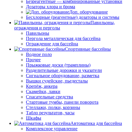
Безреагентные — комбинированные установки
Дозаторы хлора и брома
Доп. оборудование
Бесхлорные (реагентные) дозаторы и системы
Павильоны,
ограждения и перголы
Павильоны
Пергола металлическая для бассейна
Ограждение для бассейна
Спортивные бассейны
Водное поло
Прочее
Прыжковые доски (трамплины)
Разделительные дорожки и указатели
Cигнальное оборудование, разметка
Вышки судейские, пьедесталы
Крепёж, анкера
Скамейки, лавки
Спасательные средства
Стартовые тумбы, панели поворота
Стеллажи, полки, корзины
Табло результатов, часы
Шкафы
Автоматика для бассейна
Комплексное управление