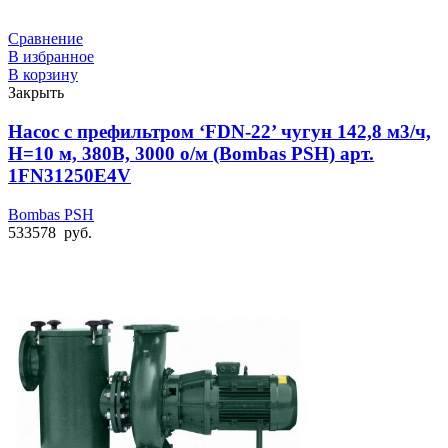
Сравнение
В избранное
В корзину
Закрыть
Насос с префильтром ‘FDN-22’ чугун 142,8 м3/ч,
Н=10 м, 380В, 3000 о/м (Bombas PSH) арт.
1FN31250E4V
Bombas PSH
533578
руб.