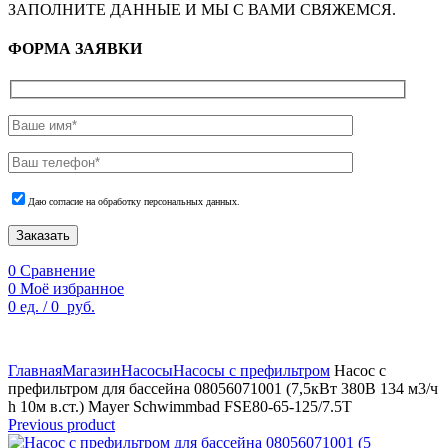
ЗАПОЛНИТЕ ДАННЫЕ И МЫ С ВАМИ СВЯЖЕМСЯ.
ФОРМА ЗАЯВКИ
Даю согласие на обработку персональных данных.
Заказать
0
Сравнение
0
Моё избранное
0
ед.
/
0
руб.
По техническим причинам цены могут быть не актуальны.
Просим уточнять наличие и цены у наших менеджеров.
Главная
Магазин
Насосы
Насосы с префильтром
Насос с
префильтром для бассейна 08056071001 (7,5кВт 380B 134 м3/ч
h 10м в.ст.) Mayer Schwimmbad FSE80-65-125/7.5T
Previous product