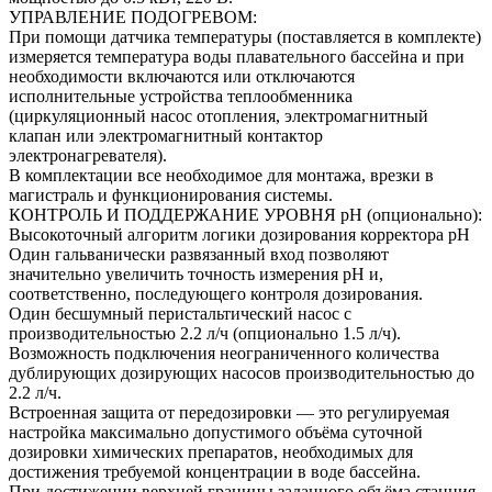
УПРАВЛЕНИЕ ПОДОГРЕВОМ:
При помощи датчика температуры (поставляется в комплекте)
измеряется температура воды плавательного бассейна и при
необходимости включаются или отключаются
исполнительные устройства теплообменника
(циркуляционный насос отопления, электромагнитный
клапан или электромагнитный контактор
электронагревателя).
В комплектации все необходимое для монтажа, врезки в
магистраль и функционирования системы.
КОНТРОЛЬ И ПОДДЕРЖАНИЕ УРОВНЯ pH (опционально):
Высокоточный алгоритм логики дозирования корректора pH
Один гальванически развязанный вход позволяют
значительно увеличить точность измерения рH и,
соответственно, последующего контроля дозирования.
Один бесшумный перистальтический насос с
производительностью 2.2 л/ч (опционально 1.5 л/ч).
Возможность подключения неограниченного количества
дублирующих дозирующих насосов производительностью до
2.2 л/ч.
Встроенная защита от передозировки — это регулируемая
настройка максимально допустимого объёма суточной
дозировки химических препаратов, необходимых для
достижения требуемой концентрации в воде бассейна.
При достижении верхней границы заданного объёма станция