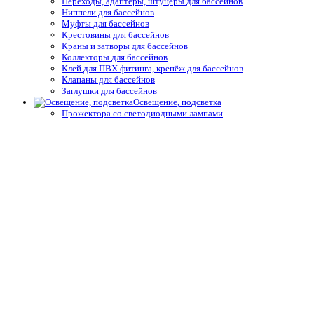
Переходы, адаптеры, штуцеры для бассейнов
Ниппели для бассейнов
Муфты для бассейнов
Крестовины для бассейнов
Краны и затворы для бассейнов
Коллекторы для бассейнов
Клей для ПВХ фитинга, крепёж для бассейнов
Клапаны для бассейнов
Заглушки для бассейнов
Освещение, подсветка
Прожектора со светодиодными лампами
Прожектора с галогеновыми лампами
Лампы для светодиодных прожекторов
Лампы для галогеновых прожекторов
Комплектующие и запчасти подводного освещения
Трансформаторы
Блоки управления для освещения и подсветки
Распаячные короба и комплектующие
Блоки управления для освещения и подсветки
Защитные покрытия, осушители
Ручные сматывающие устройства
Термические пузырьковые покрывала для бассейнов
Натяжные и жёсткие укрытия для бассейнов
Автоматические защитные покрытия для бассейнов
Осушители воздуха
Системы туманообразования
Средства измерения воды,
термометры