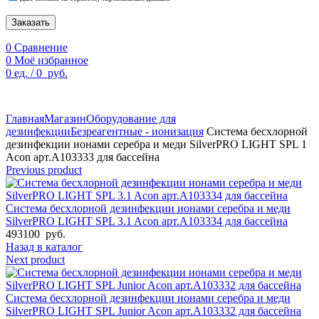
Заказать
0
Сравнение
0
Моё избранное
0
ед.
/
0
руб.
По техническим причинам цены могут быть не актуальны.
Просим уточнять наличие и цены у наших менеджеров.
Главная
Магазин
Оборудование для
дезинфекции
Безреагентные - ионизация
Система беcхлорной
дезинфекции ионами серебра и меди SilverPRO LIGHT SPL 1
Acon арт.A103333 для бассейна
Previous product
Система беcхлорной дезинфекции ионами серебра и меди
SilverPRO LIGHT SPL 3.1 Acon арт.A103334 для бассейна
493100
руб.
Назад в каталог
Next product
Система беcхлорной дезинфекции ионами серебра и меди
SilverPRO LIGHT SPL Junior Acon арт.A103332 для бассейна