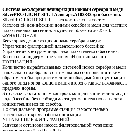
Система беcхлорной дезинфекции ионами серебра и меди
SilverPRO LIGHT SPL 1 Acon арт.A103333 для бассейна.
SilverPRO LIGHT SPL 1 — это комплексная система
беcхлорной дезинфекции ионами серебра и меди для частных
плавательных бассейнов и купелей объемом до 25 м3.
ФУНКЦИОНАЛ:
Бесхлорная дезинфекция ионами серебра и меди;
Управление фильтрацией плавательного бассейна;
Управление контуром подогрева плавательного бассейна;
Контроль и поддержание уровня pH (опционально).
ИОНИЗАЦИЯ:
Количество вырабатываемых системой ионов серебра и меди
изначально подобрано в оптимальном соотношении таким
образом, чтобы при достижении необходимой концентрации
одного вида ионов концентрация второго так же находилась в
пределах нормы.
Это делает достаточным контроль концентрации ионов меди в
воде бассейна без необходимости дополнительного анализа
концентрации ионов серебра.
По специальной программе станция самостоятельно
рассчитывает время работы ионизации.
УПРАВЛЕНИЕ ФИЛЬТРАЦИЕЙ:
Запуска и остановка насоса фильтровальной установки
мощностью до 0.5 кВт, 220 В.