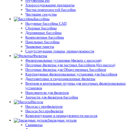
Регуляторы pH
Хлоросодержащие препараты
Чистка поверхностей бассейна
Чистящие средства
Бассейны
Надувные бассейны САП
Сборные бассейны
Деревянные бассейны
Композитные бассейны
Панельные бассейны
Чашковые пакеты
Сопутствующие товары, принадлежности
Фильтры
Фильтровальные установки (фильтр с насосом)
Песочные фильтры для частных бассейнов (без насоса)
Песочные фильтры для Общественных бассейнов
Картриджные фильтровальные установки для бассейнов
Диатомитовые и гидроциклонные фильтры
Вентили и вентильные группы для песочных фильтровальных
установок
Наполнители для фильтров
Запчасти для фильтров бассейна
Насосы
Насосы с префильтром
Насосы без префильтра
Комплектующие и принадлежности насосов
Закладные детали
Скиммеры