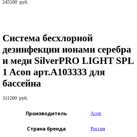
245100
руб.
Увеличить фото
Система беcхлорной
дезинфекции ионами серебра
и меди SilverPRO LIGHT SPL
1 Acon арт.A103333 для
бассейна
311200
руб.
Производитель
Acon
Страна бренда
Россия