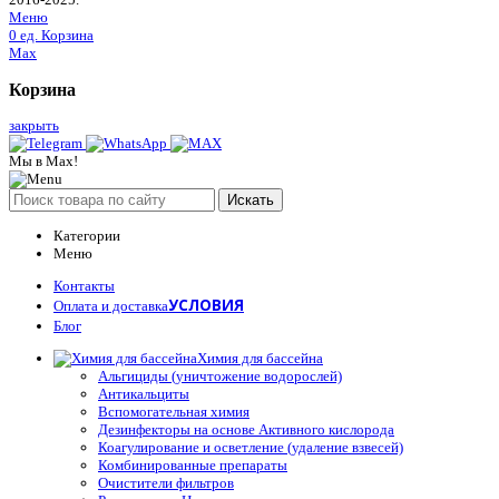
Меню
0
ед.
Корзина
Max
Корзина
закрыть
Мы в Max!
Искать
Категории
Меню
Контакты
УСЛОВИЯ
Оплата и доставка
Блог
Химия для бассейна
Альгициды (уничтожение водорослей)
Антикальциты
Вспомогательная химия
Дезинфекторы на основе Активного кислорода
Коагулирование и осветление (удаление взвесей)
Комбинированные препараты
Очистители фильтров