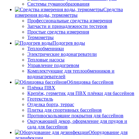
Системы туманообразования
Средства
измерения воды, термометры
Профессиональные средства измерения
Запчасти и принадлежности тестеров
Простые средства измерения
Термометры
Подогрев воды
Теплообменники
Электрические водонагреватели
Тепловые насосы
Управление подогревом
Комплектующие для теплообменников и
водонагревателей
Облицовка бассейнов
Плёнка ПВХ
Крепёж, герметик для ПВХ плёнки для бассейнов
Геотекстиль
Отделка борта, террас
Плитка для спортивных бассейнов
Противоскользящие покрытия для бассейнов
Окружающий декор, оформление для прудов и
сада для бассейнов
Оборудование для
дезинфекции