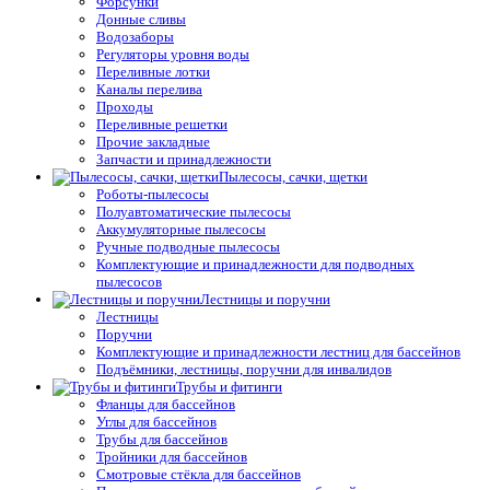
Форсунки
Донные сливы
Водозаборы
Регуляторы уровня воды
Переливные лотки
Каналы перелива
Проходы
Переливные решетки
Прочие закладные
Запчасти и принадлежности
Пылесосы, сачки, щетки
Роботы-пылесосы
Полуавтоматические пылесосы
Аккумуляторные пылесосы
Ручные подводные пылесосы
Комплектующие и принадлежности для подводных
пылесосов
Лестницы и поручни
Лестницы
Поручни
Комплектующие и принадлежности лестниц для бассейнов
Подъёмники, лестницы, поручни для инвалидов
Трубы и фитинги
Фланцы для бассейнов
Углы для бассейнов
Трубы для бассейнов
Тройники для бассейнов
Смотровые стёкла для бассейнов