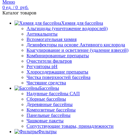
Меню
0
ед.
/
0
руб.
Каталог товаров
Химия для бассейна
Альгициды (уничтожение водорослей)
Антикальциты
Вспомогательная химия
Дезинфекторы на основе Активного кислорода
Коагулирование и осветление (удаление взвесей)
Комбинированные препараты
Очистители фильтров
Регуляторы pH
Хлоросодержащие препараты
Чистка поверхностей бассейна
Чистящие средства
Бассейны
Надувные бассейны САП
Сборные бассейны
Деревянные бассейны
Композитные бассейны
Панельные бассейны
Чашковые пакеты
Сопутствующие товары, принадлежности
Фильтры