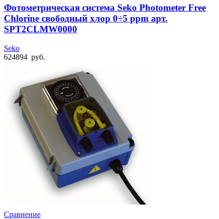
Фотометрическая система Seko Photometer Free
Chlorine свободный хлор 0÷5 ppm арт.
SPT2CLMW0000
Seko
624894
руб.
Сравнение