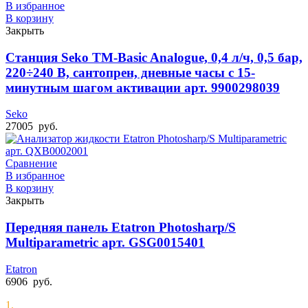
В избранное
В корзину
Закрыть
Станция Seko TM-Basic Analogue, 0,4 л/ч, 0,5 бар,
220÷240 В, сантопрен, дневные часы с 15-
минутным шагом активации арт. 9900298039
Seko
27005
руб.
Сравнение
В избранное
В корзину
Закрыть
Передняя панель Etatron Photosharp/S
Multiparametric арт. GSG0015401
Etatron
6906
руб.
1.