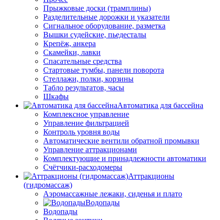
Прыжковые доски (трамплины)
Разделительные дорожки и указатели
Cигнальное оборудование, разметка
Вышки судейские, пьедесталы
Крепёж, анкера
Скамейки, лавки
Спасательные средства
Стартовые тумбы, панели поворота
Стеллажи, полки, корзины
Табло результатов, часы
Шкафы
Автоматика для бассейна
Комплексное управление
Управление фильтрацией
Контроль уровня воды
Автоматические вентили обратной промывки
Управление аттракционами
Комплектующие и принадлежности автоматики
Счётчики-расходомеры
Аттракционы
(гидромассаж)
Аэромассажные лежаки, сиденья и плато
Водопады
Водопады