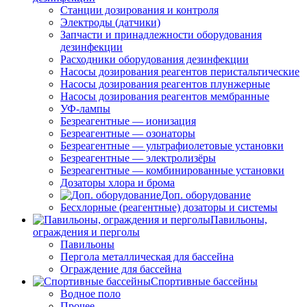
Станции дозирования и контроля
Электроды (датчики)
Запчасти и принадлежности оборудования
дезинфекции
Расходники оборудования дезинфекции
Насосы дозирования реагентов перистальтические
Насосы дозирования реагентов плунжерные
Насосы дозирования реагентов мембранные
УФ-лампы
Безреагентные — ионизация
Безреагентные — озонаторы
Безреагентные — ультрафиолетовые установки
Безреагентные — электролизёры
Безреагентные — комбинированные установки
Дозаторы хлора и брома
Доп. оборудование
Бесхлорные (реагентные) дозаторы и системы
Павильоны,
ограждения и перголы
Павильоны
Пергола металлическая для бассейна
Ограждение для бассейна
Спортивные бассейны
Водное поло
Прочее