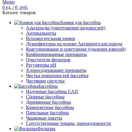
Меню
0
ед.
/
0
руб.
Каталог товаров
Химия для бассейна
Альгициды (уничтожение водорослей)
Антикальциты
Вспомогательная химия
Дезинфекторы на основе Активного кислорода
Коагулирование и осветление (удаление взвесей)
Комбинированные препараты
Очистители фильтров
Регуляторы pH
Хлоросодержащие препараты
Чистка поверхностей бассейна
Чистящие средства
Бассейны
Надувные бассейны САП
Сборные бассейны
Деревянные бассейны
Композитные бассейны
Панельные бассейны
Чашковые пакеты
Сопутствующие товары, принадлежности
Фильтры