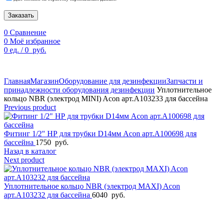
Заказать
0
Сравнение
0
Моё избранное
0
ед.
/
0
руб.
По техническим причинам цены могут быть не актуальны.
Просим уточнять наличие и цены у наших менеджеров.
Главная
Магазин
Оборудование для дезинфекции
Запчасти и
принадлежности оборудования дезинфекции
Уплотнительное
кольцо NBR (электрод MINI) Acon арт.A103233 для бассейна
Previous product
Фитинг 1/2" НР для трубки D14мм Acon арт.A100698 для
бассейна
1750
руб.
Назад в каталог
Next product
Уплотнительное кольцо NBR (электрод MAXI) Acon
арт.A103232 для бассейна
6040
руб.