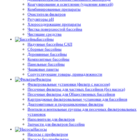
Коагулирование и осветление (удаление взвесей)
Комбинированные препараты
Очистители фильтров
Регуляторы pH
Хлоросодержащие препараты
Чистка поверхностей бассейна
Чистящие средства
Бассейны
Надувные бассейны САП
Сборные бассейны
Деревянные бассейны
Композитные бассейны
Панельные бассейны
Чашковые пакеты
Сопутствующие товары, принадлежности
Фильтры
Фильтровальные установки (фильтр с насосом)
Песочные фильтры для частных бассейнов (без насоса)
Песочные фильтры для Общественных бассейнов
Картриджные фильтровальные установки для бассейнов
Диатомитовые и гидроциклонные фильтры
Вентили и вентильные группы для песочных фильтровальных
установок
Наполнители для фильтров
Запчасти для фильтров бассейна
Насосы
Насосы с префильтром
Насосы без префильтра