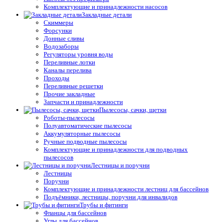
Комплектующие и принадлежности насосов
Закладные детали
Скиммеры
Форсунки
Донные сливы
Водозаборы
Регуляторы уровня воды
Переливные лотки
Каналы перелива
Проходы
Переливные решетки
Прочие закладные
Запчасти и принадлежности
Пылесосы, сачки, щетки
Роботы-пылесосы
Полуавтоматические пылесосы
Аккумуляторные пылесосы
Ручные подводные пылесосы
Комплектующие и принадлежности для подводных
пылесосов
Лестницы и поручни
Лестницы
Поручни
Комплектующие и принадлежности лестниц для бассейнов
Подъёмники, лестницы, поручни для инвалидов
Трубы и фитинги
Фланцы для бассейнов
Углы для бассейнов