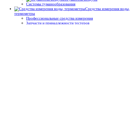
Системы туманообразования
Средства измерения воды,
термометры
Профессиональные средства измерения
Запчасти и принадлежности тестеров
Простые средства измерения
Термометры
Подогрев воды
Теплообменники
Электрические водонагреватели
Тепловые насосы
Управление подогревом
Комплектующие для теплообменников и водонагревателей
Облицовка бассейнов
Плёнка ПВХ
Крепёж, герметик для ПВХ плёнки для бассейнов
Геотекстиль
Отделка борта, террас
Плитка для спортивных бассейнов
Противоскользящие покрытия для бассейнов
Окружающий декор, оформление для прудов и сада для
бассейнов
Оборудование для дезинфекции
Станции дозирования и контроля
Электроды (датчики)
Запчасти и принадлежности оборудования дезинфекции
Расходники оборудования дезинфекции
Насосы дозирования реагентов перистальтические