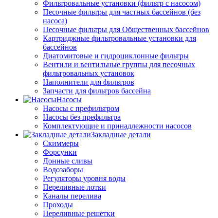
Фильтровальные установки (фильтр с насосом)
Песочные фильтры для частных бассейнов (без
насоса)
Песочные фильтры для Общественных бассейнов
Картриджные фильтровальные установки для
бассейнов
Диатомитовые и гидроциклонные фильтры
Вентили и вентильные группы для песочных
фильтровальных установок
Наполнители для фильтров
Запчасти для фильтров бассейна
Насосы
Насосы с префильтром
Насосы без префильтра
Комплектующие и принадлежности насосов
Закладные детали
Скиммеры
Форсунки
Донные сливы
Водозаборы
Регуляторы уровня воды
Переливные лотки
Каналы перелива
Проходы
Переливные решетки