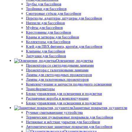
Трубы для бассейнов
Тройники для бассейнов
Смотровые стёкла для бассейнов
Переходы, адаптеры, штуцеры для бассейнов
Ниппели для бассейнов
Муфты для бассейнов
Крестовины для бассейнов
Краны и затворы для бассейнов
Коллекторы для бассейнов
Клей для ПВХ фитинга, крепёж для бассейнов
Клапаны для бассейнов
Заглушки для бассейнов
Освещение, подсветка
Прожектора со светодиодными лампами
Прожектора с галогеновыми лампами
Лампы для светодиодных прожекторов
Лампы для галогеновых прожекторов
Комплектующие и запчасти подводного освещения
Трансформаторы
Блоки управления для освещения и подсветки
Распаячные короба и комплектующие
Блоки управления для освещения и подсветки
Защитные покрытия, осушители
Ручные сматывающие устройства
Термические пузырьковые покрывала для бассейнов
Натяжные и жёсткие укрытия для бассейнов
Автоматические защитные покрытия для бассейнов
Осушители воздуха