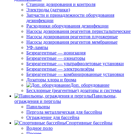
Станции дозирования и контроля
Электроды (датчики)
Запчасти и принадлежности оборудования
дезинфекции
Расходники оборудования дезинфекции
Насосы дозирования реагентов перистальтические
Насосы дозирования реагентов плунжерные
Насосы дозирования реагентов мембранные
УФ-лампы
Безреагентные — ионизация
Безреагентные — озонаторы
Безреагентные — ультрафиолетовые установки
Безреагентные — электролизёры
Безреагентные — комбинированные установки
Дозаторы хлора и брома
Доп. оборудование
Бесхлорные (реагентные) дозаторы и системы
Павильоны,
ограждения и перголы
Павильоны
Пергола металлическая для бассейна
Ограждение для бассейна
Спортивные бассейны
Водное поло
Прочее