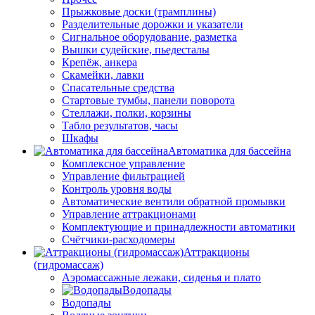
Прыжковые доски (трамплины)
Разделительные дорожки и указатели
Cигнальное оборудование, разметка
Вышки судейские, пьедесталы
Крепёж, анкера
Скамейки, лавки
Спасательные средства
Стартовые тумбы, панели поворота
Стеллажи, полки, корзины
Табло результатов, часы
Шкафы
Автоматика для бассейна
Комплексное управление
Управление фильтрацией
Контроль уровня воды
Автоматические вентили обратной промывки
Управление аттракционами
Комплектующие и принадлежности автоматики
Счётчики-расходомеры
Аттракционы
(гидромассаж)
Аэромассажные лежаки, сиденья и плато
Водопады
Водопады