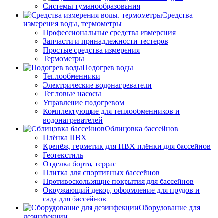
Системы туманообразования
Средства
измерения воды, термометры
Профессиональные средства измерения
Запчасти и принадлежности тестеров
Простые средства измерения
Термометры
Подогрев воды
Теплообменники
Электрические водонагреватели
Тепловые насосы
Управление подогревом
Комплектующие для теплообменников и
водонагревателей
Облицовка бассейнов
Плёнка ПВХ
Крепёж, герметик для ПВХ плёнки для бассейнов
Геотекстиль
Отделка борта, террас
Плитка для спортивных бассейнов
Противоскользящие покрытия для бассейнов
Окружающий декор, оформление для прудов и
сада для бассейнов
Оборудование для
дезинфекции