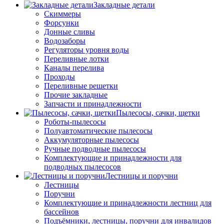
Закладные детали
Скиммеры
Форсунки
Донные сливы
Водозаборы
Регуляторы уровня воды
Переливные лотки
Каналы перелива
Проходы
Переливные решетки
Прочие закладные
Запчасти и принадлежности
Пылесосы, сачки, щетки
Роботы-пылесосы
Полуавтоматические пылесосы
Аккумуляторные пылесосы
Ручные подводные пылесосы
Комплектующие и принадлежности для
подводных пылесосов
Лестницы и поручни
Лестницы
Поручни
Комплектующие и принадлежности лестниц для
бассейнов
Подъёмники, лестницы, поручни для инвалидов