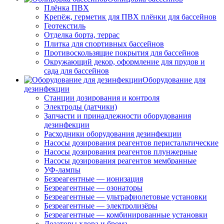
Плёнка ПВХ
Крепёж, герметик для ПВХ плёнки для бассейнов
Геотекстиль
Отделка борта, террас
Плитка для спортивных бассейнов
Противоскользящие покрытия для бассейнов
Окружающий декор, оформление для прудов и
сада для бассейнов
Оборудование для
дезинфекции
Станции дозирования и контроля
Электроды (датчики)
Запчасти и принадлежности оборудования
дезинфекции
Расходники оборудования дезинфекции
Насосы дозирования реагентов перистальтические
Насосы дозирования реагентов плунжерные
Насосы дозирования реагентов мембранные
УФ-лампы
Безреагентные — ионизация
Безреагентные — озонаторы
Безреагентные — ультрафиолетовые установки
Безреагентные — электролизёры
Безреагентные — комбинированные установки
Дозаторы хлора и брома