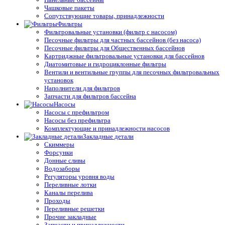
Чашковые пакеты
Сопутствующие товары, принадлежности
Фильтры
Фильтровальные установки (фильтр с насосом)
Песочные фильтры для частных бассейнов (без насоса)
Песочные фильтры для Общественных бассейнов
Картриджные фильтровальные установки для бассейнов
Диатомитовые и гидроциклонные фильтры
Вентили и вентильные группы для песочных фильтровальных
установок
Наполнители для фильтров
Запчасти для фильтров бассейна
Насосы
Насосы с префильтром
Насосы без префильтра
Комплектующие и принадлежности насосов
Закладные детали
Скиммеры
Форсунки
Донные сливы
Водозаборы
Регуляторы уровня воды
Переливные лотки
Каналы перелива
Проходы
Переливные решетки
Прочие закладные
Запчасти и принадлежности