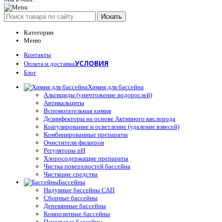
Искать
Категории
Меню
Контакты
УСЛОВИЯ
Оплата и доставка
Блог
Химия для бассейна
Альгициды (уничтожение водорослей)
Антикальциты
Вспомогательная химия
Дезинфекторы на основе Активного кислорода
Коагулирование и осветление (удаление взвесей)
Комбинированные препараты
Очистители фильтров
Регуляторы pH
Хлоросодержащие препараты
Чистка поверхностей бассейна
Чистящие средства
Бассейны
Надувные бассейны САП
Сборные бассейны
Деревянные бассейны
Композитные бассейны
Панельные бассейны