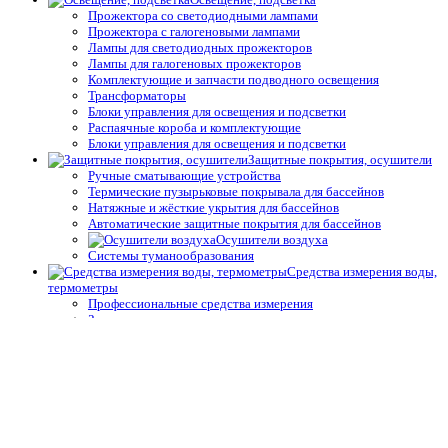
Прожектора со светодиодными лампами
Прожектора с галогеновыми лампами
Лампы для светодиодных прожекторов
Лампы для галогеновых прожекторов
Комплектующие и запчасти подводного освещения
Трансформаторы
Блоки управления для освещения и подсветки
Распаячные короба и комплектующие
Блоки управления для освещения и подсветки
Защитные покрытия, осушители
Ручные сматывающие устройства
Термические пузырьковые покрывала для бассейнов
Натяжные и жёсткие укрытия для бассейнов
Автоматические защитные покрытия для бассейнов
Осушители воздуха
Системы туманообразования
Средства измерения воды,
термометры
Профессиональные средства измерения
Запчасти и принадлежности тестеров
Простые средства измерения
Термометры
Подогрев воды
Теплообменники
Электрические водонагреватели
Тепловые насосы
Управление подогревом
Комплектующие для теплообменников и водонагревателей