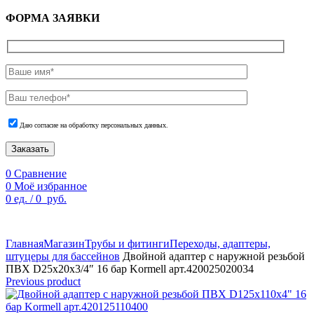
ФОРМА ЗАЯВКИ
Даю согласие на обработку персональных данных.
Заказать
0
Сравнение
0
Моё избранное
0
ед.
/
0
руб.
По техническим причинам цены могут быть не актуальны.
Просим уточнять наличие и цены у наших менеджеров.
Главная
Магазин
Трубы и фитинги
Переходы, адаптеры,
штуцеры для бассейнов
Двойной адаптер с наружной резьбой
ПВХ D25х20х3/4″ 16 бар Kormell арт.420025020034
Previous product