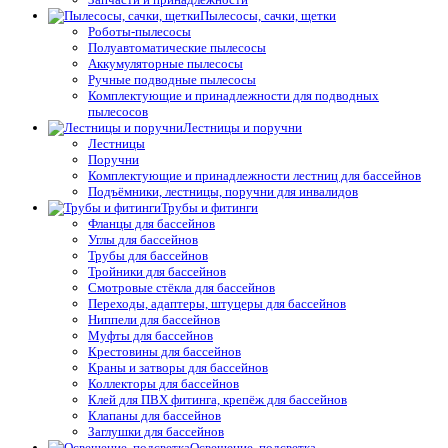
Пылесосы, сачки, щетки
Роботы-пылесосы
Полуавтоматические пылесосы
Аккумуляторные пылесосы
Ручные подводные пылесосы
Комплектующие и принадлежности для подводных
пылесосов
Лестницы и поручни
Лестницы
Поручни
Комплектующие и принадлежности лестниц для бассейнов
Подъёмники, лестницы, поручни для инвалидов
Трубы и фитинги
Фланцы для бассейнов
Углы для бассейнов
Трубы для бассейнов
Тройники для бассейнов
Смотровые стёкла для бассейнов
Переходы, адаптеры, штуцеры для бассейнов
Ниппели для бассейнов
Муфты для бассейнов
Крестовины для бассейнов
Краны и затворы для бассейнов
Коллекторы для бассейнов
Клей для ПВХ фитинга, крепёж для бассейнов
Клапаны для бассейнов
Заглушки для бассейнов
Освещение, подсветка