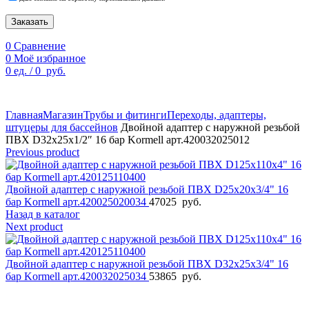
Заказать
0
Сравнение
0
Моё избранное
0
ед.
/
0
руб.
По техническим причинам цены могут быть не актуальны.
Просим уточнять наличие и цены у наших менеджеров.
Главная
Магазин
Трубы и фитинги
Переходы, адаптеры,
штуцеры для бассейнов
Двойной адаптер с наружной резьбой
ПВХ D32х25х1/2″ 16 бар Kormell арт.420032025012
Previous product
Двойной адаптер с наружной резьбой ПВХ D25х20х3/4" 16
бар Kormell арт.420025020034
47025
руб.
Назад в каталог
Next product
Двойной адаптер с наружной резьбой ПВХ D32х25х3/4" 16
бар Kormell арт.420032025034
53865
руб.