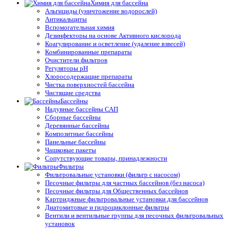
Химия для бассейна
Альгициды (уничтожение водорослей)
Антикальциты
Вспомогательная химия
Дезинфекторы на основе Активного кислорода
Коагулирование и осветление (удаление взвесей)
Комбинированные препараты
Очистители фильтров
Регуляторы pH
Хлоросодержащие препараты
Чистка поверхностей бассейна
Чистящие средства
Бассейны
Надувные бассейны САП
Сборные бассейны
Деревянные бассейны
Композитные бассейны
Панельные бассейны
Чашковые пакеты
Сопутствующие товары, принадлежности
Фильтры
Фильтровальные установки (фильтр с насосом)
Песочные фильтры для частных бассейнов (без насоса)
Песочные фильтры для Общественных бассейнов
Картриджные фильтровальные установки для бассейнов
Диатомитовые и гидроциклонные фильтры
Вентили и вентильные группы для песочных фильтровальных
установок