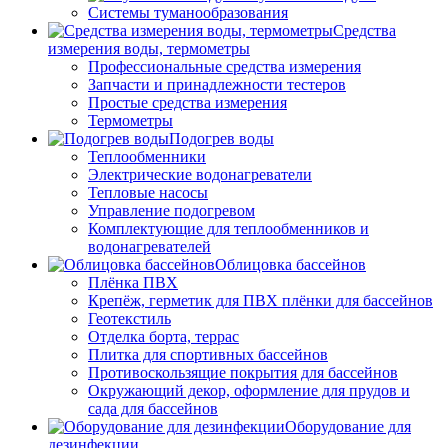
Системы туманообразования
Средства
измерения воды, термометры
Профессиональные средства измерения
Запчасти и принадлежности тестеров
Простые средства измерения
Термометры
Подогрев воды
Теплообменники
Электрические водонагреватели
Тепловые насосы
Управление подогревом
Комплектующие для теплообменников и
водонагревателей
Облицовка бассейнов
Плёнка ПВХ
Крепёж, герметик для ПВХ плёнки для бассейнов
Геотекстиль
Отделка борта, террас
Плитка для спортивных бассейнов
Противоскользящие покрытия для бассейнов
Окружающий декор, оформление для прудов и
сада для бассейнов
Оборудование для
дезинфекции