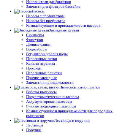
Наполнители для фильтров
Запчасти для фильтров бассейна
Насосы
Насосы с префильтром
Насосы без префильтра
Комплектующие и принадлежности насосов
Закладные детали
Скиммеры
Форсунки
Донные сливы
Водозаборы
Регуляторы уровня воды
Переливные лотки
Каналы перелива
Проходы
Переливные решетки
Прочие закладные
Запчасти и принадлежности
Пылесосы, сачки, щетки
Роботы-пылесосы
Полуавтоматические пылесосы
Аккумуляторные пылесосы
Ручные подводные пылесосы
Комплектующие и принадлежности для подводных
пылесосов
Лестницы и поручни
Лестницы
Поручни