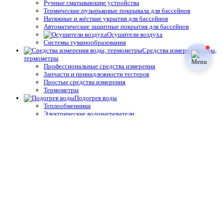
Ручные сматывающие устройства
Термические пузырьковые покрывала для бассейнов
Натяжные и жёсткие укрытия для бассейнов
Автоматические защитные покрытия для бассейнов
Осушители воздуха
Системы туманообразования
Средства измерения воды,
термометры
Профессиональные средства измерения
Запчасти и принадлежности тестеров
Простые средства измерения
Термометры
Подогрев воды
Теплообменники
Электрические водонагреватели
Тепловые насосы
Управление подогревом
Комплектующие для теплообменников и водонагревателей
Облицовка бассейнов
Плёнка ПВХ
Крепёж, герметик для ПВХ плёнки для бассейнов
Геотекстиль
Отделка борта, террас
Плитка для спортивных бассейнов
Противоскользящие покрытия для бассейнов
Окружающий декор, оформление для прудов и сада для
бассейнов
Оборудование для дезинфекции