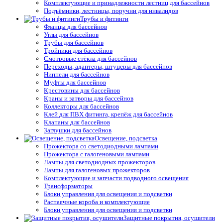
Комплектующие и принадлежности лестниц для бассейнов
Подъёмники, лестницы, поручни для инвалидов
Трубы и фитинги
Фланцы для бассейнов
Углы для бассейнов
Трубы для бассейнов
Тройники для бассейнов
Смотровые стёкла для бассейнов
Переходы, адаптеры, штуцеры для бассейнов
Ниппели для бассейнов
Муфты для бассейнов
Крестовины для бассейнов
Краны и затворы для бассейнов
Коллекторы для бассейнов
Клей для ПВХ фитинга, крепёж для бассейнов
Клапаны для бассейнов
Заглушки для бассейнов
Освещение, подсветка
Прожектора со светодиодными лампами
Прожектора с галогеновыми лампами
Лампы для светодиодных прожекторов
Лампы для галогеновых прожекторов
Комплектующие и запчасти подводного освещения
Трансформаторы
Блоки управления для освещения и подсветки
Распаячные короба и комплектующие
Блоки управления для освещения и подсветки
Защитные покрытия, осушители