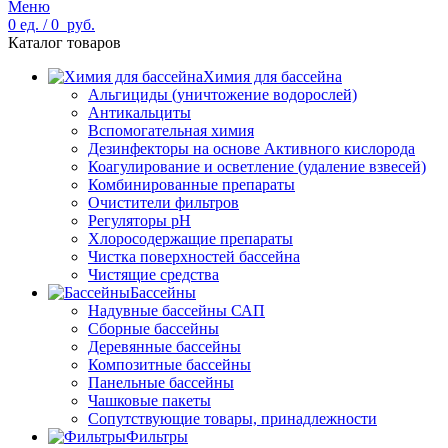
Меню
0
ед.
/
0
руб.
Каталог товаров
Химия для бассейна
Альгициды (уничтожение водорослей)
Антикальциты
Вспомогательная химия
Дезинфекторы на основе Активного кислорода
Коагулирование и осветление (удаление взвесей)
Комбинированные препараты
Очистители фильтров
Регуляторы pH
Хлоросодержащие препараты
Чистка поверхностей бассейна
Чистящие средства
Бассейны
Надувные бассейны САП
Сборные бассейны
Деревянные бассейны
Композитные бассейны
Панельные бассейны
Чашковые пакеты
Сопутствующие товары, принадлежности
Фильтры