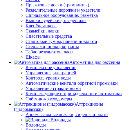
Прыжковые доски (трамплины)
Разделительные дорожки и указатели
Cигнальное оборудование, разметка
Вышки судейские, пьедесталы
Крепёж, анкера
Скамейки, лавки
Спасательные средства
Стартовые тумбы, панели поворота
Стеллажи, полки, корзины
Табло результатов, часы
Шкафы
Автоматика для бассейна
Комплексное управление
Управление фильтрацией
Контроль уровня воды
Автоматические вентили обратной промывки
Управление аттракционами
Комплектующие и принадлежности автоматики
Счётчики-расходомеры
Аттракционы
(гидромассаж)
Аэромассажные лежаки, сиденья и плато
Водопады
Водопады