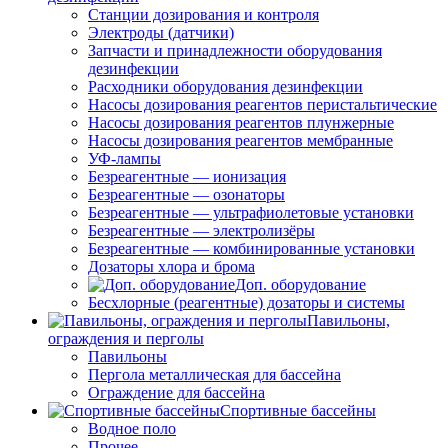
Станции дозирования и контроля
Электроды (датчики)
Запчасти и принадлежности оборудования
дезинфекции
Расходники оборудования дезинфекции
Насосы дозирования реагентов перистальтические
Насосы дозирования реагентов плунжерные
Насосы дозирования реагентов мембранные
УФ-лампы
Безреагентные — ионизация
Безреагентные — озонаторы
Безреагентные — ультрафиолетовые установки
Безреагентные — электролизёры
Безреагентные — комбинированные установки
Дозаторы хлора и брома
Доп. оборудование
Бесхлорные (реагентные) дозаторы и системы
Павильоны,
ограждения и перголы
Павильоны
Пергола металлическая для бассейна
Ограждение для бассейна
Спортивные бассейны
Водное поло
Прочее