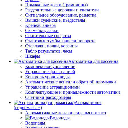
Прыжковые доски (трамплины)
Разделительные дорожки и указатели
Cигнальное оборудование, разметка
Вышки судейские, пьедесталы
Крепёж, анкера
Скамейки, лавки
Спасательные средства
Стартовые тумбы, панели поворота
Стеллажи, полки, корзины
Табло результатов, часы
Шкафы
Автоматика для бассейна
Комплексное управление
Управление фильтрацией
Контроль уровня воды
Автоматические вентили обратной промывки
Управление аттракционами
Комплектующие и принадлежности автоматики
Счётчики-расходомеры
Аттракционы
(гидромассаж)
Аэромассажные лежаки, сиденья и плато
Водопады
Водопады