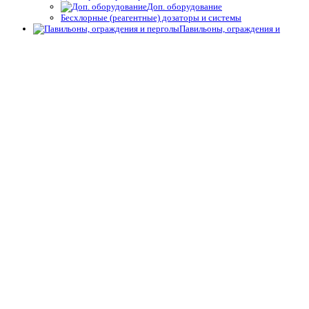
Доп. оборудование
Бесхлорные (реагентные) дозаторы и системы
Павильоны, ограждения и
перголы
Павильоны
Пергола металлическая для бассейна
Ограждение для бассейна
Спортивные бассейны
Водное поло
Прочее
Прыжковые доски (трамплины)
Разделительные дорожки и указатели
Cигнальное оборудование, разметка
Вышки судейские, пьедесталы
Крепёж, анкера
Скамейки, лавки
Спасательные средства
Стартовые тумбы, панели поворота
Стеллажи, полки, корзины
Табло результатов, часы
Шкафы
Автоматика для бассейна
Комплексное управление
Управление фильтрацией
Контроль уровня воды
Автоматические вентили обратной промывки
Управление аттракционами
Комплектующие и принадлежности автоматики