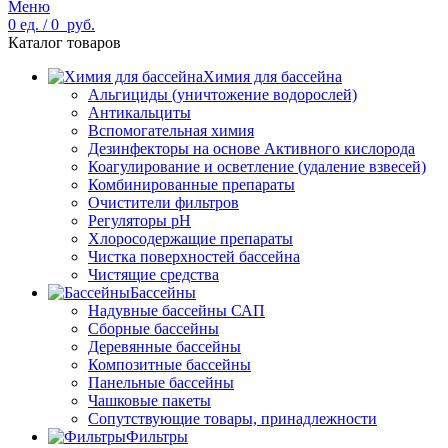
Меню
0
ед.
/
0
руб.
Каталог товаров
Химия для бассейна
Альгициды (уничтожение водорослей)
Антикальциты
Вспомогательная химия
Дезинфекторы на основе Активного кислорода
Коагулирование и осветление (удаление взвесей)
Комбинированные препараты
Очистители фильтров
Регуляторы pH
Хлоросодержащие препараты
Чистка поверхностей бассейна
Чистящие средства
Бассейны
Надувные бассейны САП
Сборные бассейны
Деревянные бассейны
Композитные бассейны
Панельные бассейны
Чашковые пакеты
Сопутствующие товары, принадлежности
Фильтры