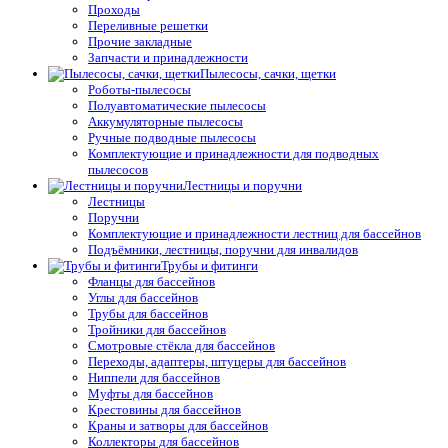
Проходы
Переливные решетки
Прочие закладные
Запчасти и принадлежности
Пылесосы, сачки, щетки
Роботы-пылесосы
Полуавтоматические пылесосы
Аккумуляторные пылесосы
Ручные подводные пылесосы
Комплектующие и принадлежности для подводных
пылесосов
Лестницы и поручни
Лестницы
Поручни
Комплектующие и принадлежности лестниц для бассейнов
Подъёмники, лестницы, поручни для инвалидов
Трубы и фитинги
Фланцы для бассейнов
Углы для бассейнов
Трубы для бассейнов
Тройники для бассейнов
Смотровые стёкла для бассейнов
Переходы, адаптеры, штуцеры для бассейнов
Ниппели для бассейнов
Муфты для бассейнов
Крестовины для бассейнов
Краны и затворы для бассейнов
Коллекторы для бассейнов