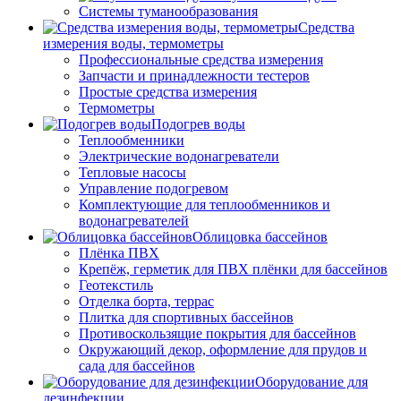
Системы туманообразования
Средства
измерения воды, термометры
Профессиональные средства измерения
Запчасти и принадлежности тестеров
Простые средства измерения
Термометры
Подогрев воды
Теплообменники
Электрические водонагреватели
Тепловые насосы
Управление подогревом
Комплектующие для теплообменников и
водонагревателей
Облицовка бассейнов
Плёнка ПВХ
Крепёж, герметик для ПВХ плёнки для бассейнов
Геотекстиль
Отделка борта, террас
Плитка для спортивных бассейнов
Противоскользящие покрытия для бассейнов
Окружающий декор, оформление для прудов и
сада для бассейнов
Оборудование для
дезинфекции