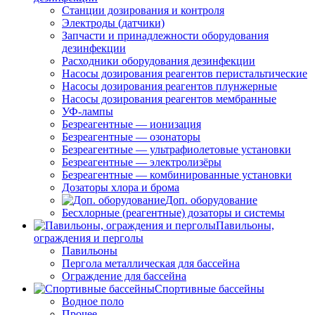
Станции дозирования и контроля
Электроды (датчики)
Запчасти и принадлежности оборудования
дезинфекции
Расходники оборудования дезинфекции
Насосы дозирования реагентов перистальтические
Насосы дозирования реагентов плунжерные
Насосы дозирования реагентов мембранные
УФ-лампы
Безреагентные — ионизация
Безреагентные — озонаторы
Безреагентные — ультрафиолетовые установки
Безреагентные — электролизёры
Безреагентные — комбинированные установки
Дозаторы хлора и брома
Доп. оборудование
Бесхлорные (реагентные) дозаторы и системы
Павильоны,
ограждения и перголы
Павильоны
Пергола металлическая для бассейна
Ограждение для бассейна
Спортивные бассейны
Водное поло
Прочее