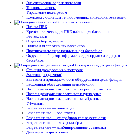
Электрические водонагреватели
Тепловые насосы
Управление подогревом
Комплектующие для теплообменников и водонагревателей
Облицовка бассейнов
Плёнка ПВХ
Крепёж, герметик для ПВХ плёнки для бассейнов
Геотекстиль
Отделка борта, террас
Плитка для спортивных бассейнов
Противоскользящие покрытия для бассейнов
Окружающий декор, оформление для прудов и сада для
бассейнов
Оборудование для дезинфекции
Станции дозирования и контроля
Электроды (датчики)
Запчасти и принадлежности оборудования дезинфекции
Расходники оборудования дезинфекции
Насосы дозирования реагентов перистальтические
Насосы дозирования реагентов плунжерные
Насосы дозирования реагентов мембранные
УФ-лампы
Безреагентные — ионизация
Безреагентные — озонаторы
Безреагентные — ультрафиолетовые установки
Безреагентные — электролизёры
Безреагентные — комбинированные установки
Дозаторы хлора и брома