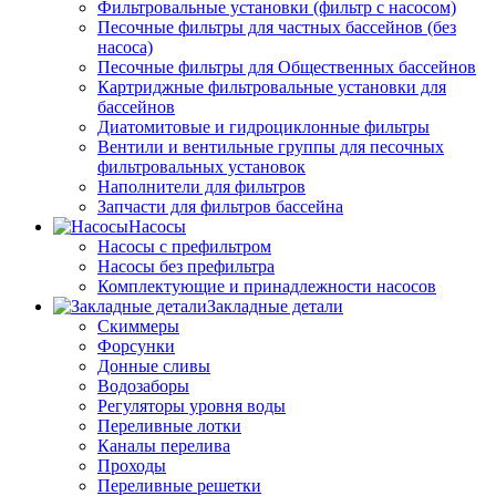
Фильтровальные установки (фильтр с насосом)
Песочные фильтры для частных бассейнов (без
насоса)
Песочные фильтры для Общественных бассейнов
Картриджные фильтровальные установки для
бассейнов
Диатомитовые и гидроциклонные фильтры
Вентили и вентильные группы для песочных
фильтровальных установок
Наполнители для фильтров
Запчасти для фильтров бассейна
Насосы
Насосы с префильтром
Насосы без префильтра
Комплектующие и принадлежности насосов
Закладные детали
Скиммеры
Форсунки
Донные сливы
Водозаборы
Регуляторы уровня воды
Переливные лотки
Каналы перелива
Проходы
Переливные решетки