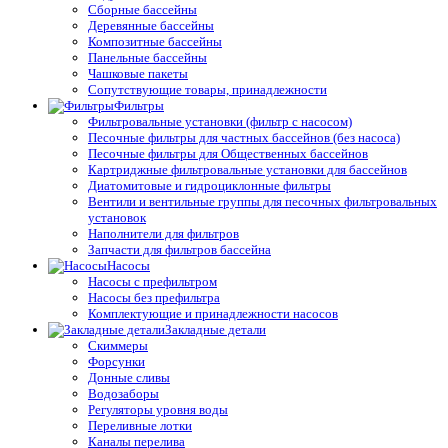
Сборные бассейны
Деревянные бассейны
Композитные бассейны
Панельные бассейны
Чашковые пакеты
Сопутствующие товары, принадлежности
Фильтры
Фильтровальные установки (фильтр с насосом)
Песочные фильтры для частных бассейнов (без насоса)
Песочные фильтры для Общественных бассейнов
Картриджные фильтровальные установки для бассейнов
Диатомитовые и гидроциклонные фильтры
Вентили и вентильные группы для песочных фильтровальных
установок
Наполнители для фильтров
Запчасти для фильтров бассейна
Насосы
Насосы с префильтром
Насосы без префильтра
Комплектующие и принадлежности насосов
Закладные детали
Скиммеры
Форсунки
Донные сливы
Водозаборы
Регуляторы уровня воды
Переливные лотки
Каналы перелива