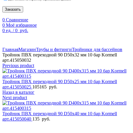
Заказать
0
Сравнение
0
Моё избранное
0
ед.
/
0
руб.
По техническим причинам цены могут быть не актуальны.
Просим уточнять наличие и цены у наших менеджеров.
Главная
Магазин
Трубы и фитинги
Тройники для бассейнов
Тройник ПВХ переходной 90 D50х32 мм 10 бар Kormell
арт.415050032
Previous product
Тройник ПВХ переходной 90 D50х25 мм 10 бар Kormell
арт.415050025
105165
руб.
Назад в каталог
Next product
Тройник ПВХ переходной 90 D50х40 мм 10 бар Kormell
арт.415050040
135
руб.