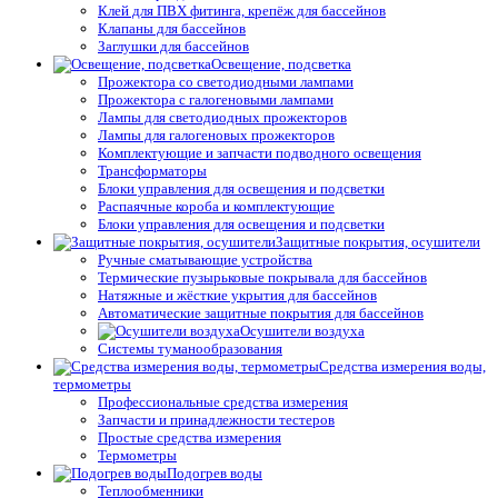
Клей для ПВХ фитинга, крепёж для бассейнов
Клапаны для бассейнов
Заглушки для бассейнов
Освещение, подсветка
Прожектора со светодиодными лампами
Прожектора с галогеновыми лампами
Лампы для светодиодных прожекторов
Лампы для галогеновых прожекторов
Комплектующие и запчасти подводного освещения
Трансформаторы
Блоки управления для освещения и подсветки
Распаячные короба и комплектующие
Блоки управления для освещения и подсветки
Защитные покрытия, осушители
Ручные сматывающие устройства
Термические пузырьковые покрывала для бассейнов
Натяжные и жёсткие укрытия для бассейнов
Автоматические защитные покрытия для бассейнов
Осушители воздуха
Системы туманообразования
Средства измерения воды,
термометры
Профессиональные средства измерения
Запчасти и принадлежности тестеров
Простые средства измерения
Термометры
Подогрев воды
Теплообменники