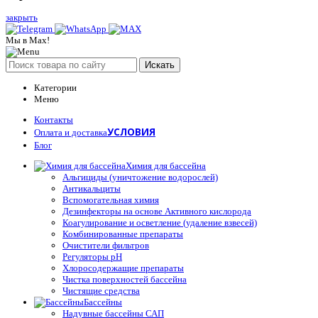
закрыть
Мы в Max!
Искать
Категории
Меню
Контакты
УСЛОВИЯ
Оплата и доставка
Блог
Химия для бассейна
Альгициды (уничтожение водорослей)
Антикальциты
Вспомогательная химия
Дезинфекторы на основе Активного кислорода
Коагулирование и осветление (удаление взвесей)
Комбинированные препараты
Очистители фильтров
Регуляторы pH
Хлоросодержащие препараты
Чистка поверхностей бассейна
Чистящие средства
Бассейны
Надувные бассейны САП