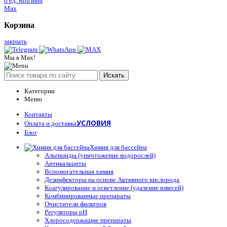
0
ед.
Корзина
Max
Корзина
закрыть
Мы в Max!
Искать
Категории
Меню
Контакты
УСЛОВИЯ
Оплата и доставка
Блог
Химия для бассейна
Альгициды (уничтожение водорослей)
Антикальциты
Вспомогательная химия
Дезинфекторы на основе Активного кислорода
Коагулирование и осветление (удаление взвесей)
Комбинированные препараты
Очистители фильтров
Регуляторы pH
Хлоросодержащие препараты