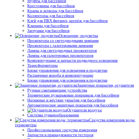
Муфты для бассейнов
Крестовины для бассейнов
Краны и затворы для бассейнов
Коллекторы для бассейнов
Клей для ПВХ фитинга, крепёж для бассейнов
Клапаны для бассейнов
Заглушки для бассейнов
Освещение, подсветка
Прожектора со светодиодными лампами
Прожектора с галогеновыми лампами
Лампы для светодиодных прожекторов
Лампы для галогеновых прожекторов
Комплектующие и запчасти подводного освещения
Трансформаторы
Блоки управления для освещения и подсветки
Распаячные короба и комплектующие
Блоки управления для освещения и подсветки
Защитные покрытия, осушители
Ручные сматывающие устройства
Термические пузырьковые покрывала для бассейнов
Натяжные и жёсткие укрытия для бассейнов
Автоматические защитные покрытия для бассейнов
Осушители воздуха
Системы туманообразования
Средства измерения воды,
термометры
Профессиональные средства измерения
Запчасти и принадлежности тестеров