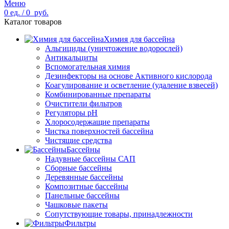
Меню
0
ед.
/
0
руб.
Каталог товаров
Химия для бассейна
Альгициды (уничтожение водорослей)
Антикальциты
Вспомогательная химия
Дезинфекторы на основе Активного кислорода
Коагулирование и осветление (удаление взвесей)
Комбинированные препараты
Очистители фильтров
Регуляторы pH
Хлоросодержащие препараты
Чистка поверхностей бассейна
Чистящие средства
Бассейны
Надувные бассейны САП
Сборные бассейны
Деревянные бассейны
Композитные бассейны
Панельные бассейны
Чашковые пакеты
Сопутствующие товары, принадлежности
Фильтры