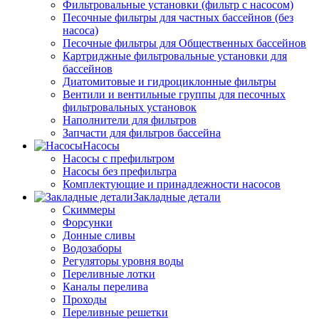
Фильтровальные установки (фильтр с насосом)
Песочные фильтры для частных бассейнов (без
насоса)
Песочные фильтры для Общественных бассейнов
Картриджные фильтровальные установки для
бассейнов
Диатомитовые и гидроциклонные фильтры
Вентили и вентильные группы для песочных
фильтровальных установок
Наполнители для фильтров
Запчасти для фильтров бассейна
Насосы
Насосы с префильтром
Насосы без префильтра
Комплектующие и принадлежности насосов
Закладные детали
Скиммеры
Форсунки
Донные сливы
Водозаборы
Регуляторы уровня воды
Переливные лотки
Каналы перелива
Проходы
Переливные решетки