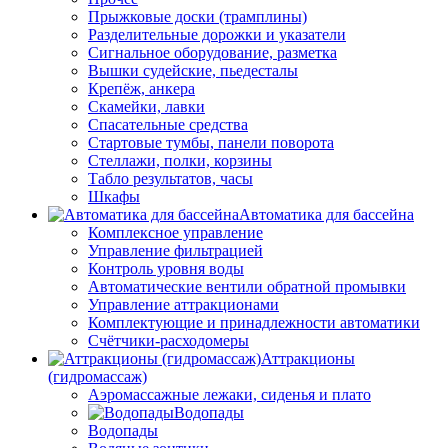
Прыжковые доски (трамплины)
Разделительные дорожки и указатели
Cигнальное оборудование, разметка
Вышки судейские, пьедесталы
Крепёж, анкера
Скамейки, лавки
Спасательные средства
Стартовые тумбы, панели поворота
Стеллажи, полки, корзины
Табло результатов, часы
Шкафы
Автоматика для бассейна
Комплексное управление
Управление фильтрацией
Контроль уровня воды
Автоматические вентили обратной промывки
Управление аттракционами
Комплектующие и принадлежности автоматики
Счётчики-расходомеры
Аттракционы
(гидромассаж)
Аэромассажные лежаки, сиденья и плато
Водопады
Водопады