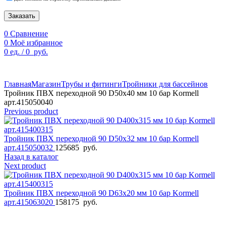
Заказать
0
Сравнение
0
Моё избранное
0
ед.
/
0
руб.
По техническим причинам цены могут быть не актуальны.
Просим уточнять наличие и цены у наших менеджеров.
Главная
Магазин
Трубы и фитинги
Тройники для бассейнов
Тройник ПВХ переходной 90 D50х40 мм 10 бар Kormell
арт.415050040
Previous product
Тройник ПВХ переходной 90 D50х32 мм 10 бар Kormell
арт.415050032
125685
руб.
Назад в каталог
Next product
Тройник ПВХ переходной 90 D63х20 мм 10 бар Kormell
арт.415063020
158175
руб.