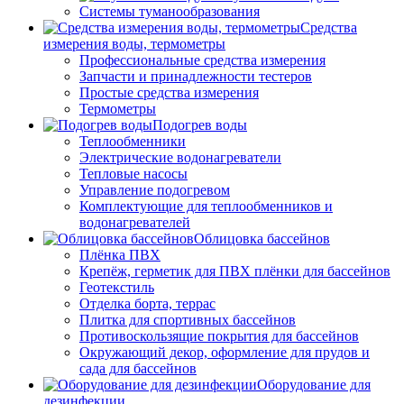
Системы туманообразования
Средства
измерения воды, термометры
Профессиональные средства измерения
Запчасти и принадлежности тестеров
Простые средства измерения
Термометры
Подогрев воды
Теплообменники
Электрические водонагреватели
Тепловые насосы
Управление подогревом
Комплектующие для теплообменников и
водонагревателей
Облицовка бассейнов
Плёнка ПВХ
Крепёж, герметик для ПВХ плёнки для бассейнов
Геотекстиль
Отделка борта, террас
Плитка для спортивных бассейнов
Противоскользящие покрытия для бассейнов
Окружающий декор, оформление для прудов и
сада для бассейнов
Оборудование для
дезинфекции