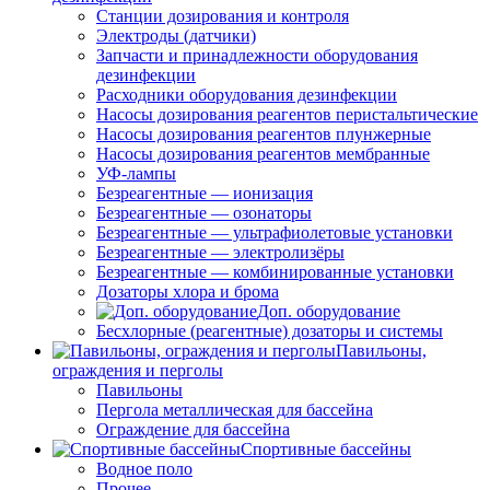
Станции дозирования и контроля
Электроды (датчики)
Запчасти и принадлежности оборудования
дезинфекции
Расходники оборудования дезинфекции
Насосы дозирования реагентов перистальтические
Насосы дозирования реагентов плунжерные
Насосы дозирования реагентов мембранные
УФ-лампы
Безреагентные — ионизация
Безреагентные — озонаторы
Безреагентные — ультрафиолетовые установки
Безреагентные — электролизёры
Безреагентные — комбинированные установки
Дозаторы хлора и брома
Доп. оборудование
Бесхлорные (реагентные) дозаторы и системы
Павильоны,
ограждения и перголы
Павильоны
Пергола металлическая для бассейна
Ограждение для бассейна
Спортивные бассейны
Водное поло
Прочее