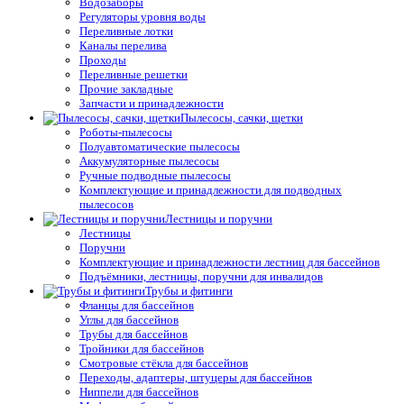
Водозаборы
Регуляторы уровня воды
Переливные лотки
Каналы перелива
Проходы
Переливные решетки
Прочие закладные
Запчасти и принадлежности
Пылесосы, сачки, щетки
Роботы-пылесосы
Полуавтоматические пылесосы
Аккумуляторные пылесосы
Ручные подводные пылесосы
Комплектующие и принадлежности для подводных
пылесосов
Лестницы и поручни
Лестницы
Поручни
Комплектующие и принадлежности лестниц для бассейнов
Подъёмники, лестницы, поручни для инвалидов
Трубы и фитинги
Фланцы для бассейнов
Углы для бассейнов
Трубы для бассейнов
Тройники для бассейнов
Смотровые стёкла для бассейнов
Переходы, адаптеры, штуцеры для бассейнов
Ниппели для бассейнов