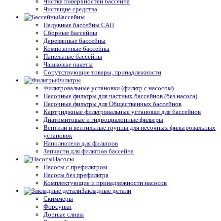
Чистка поверхностей бассейна
Чистящие средства
Бассейны
Надувные бассейны САП
Сборные бассейны
Деревянные бассейны
Композитные бассейны
Панельные бассейны
Чашковые пакеты
Сопутствующие товары, принадлежности
Фильтры
Фильтровальные установки (фильтр с насосом)
Песочные фильтры для частных бассейнов (без насоса)
Песочные фильтры для Общественных бассейнов
Картриджные фильтровальные установки для бассейнов
Диатомитовые и гидроциклонные фильтры
Вентили и вентильные группы для песочных фильтровальных
установок
Наполнители для фильтров
Запчасти для фильтров бассейна
Насосы
Насосы с префильтром
Насосы без префильтра
Комплектующие и принадлежности насосов
Закладные детали
Скиммеры
Форсунки
Донные сливы