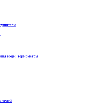
сушители
в
ения воды, термометры
вателей