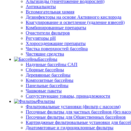
Альгициды (уничтожение водорослей)
Антикальциты
Вспомогательная химия
Дезинфекторы на основе Активного кислорода
Коагулирование и осветление (удаление взвесей)
Комбинированные препараты
Очистители фильтров
Регуляторы pH
Хлоросодержащие препараты
Чистка поверхностей бассейна
Чистящие средства
Бассейны
Надувные бассейны САП
Сборные бассейны
Деревянные бассейны
Композитные бассейны
Панельные бассейны
Чашковые пакеты
Сопутствующие товары, принадлежности
Фильтры
Фильтровальные установки (фильтр с насосом)
Песочные фильтры для частных бассейнов (без насо
Песочные фильтры для Общественных бассейнов
Картриджные фильтровальные установки для бассе
Диатомитовые и гидроциклонные фильтры