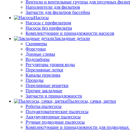
Вентили и вентильные группы для песочных фильт
Наполнители для фильтров
Запчасти для фильтров бассейна
Насосы
Насосы с префильтром
Насосы без префильтра
Комплектующие и принадлежности насосов
Закладные детали
Скиммеры
Форсунки
Донные сливы
Водозаборы
Регуляторы уровня воды
Переливные лотки
Каналы перелива
Проходы
Переливные решетки
Прочие закладные
Запчасти и принадлежности
Пылесосы, сачки, щетки
Роботы-пылесосы
Полуавтоматические пылесосы
Аккумуляторные пылесосы
Ручные подводные пылесосы
Комплектующие и принадлежности для подводных