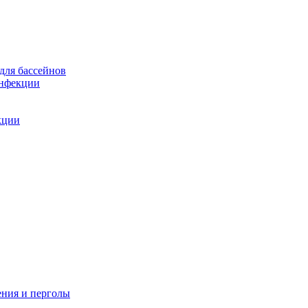
для бассейнов
инфекции
кции
ения и перголы