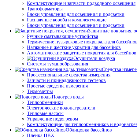
Комплектующие и запчасти подводного освещения
Трансформаторы
Блоки управления для освещения и подсветки
Распаячные короба и комплектующие
Блоки управления для освещения и подсветки
Защитные покрытия, о
Ручные сматывающие устройства
Термические пузырьковые покрывала для бассейно
Натяжные и жёсткие укрытия для бассейнов
Автоматические защитные покрытия для бассейнов
Осушители воздуха
Системы туманообразования
Средства измер
Профессиональные средства измерения
Запчасти и принадлежности тестеров
Простые средства измерения
Термометры
Подогрев воды
Теплообменники
Электрические водонагреватели
Тепловые насосы
Управление подогревом
Комплектующие для теплообменников и водонагре
Облицовка бассейнов
Плёнка ПВХ