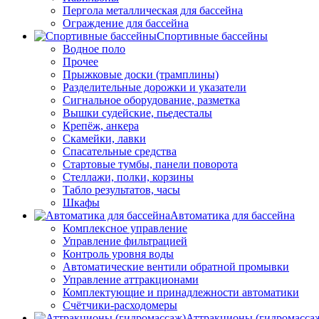
Пергола металлическая для бассейна
Ограждение для бассейна
Спортивные бассейны
Водное поло
Прочее
Прыжковые доски (трамплины)
Разделительные дорожки и указатели
Cигнальное оборудование, разметка
Вышки судейские, пьедесталы
Крепёж, анкера
Скамейки, лавки
Спасательные средства
Стартовые тумбы, панели поворота
Стеллажи, полки, корзины
Табло результатов, часы
Шкафы
Автоматика для бассейна
Комплексное управление
Управление фильтрацией
Контроль уровня воды
Автоматические вентили обратной промывки
Управление аттракционами
Комплектующие и принадлежности автоматики
Счётчики-расходомеры
Аттракционы (гидромасса