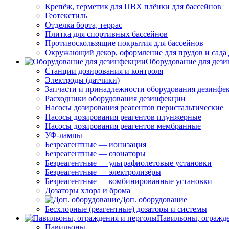
Крепёж, герметик для ПВХ плёнки для бассейнов
Геотекстиль
Отделка борта, террас
Плитка для спортивных бассейнов
Противоскользящие покрытия для бассейнов
Окружающий декор, оформление для прудов и сада 
Оборудование для дез
Станции дозирования и контроля
Электроды (датчики)
Запчасти и принадлежности оборудования дезинфе
Расходники оборудования дезинфекции
Насосы дозирования реагентов перистальтические
Насосы дозирования реагентов плунжерные
Насосы дозирования реагентов мембранные
УФ-лампы
Безреагентные — ионизация
Безреагентные — озонаторы
Безреагентные — ультрафиолетовые установки
Безреагентные — электролизёры
Безреагентные — комбинированные установки
Дозаторы хлора и брома
Доп. оборудование
Бесхлорные (реагентные) дозаторы и системы
Павильоны, огражд
Павильоны